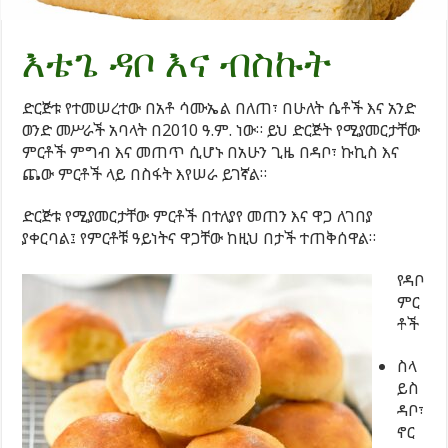
እቴጌ ዳቦ እና ብስኩት
ድርጅቱ የተመሠረተው በአቶ ሳሙኤል በለጠ፣ በሁለት ሴቶች እና አንድ
ወንድ መሥራች አባላት በ2010 ዓ.ም. ነው። ይህ ድርጅት የሚያመርታቸው
ምርቶች ምግብ እና መጠጥ ሲሆኑ በአሁን ጊዜ በዳቦ፣ ኩኪስ እና
ጨው ምርቶች ላይ በስፋት እየሠራ ይገኛል።
ድርጅቱ የሚያመርታቸው ምርቶች በተለያየ መጠን እና ዋጋ ለገበያ
ያቀርባል፤ የምርቶቹ ዓይነትና ዋጋቸው ከዚህ በታች ተጠቅሰዋል።
የዳቦ
ምር
ቶች
ስላ
ይስ
ዳቦ፣
ኖር