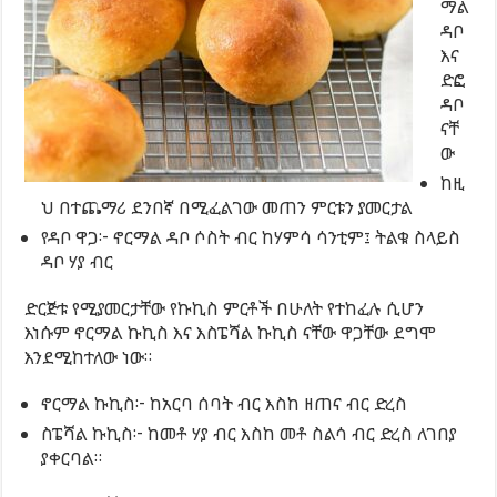
ማል
ዳቦ
እና
ድፎ
ዳቦ
ናቸ
ው
ከዚ
ህ በተጨማሪ ደንበኛ በሚፈልገው መጠን ምርቱን ያመርታል
የዳቦ ዋጋ፦ ኖርማል ዳቦ ሶስት ብር ከሃምሳ ሳንቲም፤ ትልቁ ስላይስ
ዳቦ ሃያ ብር
ድርጅቱ የሚያመርታቸው የኩኪስ ምርቶች በሁለት የተከፈሉ ሲሆን
እነሱም ኖርማል ኩኪስ እና እስፔሻል ኩኪስ ናቸው ዋጋቸው ደግሞ
እንደሚከተለው ነው።
ኖርማል ኩኪስ፦ ከአርባ ሰባት ብር እስከ ዘጠና ብር ድረስ
ስፔሻል ኩኪስ፦ ከመቶ ሃያ ብር እስከ መቶ ስልሳ ብር ድረስ ለገበያ
ያቀርባል።