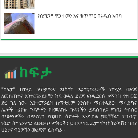
የሲሚንቶ ዋጋ ተመን እና ቁጥጥር በአዲስ አበባ
"ከፍታ" በተለይ ለጥቃቅንና አነስተኛ ኢንተርፕራይዞች የተሟላ መረጃ
ለመስጠትና ኢንተርፕራይዞቹን ከፍ ወዳለ ደረጃ እንዲደርሱ ለማገዝ የተዘጋጀ
ድረ ገጽ ነው። ኢንተርፕራይዝ ከማቋቋም አንስቶ፣ ማስተዳደር፣ ማሳደግና
ሌሎች ተያያዥ ጉዳዮችን የተመለከቱ ጉዳዮችን ይዳስሳል። የገበያ ትስስር
ጥቆማዎችን በማድረግ የቢዝነስ ዕድሎች እንዲሰፉ ያመቻቻል። የግብር፣
የዕድገት፣ የልምድ ልውውጥ ምክሮችን ይዟል። የጨረታ፣ የኮንስትራክሽን ገበያ
ሁኔታና ዋጋዎችን መረጃም ይሰጣል።