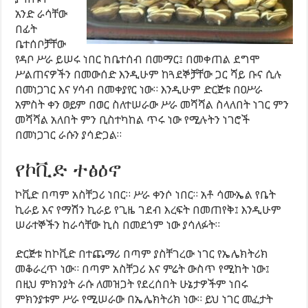
አንድ ራሳቸው
በፊት
ቤተሰቦቻቸው
የዳቦ ሥራ ይሠሩ ነበር ከቤተሰብ በመማር፤ በመቀጠል ደግሞ
ሥልጠናዎችን በመውሰድ እንዲሁም ከጓደኞቻቸው ጋር ሻይ ቡና ሲሉ
በመነጋገር እና ሃሳብ በመቀያየር ነው። እንዲሁም ድርጅቱ በዐሥራ
አምስት ቀን ወይም በወር ስለተሠራው ሥራ መሻሻል ስላለበት ነገር ምን
መሻሻል አለበት ምን ቢስተካከል ጥሩ ነው የሚሉትን ነገሮች
በመነጋገር ራሱን ያሳድጋል።
የኮቪድ ተፅዕኖ
ኮቪድ በጣም አስቸጋሪ ነበር። ሥራ ቀንሶ ነበር። አቶ ሳሙኤል የቤት
ኪራይ እና የማሽን ኪራይ የጊዜ ገደብ እረፍት በመጠየቅ፤ እንዲሁም
ሠራተኞችን ከራሳቸው ኪስ በመደጎም ነው ያሳለፉት።
ድርጅቱ ከኮቪድ በተጨማሪ በጣም ያስቸገረው ነገር የኤሌክትሪክ
መቆራረጥ ነው። በጣም አስቸጋሪ እና ምሬት ውስጥ የሚከት ነው፤
በዚህ ምክንያት ራሱ ለመዝጋት የደረሰበት ሁኔታዎችም ነበሩ
ምክንያቱም ሥራ የሚሠራው በኤሌክትሪክ ነው። ይህ ነገር መፈታት