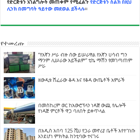
የድርጅቱን አገልግሎት መጠቀም የሚፈልጉ
የድርጅቱን ስልክ በዚህ
ሊንክ በመግባት ዓይተው መደወል ይችላሉ
።
የተመረጡ
“የእኛን ሥራ ብዙ ሰው ይሠራዋል የእኛን ሀሳብ ግን
ማንም ሊሠራው አይችልም” ቲኬ ማሽን የመገጣጠም
ሥራ
ዘውዲቱ ሽፈራው ቆዳ እና የቆዳ ውጤቶች አምራች
በመስከረም ወር ከአውሮፕላን ነዳጅ ውጪ የሌሎች
የነዳጅ ምርቶች ዋጋ ባለበት ይቀጥላል
በአዲስ አበባ 125 ሺህ የጋራ መኖሪያ ቤቶች እየተገነቡ
እንደሆነ ምክትል ከንቲባው ተናገሩ