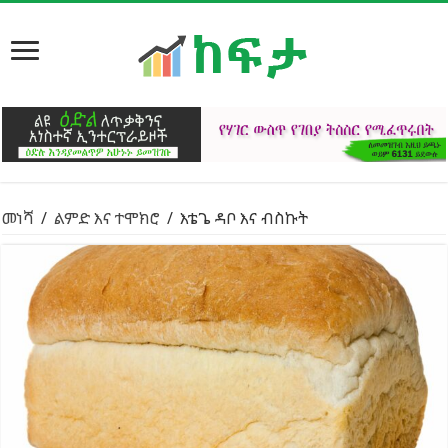
መነሻ
/
ልምድ እና ተሞክሮ
/
እቴጌ ዳቦ እና ብስኩት