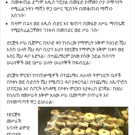
በመቀጠል ደግሞ አዲስ ካፒታል በመሄድ ያላቸውን ቦታ በማሳየት
የሚፈልጉትን ማሽን ዋጋ ዐሥር ፕርሰንት በመቆጠብ ማሽኑን
አስገቡ።
ከዛም በኋላ ወደ አዲስ ብድር እና ቁጠባ በመሄድ ለሥራ ማስኬጃ
የሚያስፈልጋቸውን ገንዘብ በመበደር ወደ ሥራ ገቡ።
ድርጅቱ ሥራ ሲጀምር በአንድ ቀን የነበረው የማምረት አቅም ከአንድ ሺህ
እስከ ሁለት ሺህ ዳቦ ሲሆን አሁን የድርጅቱ የማምረት አቅም በቀን ወደ
አስር ሺህ ዳቦ አድጓል። በተጨማሪም ያለው የሰው ኃይል ከሰባት
ሠራተኞች ወደ ዐሥራ ሁለት ሠራተኞች ከፍብሏል።
ድርጅቱ ምርቱን ከተጠቃሚዎች በተጨማሪ ለሁለት ትምህርት ቤቶች
በየቀኑ ወደ ስድስት ሺህ የሚጠጋ ዳቦ ያቀርባል፤ በተጨማሪ ለጴጥሮስ
ሆስፒታል እና ስፖርት አካዳሚ በየቀኑ ምርቱን እያቀረበ ይገኛል። ከዚህ
የበለጠ የመሥራት አቅም አለው ሥራ ቢመጣም በጥራት እና
በተመጣጣኝ ዋጋ ይሠራል።
የድርጅቱ
መሥራች
አባላት ልምድ
ያካበቱት