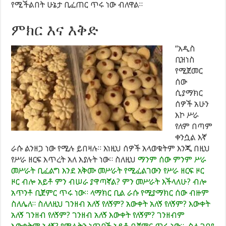
የሚችልበት ሁኔታ ቢፈጠር ጥሩ ነው ብለዋል።
ምክር እና እቅድ
“አዲስ
ቢዝነስ
የሚጀመር
ሰው
ሲያማክር
ሰዎች አሁን
እኮ ሥራ
የለም በጣም
ቀንሷል እኛ
ራሱ ልንዘጋ ነው የሚሉ ይበዛሉ። እነዚህ ሰዎች አላወቁትም እንጂ በዚህ
የሥራ ዘርፍ እጥረት አለ እያሉት ነው። ስለዚህ
ማንም ሰው ምንም ሥራ
መሥራት ቢፈልግ እንደ አቅሙ መሥራት የሚፈልገውን የሥራ ዘርፍ ዞር
ዞር ብሎ አይቶ ምን ብሠራ ያዋጣኛል? ምን መሥራት እችላለሁ? ብሎ
አጥንቶ ቢጀምር ጥሩ ነው። ላማክር ቢል ራሱ የሚያማክር ሰው ብዙም
ስለሌለ። ስለለዚህ ገንዘብ አለኝ የለኝም? አውቀት አለኝ የለኝም? እውቀት
አለኝ ገንዘብ የለኝም? ገንዘብ አለኝ እውቀት የለኝም? ገንዘብም
እውቀትም አለኝ? የሚሉትን ነጥቦች አይቶ ቢጀምር ጥሩ ነው።
ስለ ገበያ