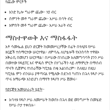
የጨው ምርቶች
አንድ ኪሎ ግራም ጨው፦ ሃያ ብር
ስምንት መቶ ግራም ጨው፦ አሥራ ሰባት ብር
አምስት መቶ ግራም ጨው፦ አሥራ አራት ብር
ማስተዋወቅ እና ማስፋፋት
አቶ ሳሙኤል ይህን ድርጅት ከመመሥረታቸው በፊት በተለያዩ የሥራ
ዘርፎች ተሰማርተው ሠርተዋል። ለምሳሌ ለሆቴሎች የእንስሳት ተዋፅኦ
አቅራቢ በመሆን ሠርተዋል። በሥራው በነበረው አለመግባባት ያንን ሥራ
በመተው የዳይፐር እና ሞዴስ ምርት በሃገራችን ላይ ለማምረት በማሰብ
ጥናት ሲጀምሩ የነበራቸው ካፒታል በቂ አልነበረም። ስለዚህ በዚህ
ካፒታል ምን ብንሠራ ያዋጣናል የሚለው በደንብ ካጠኑ በኋላ የዳቦ ሥራ
ጥሩ አማራጭ እንደሆነ በማየት የዳቦን ሥራ ጀመሩ።
የድርጅቱ አመሠራረት ሂደት
፦
አባላቱ የዳቦ ሥራ ለመሥራት ከወሰኑ በኋላ ወደ መንግሥት በመሄድ
የሥራ ቦታ ተቀበሉ።