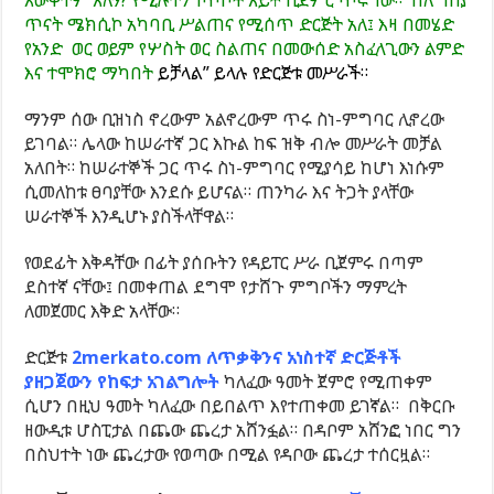
ጥናት ሜክሲኮ አካባቢ ሥልጠና የሚሰጥ ድርጅት አለ፤ እዛ በመሄድ
የአንድ ወር ወይም የሦስት ወር ስልጠና በመውሰድ አስፈላጊውን ልምድ
እና ተሞክሮ ማካበት
ይቻላል” ይላሉ የድርጅቱ መሥራች።
ማንም ሰው ቢዝነስ ኖረውም አልኖረውም ጥሩ ስነ-ምግባር ሊኖረው
ይገባል። ሌላው ከሠራተኛ ጋር እኩል ከፍ ዝቅ ብሎ መሥራት መቻል
አለበት። ከሠራተኞች ጋር ጥሩ ስነ-ምግባር የሚያሳይ ከሆነ እነሱም
ሲመለከቱ ፀባያቸው እንደሱ ይሆናል። ጠንካራ እና ትጋት ያላቸው
ሠራተኞች እንዲሆኑ ያስችላቸዋል።
የወደፊት እቅዳቸው በፊት ያሰቡትን የዳይፐር ሥራ ቢጀምሩ በጣም
ደስተኛ ናቸው፤ በመቀጠል ደግሞ የታሸጉ ምግቦችን ማምረት
ለመጀመር እቅድ አላቸው።
ድርጅቱ
2merkato.com ለጥቃቅንና አነስተኛ ድርጅቶች
ያዘጋጀውን የከፍታ አገልግሎት
ካለፈው ዓመት ጀምሮ የሚጠቀም
ሲሆን በዚህ ዓመት ካለፈው በይበልጥ እየተጠቀመ ይገኛል። በቅርቡ
ዘውዲቱ ሆስፒታል በጨው ጨረታ አሸንፏል። በዳቦም አሸንፎ ነበር ግን
በስህተት ነው ጨረታው የወጣው በሚል የዳቦው ጨረታ ተሰርዟል።