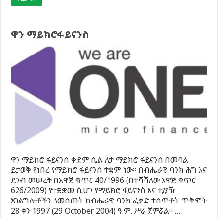
ዋን ማይክሮፋይናንስ
ዋን ማይክሮ ፋይናንስ ቀደም ሲል ለታ ማይክሮ ፋይናንስ በመባል
ይታወቅ የነበረ የማይክሮ ፋይናንስ ተቋም ነው። በብሔራዊ ባንክ ሕግ እና
ደንብ መሠረት በአዋጅ ቁጥር 40/1996 (በተሻሻለው አዋጅ ቁጥር
626/2009) የተቋቋመ ሲሆን የማይክሮ ፋይናንስ እና ተያያዥ
አገልግሎቶችን ለመስጠት ከብሔራዊ ባንክ ፈቃድ ተሰጥቶት ጥቅምት
28 ቀን 1997 (29 October 2004) ዓ.ም. ሥራ ጀምሯል። …