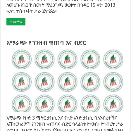
ለመሆኑ የሕጋዊ ሰውነት ማረጋገጫ ወረቀት በኅዳር 15 ቀን፣ 2013
ዓ.ም. ተሰጥቶት ሥራ ጀምሯል።
ተጨማሪ
አማራጭ የገንዘብ ቁጠባ እና ብድር
አማራጭ የኮድ 3 ሜትር ታክሲ እና የኮድ አንድ ታክሲ ባለንብረቶችና
አሽከርካሪዎች የገንዘብ ቁጠባና ብድር ኅላፊነቱ የተወሰነ የኅብረት ሥራ
ማኅበር ኅብረተ ሰቡ ከሚያገኘው ገቢ ላይ የተወሰነ ገንዘብ በመቆጠብ