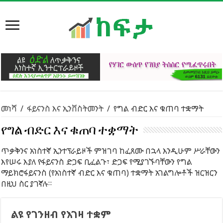
መነሻ
/
ፋይናንስ እና ኢንቨስትመንት
/
የግል ብድር እና ቁጠባ ተቋማት
የግል ብድር እና ቁጠባ ተቋማት
ጥቃቅንና አነስተኛ ኢንተፕራይዞች ምዝገባ ከፈጸሙ በኋላ እንዲሁም ሥራቸውን
እየሠሩ እያለ የፋይናንስ ድጋፍ ቢፈልጉ፣ ድጋፍ የሚያገኙባቸውን የግል
ማይክሮፋይናንስ (የአነስተኛ ብድር እና ቁጠባ) ተቋማት አገልግሎቶች ዝርዝርን
በዚህ ስር ያገኛሉ።
ልዩ የገንዘብ የእገዛ ተቋም