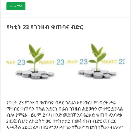
ተጨማሪ
የካቲት 23 የገንዘብ ቁጠባና ብድር
የካቲት 23 የገንዘብ ቁጠባና ብድር ኀላፊነቱ የተወሰነ የኅብረት ሥራ
ማኅበር ቁጠባን ባሕል አድርጎ በራስ ገንዘብ ሕይወትን መቀየር ይቻላል
ብሎ ያምናል። ይህም ይሳካ ዘንድ መደበኛ እና የፈቃድ ቁጠባ ለአባላቱ
ያዘጋጀ ሲሆን ለስድስት ወር በተከታታይ በመቆጠብ ብድር መበደር
እንዲችሉ ያደርጋል። በዚህም አባላት የራሳቸውን፣ የቤተሰባቸውን ብሎም