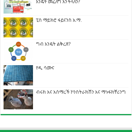
እንዴት መፈለግ እንችላለን?
ፒስ ማይክሮ ፋይናንስ አ.ማ.
ግብ እንዴት ልቅረጽ?
ዮዲ ሳሙና
ብሩክ እና አስማረች ኮንስትራክሽን እና ማኑፋክቸሪንግ