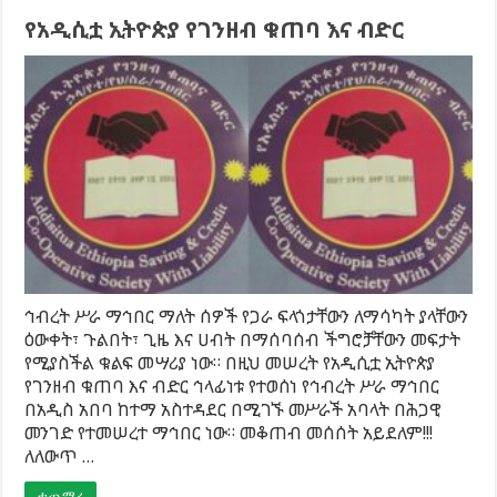
የአዲሲቷ ኢትዮጵያ የገንዘብ ቁጠባ እና ብድር
ኅብረት ሥራ ማኅበር ማለት ሰዎች የጋራ ፍላጎታቸውን ለማሳካት ያላቸውን
ዕውቀት፣ ጉልበት፣ ጊዜ እና ሀብት በማሰባሰብ ችግሮቻቸውን መፍታት
የሚያስችል ቁልፍ መሣሪያ ነው። በዚህ መሠረት የአዲሲቷ ኢትዮጵያ
የገንዘብ ቁጠባ እና ብድር ኅላፊነቱ የተወሰነ የኅብረት ሥራ ማኅበር
በአዲስ አበባ ከተማ አስተዳደር በሚገኙ መሥራች አባላት በሕጋዊ
መንገድ የተመሠረተ ማኅበር ነው። መቆጠብ መሰሰት አይደለም!!!
ለለውጥ …
ተጨማሪ