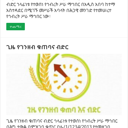
ብድር ኀላፊነቱ የተወሰነ የኅብረት ሥራ ማኅበር በአዲስ አበባ ከተማ
አስተዳደር በሚገኙ መሥራች አባላት በሕጋዊ መንገድ የተመሠረተ
የኅብረት ሥራ ማኅበር ነው።
ተጨማሪ
ጊዜ የገንዘብ ቁጠባና ብድር
ጊዜ የገንዘብ ቁጠባና ብድር ኅላፊነቱ የተወሰነ የኅብረት ሥራ ማኅበር
በሕግ ታውቆ በምዝገባ ቁጥር ቦሌ/1/1234/2013 የተመዘገበ