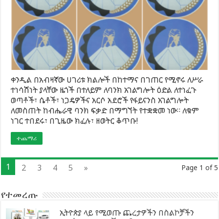
ቀንዲል በአብዛኛው ሀገሪቱ ክልሎች በከተማና በገጠር የሚኖሩ ለሥራ
ተነሳሽነት ያላቸው ዜጎች በተለይም ለባንክ አገልግሎት ዕድል ለተነፈጉ
ወጣቶች፣ ሴቶች፣ ነጋዴዎችና አርሶ አደሮች የፋይናንስ አገልግሎት
ለመስጠት ከብሔራዊ ባንክ ፍቃድ በማግኘት የተቋቋመ ነው። ለቁም
ነገር ተበደሩ፣ በጊዜው ክፈሉ፣ ዘወትር ቆጥቡ!
ተጨማሪ
1
2
3
4
5
»
Page 1 of 5
የተመረጡ
ኢትዮጵያ ላይ የሚወጡ ጨረታዎችን በስልኮቻችን