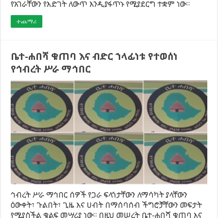
የአገራቸውን የእድገት ለውጥ እንዲያፋጥኑ የሚያደርግ ተቋም ነው።
ተጨማሪ
ቤተ-ሐበሻ ቁጠባ እና ብድር ኀላፊነቱ የተወሰነ
የኅብረት ሥራ ማኅበር
ኅብረት ሥራ ማኅበር ሰዎች የጋራ ፍላጎታቸውን ለማሳካት ያላቸውን
ዕውቀት፣ ጉልበት፣ ጊዜ እና ሀብት በማሰባሰብ ችግሮቻቸውን መፍታት
የሚያስችል ቁልፍ መሣሪያ ነው። በዚህ መሠረት ቤተ-ሐበሻ ቁጠባ እና