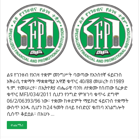
ልዩ የገንዘብ የእገዛ ተቋም መንግሥት ባወጣው የአንስተኛ ፋይናንስ
አቅራቢ ተቋማት ማቋቋሚያ አዋጅ ቁጥር 40/88 መሠረት በ1989
ዓ.ም. ተመሠረተ። በኢትዮጵያ ብሔራዊ ባንክ ለተቋሙ የሰጠው የፈቃድ
ቁጥር MFI/034/2011 ሲሆን የንግድ ምዝገባ ቁጥሩ ደግሞ
06/2/06393/96 ነው። ተቋሙ ከቀደምት ማይክሮ ፋይናንስ ተቋማት
ውስጥ አንዱ ሲሆን ከ24 ዓመት በላይ የብድርና ቁጠባ አገልግሎት
ሲሰጥ ቆይቷል። በአሁኑ …
ተጨማሪ