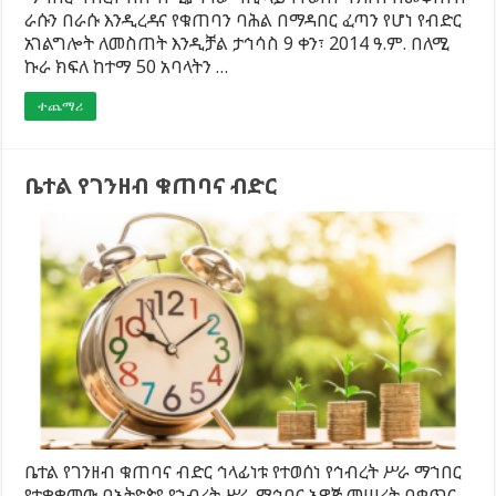
ራሱን በራሱ እንዲረዳና የቁጠባን ባሕል በማዳበር ፈጣን የሆነ የብድር
አገልግሎት ለመስጠት እንዲቻል ታኅሳስ 9 ቀን፣ 2014 ዓ.ም. በለሚ
ኩራ ክፍለ ከተማ 50 አባላትን …
ተጨማሪ
ቤተል የገንዘብ ቁጠባና ብድር
ቤተል የገንዘብ ቁጠባና ብድር ኅላፊነቱ የተወሰነ የኅብረት ሥራ ማኀበር
የተቋቋመው በኢትዮጵያ የኀብረት ሥራ ማኅበር አዋጅ መሠረት በቁጥር