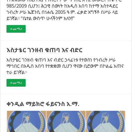
985/2009 ሲሆን፤ ሕጋዊ ሰውነት ከአዲስ አበባ ከተማ አስተዳደር
ኀብረት ሥራ ኤጀንሲ በነሐሴ 2005 ዓ.ም. ፈቃድ አግኝቶ በሥራ ላይ
ይገኛል። “ቤተል ውስጥ ሁላችንም አለን!!”
ተጨማሪ
እስታቴር ገንዘብ ቁጠባ እና ብድር
እስታቴር ገንዘብ ቁጠባ እና ብድር ኃላፊነቱ የተወሰነ የኅብረት ሥራ
ማኅበር በአዲስ አበባ የተቋቋመ ሲሆን ዋናው ቢሮውም በኮልፌ አጠና
ተራ ይገኛል።
ተጨማሪ
ቀንዲል ማይክሮ ፋይናንስ አ.ማ.