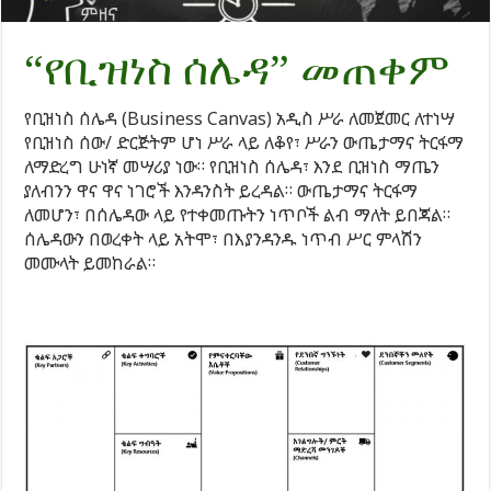
“የቢዝነስ ሰሌዳ” መጠቀም
የቢዝነስ ሰሌዳ (Business Canvas) አዲስ ሥራ ለመጀመር ለተነሣ
የቢዝነስ ሰው/ ድርጅትም ሆነ ሥራ ላይ ለቆየ፣ ሥራን ውጤታማና ትርፋማ
ለማድረግ ሁነኛ መሣሪያ ነው። የቢዝነስ ሰሌዳ፣ እንደ ቢዝነስ ማጤን
ያለብንን ዋና ዋና ነገሮች እንዳንስት ይረዳል። ውጤታማና ትርፋማ
ለመሆን፣ በሰሌዳው ላይ የተቀመጡትን ነጥቦች ልብ ማለት ይበጃል።
ሰሌዳውን በወረቀት ላይ አትሞ፣ በእያንዳንዱ ነጥብ ሥር ምላሽን
መሙላት ይመከራል።