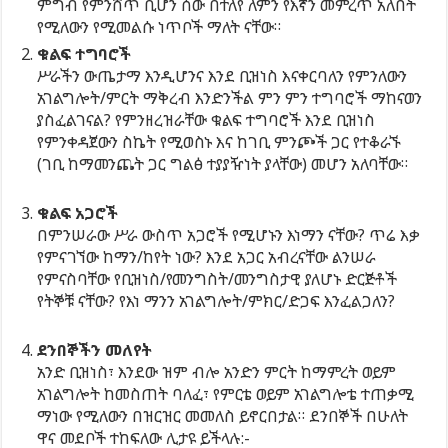
ምግብ የምንሸጥ ቢሆን ሰው በተለየ ለምን የእኛን መምረጥ አለበት
የሚለውን የሚመልሱ ነጥቦች ማለት ናቸው።
ቁልፍ ተግባሮች
ሥራችን ውጤታማ እንዲሆንና እንደ ቢዝነስ እናቀርባለን የምንለውን
አገልግሎት/ምርት ማቅረብ እንድንችል ምን ምን ተግባሮች ማከናወን
ያስፈልገናል? የምንዘረዝራቸው ቁልፍ ተግባሮች እንደ ቢዝነስ
የምንቀዳጀውን ስኬት የሚወስኑ እና ከገቢ ምንጮች ጋር የተቆራኙ
(ገቢ ከማመንጨት ጋር ግልፅ ተያያዥነት ያላቸው) መሆን አለባቸው።
ቁልፍ አጋሮች
በምንሠራው ሥራ ውስጥ አጋሮች የሚሆኑን እነማን ናቸው? ጥሬ እቃ
የምናገኘው ከማን/ከየት ነው? እንደ አጋር አብረናቸው ልንሠራ
የምናስባቸው የቢዝነስ/የመንግስት/መንግስታዊ ያለሆኑ ድርጅቶች
የትኞቹ ናቸው? የእነ ማንን አገልግሎት/ምክር/ድጋፍ እንፈልጋለን?
ደንበኞችን መለየት
አንድ ቢዝነስ፣ እንደው ዝም ብሎ አንድን ምርት ከማምረት ወይም
አገልግሎት ከመስጠት ባለፈ፣ የምርቴ ወይም አገልግሎቴ ተጠቃሚ
ማነው የሚለውን በዝርዝር መመለስ ይኖርበታል። ደንበኞች በሁለት
ዋና መደቦች ተከፍለው ሊታዩ ይችላሉ:-