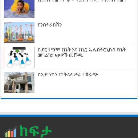
ኮንስትራክሽን
ከድር ተማም የቤት እና የቢሮ ኤሌክትሮኒክስ የቤት
መገልገያ እቃዎች መሸጫ
ሰኢድ ሃሰን ጠቅላላ ሥራ ተቋራጭ