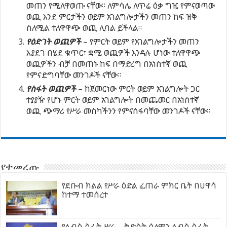
መጠን የሚለዋወጡ ናቸው። ለምሳሌ ለጥሬ ዕቃ ግዢ የምናወጣው
ወጪ እንደ ምርታችን ወይም አገልግሎታችን መጠን ከፍ ዝቅ
ስለሚል ተለዋዋጭ ወጪ ሊባል ይችላል።
የዕድገት ወጪዎች
– የምርት ወይም የአገልግሎታችን መጠን
እያደገ በሄደ ቁጥር፣ ቋሚ ወጪዎች እንዳሉ ሆነው ተለዋዋጭ
ወጪዎችን ብቻ በመጠኑ ከፍ በማድረግ በአነስተኛ ወጪ
የምናድግባቸው መንገዶች ናቸው።
የስፋት ወጪዎች
– ከጀመርነው ምርት ወይም አገልግሎት ጋር
ተያያዥ የሆኑ ምርት ወይም አገልግሎት በመጨመር በአነስተኛ
ወጪ ጭማሪ የሥራ መስካችንን የምናሰፋባቸው መንገዶች ናቸው።
የተመረጡ
የደቡብ ክልል የሥራ ዕድል ፈጠራ ምክር ቤት በሀዋሳ
ከተማ ተመሰረተ
የልብስ ስፌት ሥራ – ቅድስት ሰለሞን ልብስ ስፌት