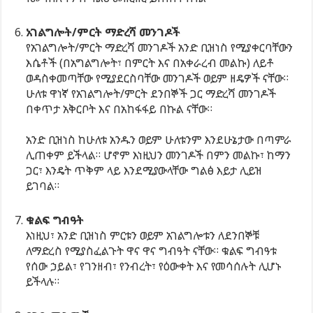
አገልግሎት/ምርት ማድረሻ መንገዶች
የአገልግሎት/ምርት ማድረሻ መንገዶች አንድ ቢዝነስ የሚያቀርባቸውን
እሴቶች (በአግልግሎት፣ በምርት እና በአቀራረብ መልኩ) ለይቶ
ወዳስቀመጣቸው የሚያደርስባቸው መንገዶች ወይም ዘዴዎች ናቸው።
ሁለቱ ዋነኛ የአገልግሎት/ምርት ደንበኞች ጋር ማድረሻ መንገዶች
በቀጥታ አቅርቦት እና በአከፋፋይ በኩል ናቸው።
አንድ ቢዝነስ ከሁለቱ አንዱን ወይም ሁለቱንም እንደሁኔታው በጣምራ
ሊጠቀም ይችላል። ሆኖም እነዚህን መንገዶች በምን መልኩ፣ ከማን
ጋር፣ እንዴት ጥቅም ላይ እንደሚያውላቸው ግልፅ እይታ ሊይዝ
ይገባል።
ቁልፍ ግብዓት
እነዚህ፣ አንድ ቢዝነስ ምርቱን ወይም አገልግሎቱን ለደንበኞቹ
ለማድረስ የሚያስፈልጉት ዋና ዋና ግብዓት ናቸው። ቁልፍ ግብዓቱ
የሰው ኃይል፣ የገንዘብ፣ የንብረት፣ የዕውቀት እና የመሳሰሉት ሊሆኑ
ይችላሉ።