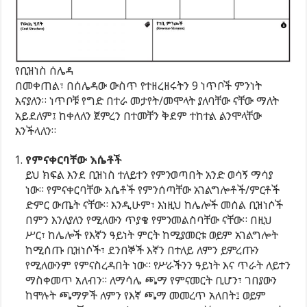
የቢዝነስ ሰሌዳ
በመቀጠል፣ በሰሌዳው ውስጥ የተዘረዘሩትን 9 ነጥቦች ምንነት
እናያለን። ነጥቦቹ የግድ በተራ መታየት/መሞላት ያለባቸው ናቸው ማለት
አይደለም፤ ከቀለለን ጀምረን በተመቸን ቅደም ተከተል ልንሞላቸው
እንችላለን።
የምናቀርባቸው እሴቶች
ይህ ክፍል እንደ ቢዝነስ ተለይተን የምንወጣበት አንድ ወሳኝ ማሳያ
ነው። የምናቀርባቸው እሴቶች የምንሰጣቸው አገልግሎቶች/ምርቶች
ድምር ውጤት ናቸው። እንዲሁም፣ እነዚህ ከሌሎች መሰል ቢዝነሶች
በምን እንለያለን የሚለውን ጥያቄ የምንመልስባቸው ናቸው። በዚህ
ሥር፣ ከሌሎች የእኛን ዓይነት ምርት ከሚያመርቱ ወይም አገልግሎት
ከሚሰጡ ቢዝነሶች፣ ደንበኞች እኛን በተለይ ለምን ይምረጡን
የሚለውንም የምናስረዳበት ነው። የሥራችንን ዓይነት እና ጥራት ለይተን
ማስቀመጥ አለብን። ለማሳሌ ጫማ የምናመርት ቢሆን፣ ገበያውን
ከሞሉት ጫማዎች ለምን የእኛ ጫማ መመረጥ አለበት፤ ወይም