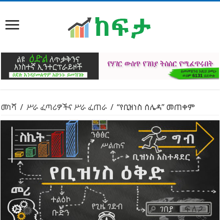
መነሻ
/
ሥራ ፈጣሪዎችና ሥራ ፈጠራ
/
“የቢዝነስ ሰሌዳ” መጠቀም