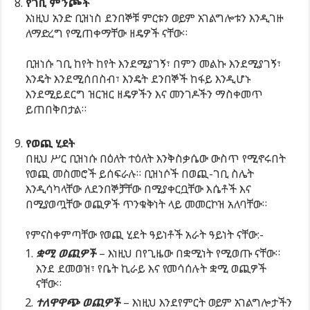
የገቢ ምንጮች
እነዚህ አንድ ቢዝነስ ደንበኞቹ ምርቱን ወይም አገልግሎቱን እንዲገዙ
ለማድረግ የሚጠቀማቸው ዘዴዎች ናቸው።
ቢዝነሱ ገቢ ከየት ከየት እንደሚያገኝ፣ በምን መልኩ እንደሚያገኝ፣
እንዴት እንደሚሰበስብ፣ እንዴት ደንበኞች ከፋይ እንዲሆኑ
እንደሚይደርግ ዝርዝር ዘዴዎችን እና መንገዶችን ማስቀመጥ
ይጠበቅበታል።
የወጪ ሂደት
በዚህ ሥር ቢዝነሱ በዕለት ተዕለት እንቅስቃሴው ውስጥ የሚኖሩበት
የወጪ መስመሮች ይሰፍራሉ። ቢዝነሶች በወጪ-ገቢ ስሌት
እንዲሳካላቸው ለደንበኞቻቸው በሚያቀርቧቸው እሴቶች እና
በሚያወጧቸው ወጪዎች ጥንቁቅነት ላይ መመርኮዝ አለባቸው።
የምናስቀምጣቸው የወጪ ሂደት ዓይነቶች አራት ዓይነት ናቸው:-
ቋሚ ወጪዎች
– እነዚህ በየጊዜው በቋሚነት የሚወጡ ናቸው።
እንደ ደመወዝ፣ የቤት ኪራይ እና የመሳሰሉት ቋሚ ወጪዎች
ናቸው።
ተለዋዋጭ ወጪዎች
– እነዚህ እንደየምርት ወይም አገልግሎታችን