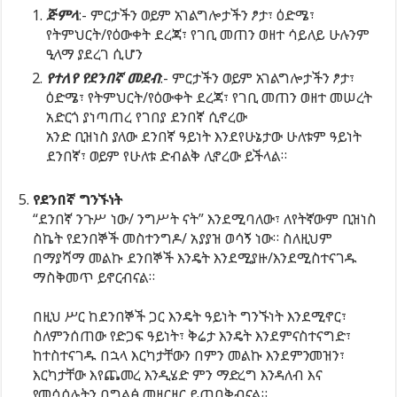
ጅምላ
:- ምርታችን ወይም አገልግሎታችን ፆታ፣ ዕድሜ፣
የትምህርት/የዕውቀት ደረጃ፣ የገቢ መጠን ወዘተ ሳይለይ ሁሉንም
ዒላማ ያደረገ ሲሆን
የተለየ የደንበኛ መደብ
:- ምርታችን ወይም አገልግሎታችን ፆታ፣
ዕድሜ፣ የትምህርት/የዕውቀት ደረጃ፣ የገቢ መጠን ወዘተ መሠረት
አድርጎ ያነጣጠረ የገበያ ደንበኛ ሲኖረው
አንድ ቢዝነስ ያለው ደንበኛ ዓይነት እንደየሁኔታው ሁለቱም ዓይነት
ደንበኛ፣ ወይም የሁለቱ ድብልቅ ሊኖረው ይችላል።
የደንበኛ ግንኙነት
“ደንበኛ ንጉሥ ነው/ ንግሥት ናት” እንደሚባለው፣ ለየትኛውም ቢዝነስ
ስኬት የደንበኞች መስተንግዶ/ አያያዝ ወሳኝ ነው። ስለዚህም
በማያሻማ መልኩ ደንበኞች እንዴት እንደሚያዙ/እንደሚስተናገዱ
ማስቅመጥ ይኖርብናል።
በዚህ ሥር ከደንበኞች ጋር እንዴት ዓይነት ግንኙነት እንደሚኖር፣
ስለምንሰጠው የድጋፍ ዓይነት፣ ቅሬታ እንዴት እንደምናስተናግድ፣
ከተስተናገዱ በኋላ እርካታቸውን በምን መልኩ እንደምንመዝን፣
እርካታቸው እየጨመረ እንዲሄድ ምን ማድረግ እንዳለብ እና
የመሳሰሉትን በግልፅ መዘርዘር ይጠበቅብናል።