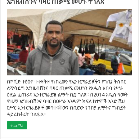
ኤግዚብሽንና ባዛር ጠቃሚ መሆኑ ተገለጸ
በኮቪድ ተፅዕኖ ተቀዛቅዞ የነበረውን የኢንተርፕራይዞችን የገበያ ትስስር
ለማሳደግ ኤግዚብሽንና ባዛር ጠቃሚ መሆኑን የአዲስ አበባ የሥራ
ዕድል ፈጠራና ኢንተርፕራይዝ ልማት ቢሮ ገለጸ። በ2014 አዲስ ዓመት
ዋዜማ ኤግዚብሽንና ባዛር በዐሥራ አንዱም ክፍለ ከተሞች አንድ ሺህ
ዐሥር ኢንተርፕራይዞች መሳተፋቸውን በቢሮው የገበያ ልማትና ግብይት
ዳይሬክቶሬት ገልጿል፡፡
ተጨማሪ