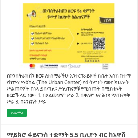
በኮንስትራክሽን ዘርፍ ለተሰማራችሁ ኢንተርፕራይዞች ከቤት እስከ ከተማ
የከተማ ማዕከል (The Urban Center) የ4 ሳምንት የሙያ ክህሎት
ሥልጠናዎች በነጻ ይሰጣል። ሥልጠናዎቹ የሚሰጡት በሚከተሉት
ዘርፎች ላይ ነው፦ 1. በአልሙኒየም ሥራ 2. በቀለም እና ሕንጻ ማጠናቀቅ
ሥራ 3. በእንጨት ሥራ
ተጨማሪ
ማይክሮ ፋይናንስ ተቋማት 5.5 ቢሊዮን ብር ከአዋሽ