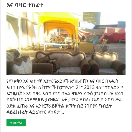
እና ባዛር ተከፈተ
የጥቃቅን እና አነስተኛ ኢንተርፕራይዞች ኤግዚብሽን እና ባዛር በአዲስ
አበባ በሚገኙ ክፍለ ከተሞች ከታኅሣሥ 21፣ 2013 ዓ.ም ተከፍቷል ።
ኤግዚቢሽን እና ባዛሩ እስከ የገና በዓል ዋዜማ ረቡዕ ታህሳስ 28 ድረስ
ክፍት ሆኖ እንደሚቆይ ታውቋል። አቶ ታምሩ ደበላ፣ የአዲስ አበባ ሥራ
ዕድል ፈጠራ እና ኢንተርፕራይዞችል ልማት ቢሮ የገበያና ግብይት
ዳይሬክቶሬት ዳይሬክተር ለከፍታ …
ተጨማሪ