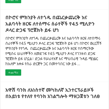
በኮሮና ምክንያት ለተጎዱ በጨርቃጨርቅ እና
አልባሳት ዘርፍ ለተሰማሩ ሰራተኞች የ4.5 ሚሊዮን
ዶላር ድጋፍ ፕሮጀክት ይፋ ሆነ
በኮሮና ምክንያት ለተጎዱ በጨርቃጨርቅ እና አልባሳት ዘርፍ ለተሰማሩ
ሰራተኞች የ4.5 ሚሊዮን ዶላር ድጋፍ ፕሮጀክት ይፋ ሆነ በኮሮና ወረርሽኝ
ምክንያት የተጎዱ በጨርቃጨርቅ እና አልባሳት ዘርፍ ተሰማርትው
የሚሰሩ ሠራተኞችን ለመደገፍ የ4.5 ሚሊዮን ዶላር የገንዘብ ድጋፍ
ፕሮጀክት ይፋ ሆኗል። ድጋፉ የሠራተአኛ እና ማህበራዊ ጉዳይ ሚኒቴር
ከአለም አቀፉ የስራ ድርጅት ጋር በመተባበር ነው ይፋ …
ተጨማሪ
አዋሽ ባንክ ለአነስተኛ መካከለኛ ኢንተርፕራይዞች
በአይነቱ የተለየ የባንክ አገልግሎት ማዘጋጀቱን ገለፀ