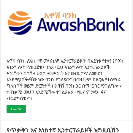
አዋሽ ባንክ ለአነስተኛ መካከለኛ ኢንተርፕራይዞች በአይነቱ የተለየ የባንክ
አገልግሎት ማዘጋጀቱን ገለጸ። ይህ አገልግሎት ኢንተርፕራይዞች
ሥራቸውን በተሻለ ሁኔታ ለመሥራት እና ውጤታማ ለመሆን
እንደሚያስችላቸው ነው ባንኩ የገለጸው፤ በመሆኑም በዘርፉ የተሰማሩ
ግለሰቦች ወይም ድርጅቶች ከአዋሽ ባንክ ጋር በማነጋገር የአገልግሎቱ
ተጠቃሚ መሆን እንደሚችሉ ተገልጾአል። የዜና ምንጭ፡ ፋና
ብሮድካስቲንግ
ተጨማሪ
የጥቃቅን እና አነስተኛ ኢንተርፕራይዞች ኤግዚቢሽን