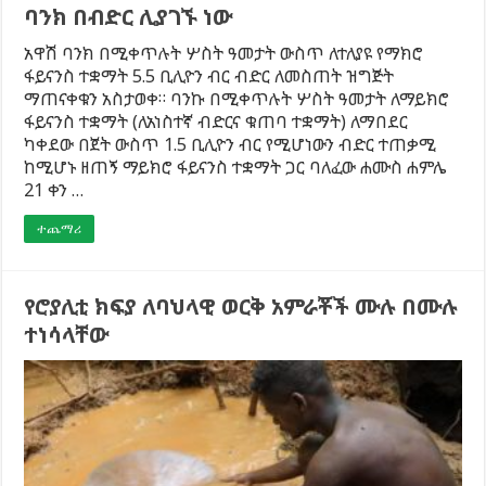
ባንክ በብድር ሊያገኙ ነው
አዋሽ ባንክ በሚቀጥሉት ሦስት ዓመታት ውስጥ ለተለያዩ የማክሮ
ፋይናንስ ተቋማት 5.5 ቢሊዮን ብር ብድር ለመስጠት ዝግጅት
ማጠናቀቁን አስታወቀ። ባንኩ በሚቀጥሉት ሦስት ዓመታት ለማይክሮ
ፋይናንስ ተቋማት (ለአነስተኛ ብድርና ቁጠባ ተቋማት) ለማበደር
ካቀደው በጀት ውስጥ 1.5 ቢሊዮን ብር የሚሆነውን ብድር ተጠቃሚ
ከሚሆኑ ዘጠኝ ማይክሮ ፋይናንስ ተቋማት ጋር ባለፈው ሐሙስ ሐምሌ
21 ቀን …
ተጨማሪ
የሮያሊቲ ክፍያ ለባህላዊ ወርቅ አምራቾች ሙሉ በሙሉ
ተነሳላቸው