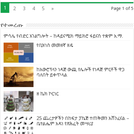
1
2
3
4
5
»
Page 1 of 5
የተመረጡ
ምሳሌ የብድር አገልግሎት – ከዳይናሚክ ማይክሮ ፋይናስ ተቋም አ.ማ.
የቢዝነስ መመዘኛ ዘዴ
ከአውሮፕላን ነዳጅ ውጪ የሌሎች የነዳጅ ምርቶች ዋጋ
ባለበት ይቀጥላል
ዘ ኬክ ኮርነር
25 ጨረታዎችን በከፍታ ፓኬጅ ተጠቅመን አሸንፈናል –
ቤተልሔም አዳነ የጽሕፈት መሣሪያ