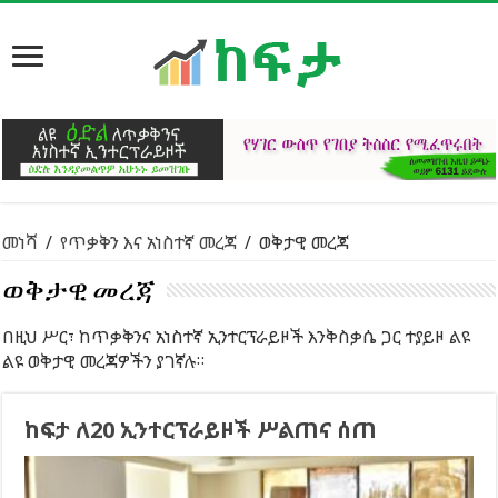
መነሻ
/
የጥቃቅን እና አነስተኛ መረጃ
/
ወቅታዊ መረጃ
ወቅታዊ መረጃ
በዚህ ሥር፣ ከጥቃቅንና አነስተኛ ኢንተርፕራይዞች እንቅስቃሴ ጋር ተያይዞ ልዩ
ልዩ ወቅታዊ መረጃዎችን ያገኛሉ።
ከፍታ ለ20 ኢንተርፕራይዞች ሥልጠና ሰጠ