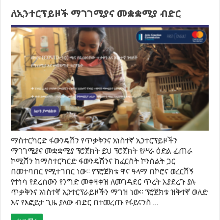
ለኢንተርፕይዞች ማገገሚያና መቋቋሚያ ብድር
ማስተርካርድ ፋውንዴሽን የጥቃቅንና አነስተኛ ኢንተርፕይዞችን
ማገገሚያና መቋቋሚያ ፕሮጀክት ይህ ፕሮጀክት የሥራ ዕድል ፈጠራ
ኮሚሽን ከማስተርካርድ ፋውንዴሽንና ከፈርስት ኮንሰልት ጋር
በመተባበር የሚተገበር ነው። የፕሮጀክቱ ዋና ዓላማ በኮሮና ወረርሽኝ
የተነሳ የደረሰውን የንግድ መቀዛቀዝ ለመገዳደር ጥረት እያደረጉ ያሉ
ጥቃቅንና አነስተኛ ኢንተርፕራይዞችን ማገዝ ነው። ፕሮጀክቱ ዝቅተኛ ወለድ
እና የእፎይታ ጊዜ ያለው ብድር በተመረጡ የፋይናንስ …
ተጨማሪ