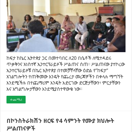
ከፍታ ከኬር ኢትዮጵያ ጋር በመተባበር ለ20 በሴቶች ለሚተዳደሩ
ጥቃቅንና አነስተኛ ኢንተርፕራይዞች ሥልጠና ሰጠ። ሥልጠናው ያተኮረው
ኢንተርፕራይዞቹ በኬር ኢትዮጵያ በተመቻቸላቸው ዕድል የ”ከፍታ”
አገልግሎትን ተጠቅመው እንዴት የጨረታ መረጃዎችን በቀላሉ ማግኘት
እንደሚችሉ በተጨማሪም እንዴት አድርገው ድርጅታቸውን፣ ምርታቸውን
እና አግልግሎታቸውን እንደሚያስተዋውቁ ነው።
ተጨማሪ
በኮንስትራክሽን ዘርፍ የ4 ሳምንት የሙያ ክህሎት
ሥልጠናዎች