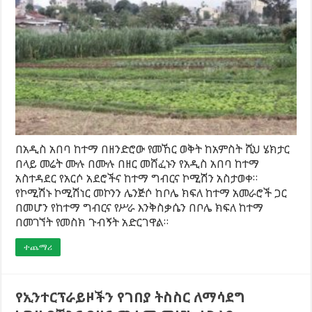
በአዲስ አበባ ከተማ በዘንድሮው የመኸር ወቅት ከአምስት ሺህ ሄክታር
በላይ መሬት ሙሉ በሙሉ በዘር መሸፈኑን የአዲስ አበባ ከተማ
አስተዳደር የአርሶ አደሮችና ከተማ ግብርና ኮሚሽን አስታወቀ።
የኮሚሽኑ ኮሚሽነር መኮንን ሌንጅሶ ከቦሌ ክፍለ ከተማ አመራሮች ጋር
በመሆን የከተማ ግብርና የሥራ እንቅስቃሴን በቦሌ ክፍለ ከተማ
በመገኘት የመስክ ጉብኝት አድርገዋል።
ተጨማሪ
የኢንተርፕራይዞችን የገበያ ትስስር ለማሳደግ