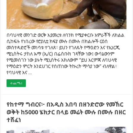
በባህላዊ መንገድ ወርቅ እያመረቱ ለባንክ የሚያቀርቡ አምራቾች ለክልል
ሲከፍሉ የነበረው የሮያሊቲ ክፍያ ሙሉ በሙሉ በክልሎች ርዕሰ
መስተዳድሮች መነሳቱ ተገለጸ። ይህን የገለጹት የማዕድን እና የኢነርጂ
ሚኒስትሩ ታከለ ኡማ (ኢ/ር) በፌስቡክ ገጻቸው ነው፤ ውሳኔውንም
የሚመሰገን ነው ያሉት ሚኒስትሩ አክለውም “ይህ እርምጃ ለባህላዊ
የማዕድን ምርት እንደሀገር የሰጠነው ትኩረት ማሳያ ነው” ብለዋል።
የባህላዊ እና …
ተጨማሪ
የከተማ ግብርና፦ በአዲስ አበባ በዘንድሮው የመኸር
ወቅት ከ5000 ሄክታር በላይ መሬት ሙሉ በሙሉ በዘር
ተሸፈነ