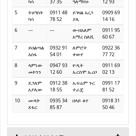
ካሳ
37 35
ዓለማየሁ
12 93
5
ትዕግስት
0911 48
ይገዛል አረጋ
0909 69
ካሳ
78 52
ያሌ
14 16
6
---
---
ውብአለም
0911 95
አማረ ስለሺ
60 67
7
ይበልጣል
0932 91
ለምሮት
0922 36
አሰፋ
54 01
ቀውየ
77 72
8
ላምነው
0947 93
ዮዲት
0911 69
መኮንን
12 60
ኤርስሞ ኤረቦ
02 13
9
ደጋለም
0912 38
ኤፍሬም ጉር
0991 17
አያሌው
18 55
ተራጄ
81 52
10
ሙላት
0935 34
በላይ ቆየ
0918 31
ደፋር
85 87
50 46