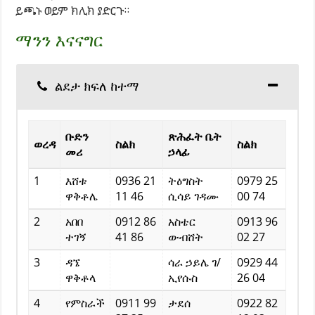
ይጫኑ ወይም ክሊክ ያድርጉ።
ማንን እናናግር
ልደታ ክፍለ ከተማ
ቡድን
ጽሕፈት ቤት
ወረዳ
ስልክ
ስልክ
መሪ
ኃላፊ
1
እሸቱ
0936 21
ትዕግስት
0979 25
ዋቅቶሌ
11 46
ሲሳይ ገዳሙ
00 74
2
አበበ
0912 86
አስቴር
0913 96
ተገኝ
41 86
ውብሸት
02 27
3
ዳኜ
ሳራ ኃይሌ ገ/
0929 44
ዋቅቶላ
ኢየሱስ
26 04
4
የምስራች
0911 99
ታደሰ
0922 82