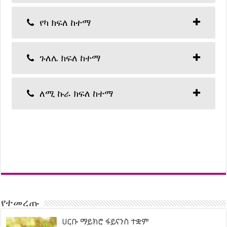
የካ ክፍለ ከተማ
ጉለሌ ክፍለ ከተማ
ለሚ ኩራ ክፍለ ከተማ
የተመረጡ
ሀርቡ ማይክሮ ፋይናንስ ተቋም