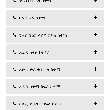
ቂርቆስ ክፍለ ከተማ
ቦሌ ክፍለ ከተማ
ንፋስ ስልክ ላፍቶ ክፍለ ከተማ
አራዳ ክፍለ ከተማ
አቃቂ ቃሊቲ ክፍለ ከተማ
አዲስ ከተማ ክፍለ ከተማ
ኮልፌ ቀራንዮ ክፍለ ከተማ