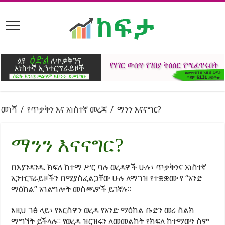
መነሻ
/
የጥቃቅን እና አነስተኛ መረጃ
/
ማንን እናናግር?
ማንን እናናግር?
በእያንዳንዱ ክፍለ ከተማ ሥር ባሉ ወረዳዎች ሁሉ፣ ጥቃቅንና አነስተኛ
ኢንተርፕራይዞችን በሚያስፈልጋቸው ሁሉ ለማገዝ የተቋቋሙ የ “አንድ
ማዕከል” አገልግሎት መስጫዎች ይገኛሉ።
እዚህ ገፅ ላይ፣ የእርስዎን ወረዳ የአንድ ማዕከል ቡድን መሪ ስልክ
ማግኘት ይችላሉ። የወረዳ ዝርዝሩን ለመመልከት የክፍለ ከተማውን ስም