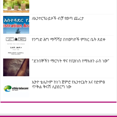
ለኢንተርፕራይዞች ብቻ የወጣ ጨረታ
የንግድ ሕግ ማሻሻያ በተወካዮች ምክር ቤት ጸደቀ
“ደንበኞችን ማርካት ዋና የቢዝነስ የማእዘን ራስ ነው”
ኢትዮ ቴሌኮም ከነገ ጀምሮ የኢንተርኔት እና የድምፅ
ጥቅል ቅናሽ ሊያደርግ ነው