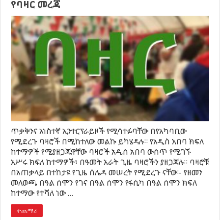
የባዛር መረጃ
ጥቃቅንና አነስተኛ ኢንተርፕራይዞች የሚሳተፉባቸው በየአካባቢው
የሚደረጉ ባዛሮች በሚከተለው መልኩ ይካሄዳሉ። የአዲስ አበባ ክፍለ
ከተማዎች የሚያዘጋጁዋቸው ባዛሮች አዲስ አበባ ውስጥ የሚገኙ
አሥሩ ክፍለ ከተማዎች፣ በዓመት አራት ጊዜ ባዛሮችን ያዘጋጃሉ። ባዛሮቹ
በአጠቃላይ በተከታዩ የጊዜ ሰሌዳ መሠረት የሚደረጉ ናቸው፡- የዘመን
መለወጫ በዓል ሰሞን የገና በዓል ሰሞን የፋሲካ በዓል ሰሞን ክፍለ
ከተማው የተሻለ ነው …
ተጨማሪ