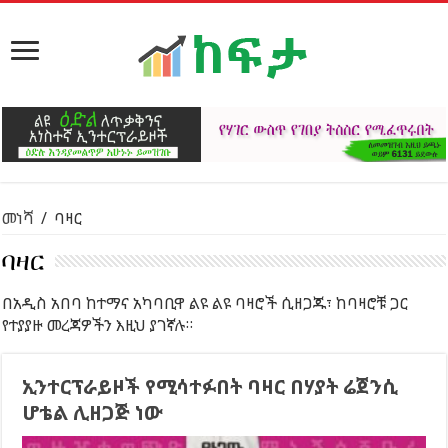
መነሻ
/
ባዛር
ባዛር
በአዲስ አበባ ከተማና አካባቢዋ ልዩ ልዩ ባዛሮች ሲዘጋጁ፣ ከባዛሮቹ ጋር
የተያያዙ መረጃዎችን እዚህ ያገኛሉ።
ኢንተርፕራይዞች የሚሳተፉበት ባዛር በሃያት ሬጀንሲ
ሆቴል ሊዘጋጅ ነው