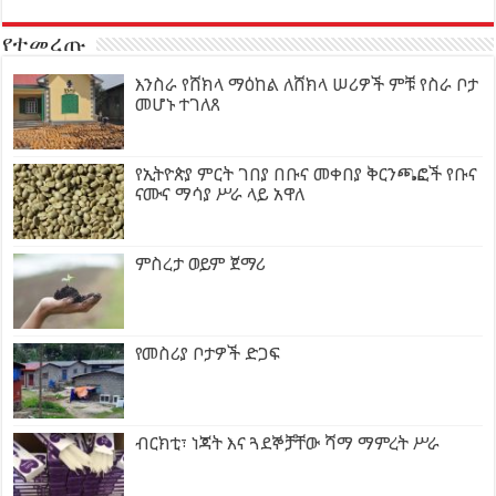
የተመረጡ
እንስራ የሸክላ ማዕከል ለሸክላ ሠሪዎች ምቹ የስራ ቦታ
መሆኑ ተገለጸ
የኢትዮጵያ ምርት ገበያ በቡና መቀበያ ቅርንጫፎች የቡና
ናሙና ማሳያ ሥራ ላይ አዋለ
ምስረታ ወይም ጀማሪ
የመስሪያ ቦታዎች ድጋፍ
ብርክቲ፣ ነጃት እና ጓደኞቻቸው ሻማ ማምረት ሥራ