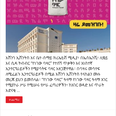
አሸንጎ ኢቨንትስ እና ቤተ-ሰማይ ክሪኤቲቭ ሚዲያ፣ በኤስኤንቪ፣ ሊዌይ
እና ሲዳ ትብብር “የነገው ባዛር” የተሰኘ ጥቃቅን እና አነስተኛ
ኢንተርፕራይዞችን የሚያሳትፍ ባዛር አዘጋጅተዋል። በባዛሩ መሳተፍ
ለሚፈልጉ ኢንተርፕራይዞች በሚል አሸንጎ ኢቨንትስ የላከልን ሙሉ
መረጃ ይህን ይመስላል። “የነገው ባዛር” ዓላማ የነገው ባዛር ዓላማ አገር
የሚያኮራ ሥራ የሚሠሩ የሥራ ፈጣሪዎችን፣ ከአገር ወዳድ እና ጥራት
አድናቂ …
ተጨማሪ