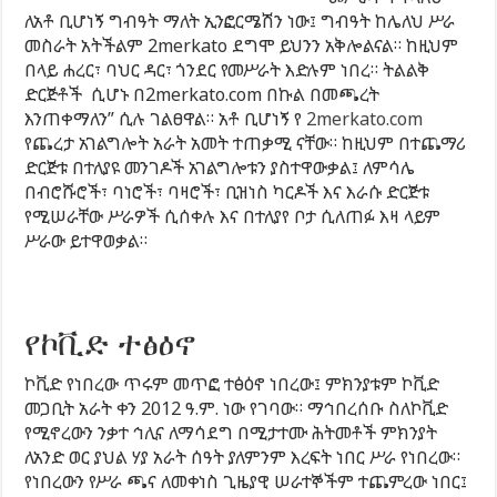
ለአቶ ቢሆነኝ ግብዓት ማለት ኢንፎርሜሽን ነው፤ ግብዓት ከሌለህ ሥራ
መስራት አትችልም 2merkato ደግሞ ይህንን አቅሎልናል። ከዚህም
በላይ ሐረር፣ ባህር ዳር፣ ጎንደር የመሥራት እድሉም ነበረ። ትልልቅ
ድርጅቶች ሲሆኑ በ2merkato.com በኩል በመጫረት
እንጠቀማለን” ሲሉ ገልፀዋል። አቶ ቢሆነኝ የ
2merkato.com
የጨረታ አገልግሎት አራት አመት ተጠቃሚ ናቸው። ከዚህም በተጨማሪ
ድርጅቱ በተለያዩ መንገዶች አገልግሎቱን ያስተዋውቃል፤ ለምሳሌ
በብሮሹሮች፣ ባነሮች፣ ባዛሮች፣ ቢዝነስ ካርዶች እና እራሱ ድርጅቱ
የሚሠራቸው ሥራዎች ሲሰቀሉ እና በተለያየ ቦታ ሲለጠፉ እዛ ላይም
ሥራው ይተዋወቃል።
የኮቪድ ተፅዕኖ
ኮቪድ የነበረው ጥሩም መጥፎ ተፅዕኖ ነበረው፤ ምክንያቱም ኮቪድ
መጋቢት አራት ቀን 2012 ዓ.ም. ነው የገባው። ማኅበረሰቡ ስለኮቪድ
የሚኖረውን ንቃተ ኅሊና ለማሳደግ በሚታተሙ ሕትመቶች ምክንያት
ለአንድ ወር ያህል ሃያ አራት ሰዓት ያለምንም እረፍት ነበር ሥራ የነበረው።
የነበረውን የሥራ ጫና ለመቀነስ ጊዜያዊ ሠራተኞችም ተጨምረው ነበር፤