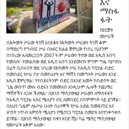
እና
ማስፋ
ፋት
የድርጅቱ
መሥራች
በሕትመት ሥራው ትንሽ እንደቆዩ የሕትመት ሥራውን ትንሽ ቆም
በማድረግ የግብርና ሥራ በአፋር ክልል ጅምረው የነበረ ቢሆንም
በነበረው አለመረጋጋት 2007 ዓ.ም ሥራውን ትተው ወደ አዲስ አበባ
ተመለሱ። ተመልሰው ወደ አዲስ አበባ እንደመጡ ምንም ግዜ ሳያባክኑ
በፊት ሲሰሩበት ወደ ነበረው የሕትመት ሥራ ከአዲስ ካፒታል ብድር
በመበደር የሥራ ቦታ በመከራየት እና ማሽን በመግዛት ሥራውን አንደ
አዲስ ጀምረዋል። የተበደሩትንም ብድር በአንድ አመት ከስድስት ወር
ጊዜ ውስጥ ሙሉ ብድሩን በመመለስ እንዲሁም ሌሎች ተጨማሪ
ማሽኖችን ሊገዙ ችለዋል። ቢዝነስ ማስታወቂያ ሥራውን ለማስፋፋት
ከአዲስ ካፒታል አስር ሚሊዮን ብር ለመበደር በስምምነት ላይ ይገኛል።
በአሁን ጊዜም ለአሥራ ሁለት ሰራተኞች የሥራ እድል በመፍጠር እና
ሦስት ነጥብ አምስት ሚሊዮን የሚጠጋ ካፒታል በመያዝ እየተንቀሳቀሰ
ይገኛል። ቢዝነስ ማስታወቂያ በቀን አንድ ሺህ ካሬ ሜትር ማስታወቂያ
የመሥራት አቅም አለው።