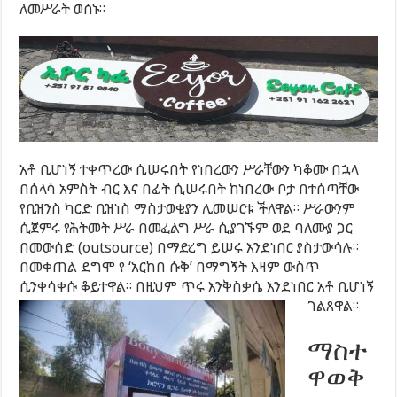
ለመሥራት ወሰኑ።
አቶ ቢሆነኝ ተቀጥረው ሲሠሩበት የነበረውን ሥራቸውን ካቆሙ በኋላ
በሰላሳ አምስት ብር እና በፊት ሲሠሩበት ከነበረው ቦታ በተሰጣቸው
የቢዝንስ ካርድ ቢዝነስ ማስታወቂያን ሊመሠርቱ ችለዋል። ሥራውንም
ሲጀምሩ የሕትመት ሥራ በመፈልግ ሥራ ሲያገኙም ወደ ባለሙያ ጋር
በመውሰድ (outsource) በማድረግ ይሠሩ እንደነበር ያስታውሳሉ።
በመቀጠል ደግሞ የ ‘አርከበ ሱቅ’ በማግኝት እዛም ውስጥ
ሲንቀሳቀሱ ቆይተዋል። በዚህም ጥሩ እንቅስቃሴ እንደነበር አቶ ቢሆነኝ
ገልጸዋል።
ማስተ
ዋወቅ