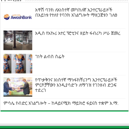
አዋሽ ባንክ ለአነስተኛ መካከለኛ ኢንተርፕራይዞች
በአይነቱ የተለየ የባንክ አገልግሎት ማዘጋጀቱን ገለፀ
አዲስ የአኩሪ አተር ፕሮቲንና ዘይት ፋብሪካ ሥራ ጀመረ
ገነት ልብስ ስፌት
የጥቃቅንና አነስተኛ ማኑፋክቸሪንግ ኢንተርፕራይዞች
ምርቶቻቸውን እንዲያሳድጉ ለማገዝ የገንዘብ ድጋፍ
ተደረገ
ምሳሌ የብድር አገልግሎት – ከዳይናሚክ ማይክሮ ፋይናስ ተቋም አ.ማ.