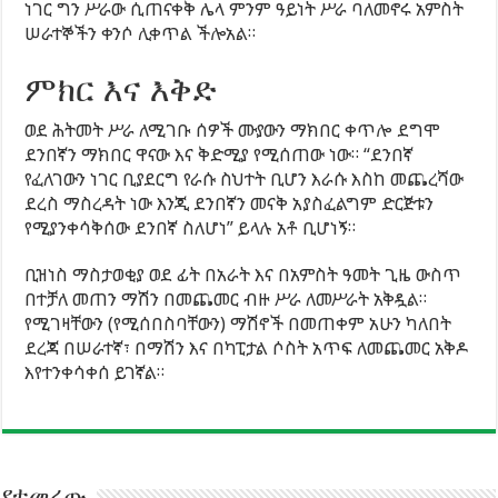
ነገር ግን ሥራው ሲጠናቀቅ ሌላ ምንም ዓይነት ሥራ ባለመኖሩ አምስት
ሠራተኞችን ቀንሶ ሊቀጥል ችሎአል።
ምክር እና እቅድ
ወደ ሕትመት ሥራ ለሚገቡ ሰዎች ሙያውን ማክበር ቀጥሎ ደግሞ
ደንበኛን ማክበር ዋናው እና ቅድሚያ የሚሰጠው ነው። “ደንበኛ
የፈለገውን ነገር ቢያደርግ የራሱ ስህተት ቢሆን እራሱ እስከ መጨረሻው
ደረስ ማስረዳት ነው እንጂ ደንበኛን መናቅ አያስፈልግም ድርጅቱን
የሚያንቀሳቅሰው ደንበኛ ስለሆነ” ይላሉ አቶ ቢሆነኝ።
ቢዝነስ ማስታወቂያ ወደ ፊት በአራት እና በአምስት ዓመት ጊዜ ውስጥ
በተቻለ መጠን ማሽን በመጨመር ብዙ ሥራ ለመሥራት አቅዷል።
የሚገዛቸውን (የሚሰበስባቸውን) ማሽኖች በመጠቀም አሁን ካለበት
ደረጃ በሠራተኛ፣ በማሽን እና በካፒታል ሶስት አጥፍ ለመጨመር አቅዶ
እየተንቀሳቀሰ ይገኛል።
የተመረጡ