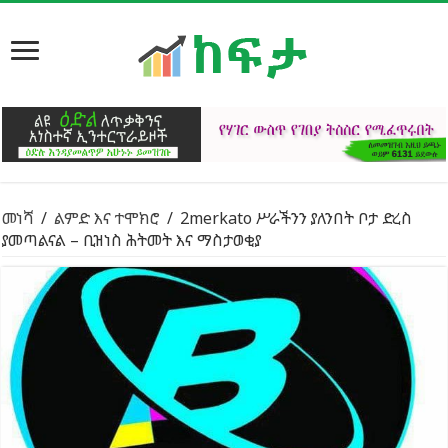
መነሻ
/
ልምድ እና ተሞክሮ
/
2merkato ሥራችንን ያለንበት ቦታ ድረስ
ያመጣልናል – ቢዝነስ ሕትመት እና ማስታወቂያ