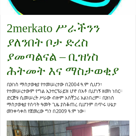
2merkato ሥራችንን
ያለንበት ቦታ ድረስ
ያመጣልናል – ቢዝነስ
ሕትመት እና ማስታወቂያ
ቢዝነስ ማስታወቂያ የተመሠረተው በ2004 ዓ.ም ሲሆን፣
የተመሠረተውም የግል ኢንተርፕራይዝ ሆኖ በአቶ ቢሆነኝ ዘመነ ነበር።
ድርጅቱ ሲመሠረት ሥራው ብዙም አስቸጋሪ አልነበረም። ቢዝነስ
ማስታወቂያ የሰባት ዓመት ጊዜ ያስቆጠረ ቢሆንም በጥሩ ሁኔታ
መንቀሳቀስ የጀመረው ግን በ2009 ዓ.ም ነው።