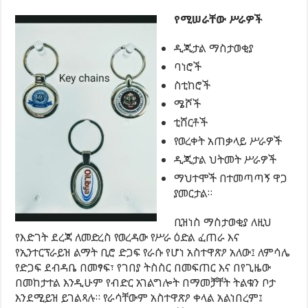
የሚሠራቸው ሥራዎች
ዲጂታል ማስታወቂያ
ባነሮች
ስቲከሮች
ሜሾች
ቲሸርቶች
የወረቀት አጠቃላይ ሥራዎች
ዲጂታል ህትመት ሥራዎች
ማህተሞች በተመጣጣኝ ዋጋ
ያመርታል።
ቢዝነስ ማስታወቂያ ለዚህ
የእድገት ደረጃ ለመድረስ የወረዳው የሥራ ዕድል ፈጠራ እና
የኢንተርፕራይዝ ልማት ቢሮ ድጋፍ የራሱ የሆነ አስተዋጽዖ አለው፤ ለምሳሌ
የድጋፍ ደብዳቤ በመፃፍ፣ የገበያ ትስስር በመፍጠር እና በየጊዜው
በመከታተል እንዲሁም የብድር አገልግሎት በማመቻቸት ትልቁን ቦታ
እንደሚይዝ ይገልጻሉ። የራሳቸውም አስተዋጽዖ ቀላል አልነበረም፤