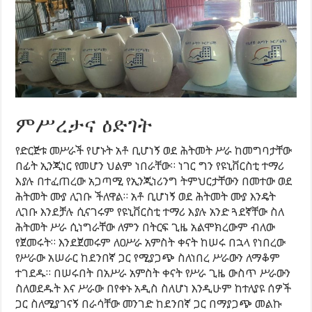
ምሥረታና ዕድገት
የድርጅቱ መሥራች የሆኑት አቶ ቢሆነኝ ወደ ሕትመት ሥራ ከመግባታቸው
በፊት ኢንጂነር የመሆን ህልም ነበራቸው። ነገር ግን የዩኒቨርስቲ ተማሪ
እያሉ በተፈጠረው አጋጣሚ የኢንጂነሪንግ ትምህርታቸውን በመተው ወደ
ሕትመት ሙያ ሊገቡ ችለዋል። አቶ ቢሆነኝ ወደ ሕትመት ሙያ እንዴት
ሊገቡ እንደቻሉ ሲናገሩም የዩኒቨርስቲ ተማሪ እያሉ አንድ ጓደኛቸው ስለ
ሕትመት ሥራ ሲነግራቸው ለምን በትርፍ ጊዜ አልሞክረውም ብለው
የጀመሩት። እንደጀመሩም ለዐሥራ አምስት ቀናት ከሠሩ በኋላ የነበረው
የሥራው አሠራር ከደንበኛ ጋር የሚያጋጭ ስለነበረ ሥራውን ለማቆም
ተገደዱ። በሠሩበት በአሥራ አምስት ቀናት የሥራ ጊዜ ውስጥ ሥራውን
ስለወደዱት እና ሥራው በየቀኑ አዲስ ስለሆነ እንዲሁም ከተለያዩ ሰዎች
ጋር ስለሚያገናኝ በራሳቸው መንገድ ከደንበኛ ጋር በማያጋጭ መልኩ