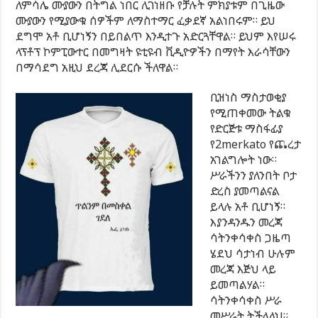
ለምሳሌ ሙያውን በትግል ነበር ሊገነዘቡ የቻሉት ምክያቱም በጊዜው
ሙያውን የሚያውቁ ሰዎችም ለማስተማር ፈቃደኛ አልነበሩም። ይህ
ደግሞ አቶ ቢሆነኝን በይበልጥ እንዲተጉ አድርጓቸዋል። ይህም እየሠሩ
ላፕቶፕ ኮምፒውተር በመግዛት ዩቲዩብ ቪዲዮዎችን በማየት እራሳቸውን
በማሳደግ አዚህ ደረጃ ሊደርሱ ችለዋል።
ቢዝነስ ማስታወቂያ
የሚጠቀመው ትልቁ
የድርጅቱ ማስፋፊያ
የ2merkato የጨረታ
አገልግሎት ነው።
ሥራችንን ያለንበት ቦታ
ድረስ ያመጣልናል
ይላሉ አቶ ቢሆነኝ።
እያንዳንዱን መረጃ
ሳትንቀሳቀስ ጋዜጣ
ሄደህ ሳታነብ ሁሉም
መረጃ እጅህ ላይ
ይመጣልሃል።
ሳትንቀሳቀስ ሥራ
መሥራት ትችላለህ።