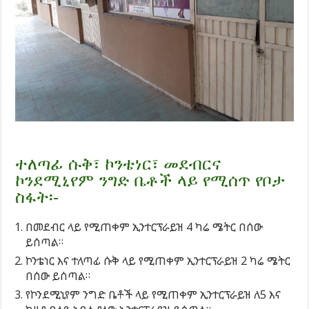
ተለጣፊ ሱቅ፣ ኮንቴነር፣ መደብርና
ኮንደሚኒየም ንግድ ቤቶች ላይ የሚሰጥ የቦታ
ስፋት፡-
በመደብር ላይ የሚጠቀም ኢንተርፕራይዝ 4 ካሬ ሜትር በሰው
ይሰጣል።
ኮንቴነር እና ተለጣፊ ሱቅ ላይ የሚጠቀም ኢንተርፕራይዝ 2 ካሬ ሜትር
በሰው ይሰጣል።
የኮንደሚኒየም ንግድ ቤቶች ላይ የሚጠቀም ኢንተርፕራይዝ ለ5 እና