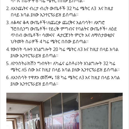
ጥገና ስራዎች 6 ካሬ ሜትር በሰው ይሰጣል።
ለእንጨትና ብረታ ብረት ውጤቶች 32 ካሬ ሜትር ለ3 እና ከዚያ
በላይ አባል ያለው ኢንተርፕራይዝ ይሰጣል።
ለቆዳና ቆዳ ውጤቶች፣ለጨርቃ ጨርቅና አልባሳት፣ ለአግሮ
ኘሮሰሲንግ ውጤቶች፣ የደረቅ ምግብና የባልትና ውጤቶች፣ ለዕደ
ጥበብ ውጤቶች፣ ሳሙናና ዲተርጀንት ምርት እና ለማስታወቂያና
ህትመት ስራዎች 4 ካሬ ሜትር በሰው ይሰጣል።
የውበት ሳሎን አገልግሎት 20 ካሬ ሜትር ለ3 እና ከዚያ በላይ አባል
ያለው ኢንተርፕራይዝ ይሰጣል።
ለኮንስትራክሽን ግብዓት፣ ለካፌና ሬስቶራንት አገልግሎት 32 ካሬ
ሜትር ለ5 ሰው እና ከዚያ በላይ አባል ያለው ኢንተርፕራይዝ ይሰጣል።
ለእንስሳት ተዋጽኦ መሸጫ 18 ካሬ ሜትር ለ3 እና ከዚያ በላይ አባል
ያለው ኢንተርፕራይዝ ይሰጣል።