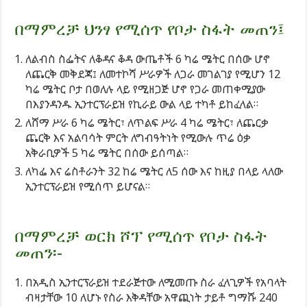
በማምረቻ ህንፃ የሚሰጥ የቦታ ስፋት መጠን፤
ለልብስ ስፌትና ለቆዳና ቆዳ ውጤቶች 6 ካሬ ሜትር በሰው ሆኖ
ለጨርቅ መቅደጃ፤ ለመተኮሻ ሥራዎች ለጋራ መገልገያ የሚሆን 12
ካሬ ሜትር ቦታ በወለሉ ላይ የሚዘጋጅ ሆኖ የጋራ መጠቀሚያው
በእያንዳንዱ ኢንተርፕራይዝ የኪራይ ውል ላይ ተካቶ ይከፈላል።
ለሸማ ሥራ 6 ካሬ ሜትር፣ ለጥልፍ ሥራ 4 ካሬ ሜትር፣ ለጨርቃ
ጨርቅ እና አልባሳት ምርት ለግብዓትነት የሚውሉ ጥሬ ዕቃ
አቅራቢዎች 5 ካሬ ሜትር በሰው ይሰጣል።
ለካፌ እና ሬስቶራንት 32 ከሬ ሜትር ለ5 ሰው እና ከዚያ በላይ ላለው
ኢንተርፕራይዝ የሚሰጥ ይሆናል።
በማምረቻ ወርክ ሾፕ የሚሰጥ የቦታ ስፋት
መጠን፡-
በአዲስ ኢንተርፕራይዝ ተደራጅተው ለሚመጡ ስራ ፈላጊዎች የአባላት
ብዛታቸው 10 ለሆኑ የስራ እቅዳቸው አዋጪነት ታይቶ ግማሹ 240