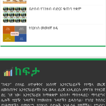
ቤተሰብ የገንዘብ ብድርና ቁጠባ ተቋም
የቢዝነስ መመዘኛ ዘዴ
"ከፍታ" በተለይ ለጥቃቅንና አነስተኛ ኢንተርፕራይዞች የተሟላ መረጃ
ለመስጠትና ኢንተርፕራይዞቹን ከፍ ወዳለ ደረጃ እንዲደርሱ ለማገዝ የተዘጋጀ
ድረ ገጽ ነው። ኢንተርፕራይዝ ከማቋቋም አንስቶ፣ ማስተዳደር፣ ማሳደግና
ሌሎች ተያያዥ ጉዳዮችን የተመለከቱ ጉዳዮችን ይዳስሳል። የገበያ ትስስር
ጥቆማዎችን በማድረግ የቢዝነስ ዕድሎች እንዲሰፉ ያመቻቻል። የግብር፣