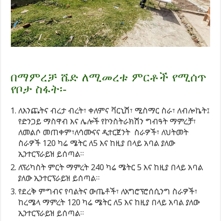
በማምረቻ ሼድ ለሚመረቱ ምርቶች የሚሰጥ
የቦታ ስፋት፡-
ለእንጨትና ብረታ ብረት፣ ቀለምና ቫርኒሽ፣ ሚስማር ስራ፣ ለብሎኬት፤
የድንጋይ ማስዋብ እና ሌሎች የኮንስትራክሽን ግብዓት ማምረቻ፣
ለመልሶ መጠቀም፣ለሳሙናና ዲተርጀንት ስራዎች፣ ለህትመት
ስራዎች 120 ካሬ ሜትር ለ5 እና ከዚያ በላይ አባል ያለው
ኢንተርፕራይዝ ይሰጣል።
ለፕሪካስት ምርት ማምረት 240 ካሬ ሜትር 5 እና ከዚያ በላይ አባል
ያለው ኢንተርፕራይዝ ይሰጣል።
የደረቅ ምግብና የባልትና ውጤቶች፣ ለአግሮፕሮሰሲንግ ስራዎች፣
ከረሜላ ማምረት 120 ካሬ ሜትር ለ5 እና ከዚያ በላይ አባል ያለው
ኢንተርፕራይዝ ይሰጣል።