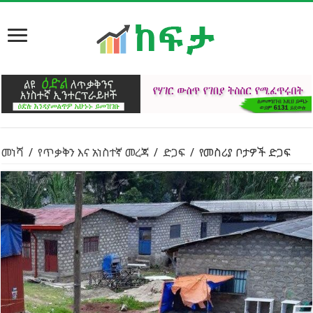
መነሻ
/
የጥቃቅን እና አነስተኛ መረጃ
/
ድጋፍ
/
የመስሪያ ቦታዎች ድጋፍ