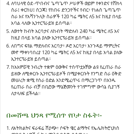
ለባህላዊ ዕደ-ጥበብና ጌጣጌጥ ሥራዎች ወይም የቀንድና የሸክላ
ስራ፤ ቀርከሀ፤ ስጋጃ፤ የከበሩ ድንጋዮችና የብር፣ የነሐስ ጌጣጌጥ
ስራ እና የአሻንጉሊት ስራዎች 120 ካሬ ሜትር ለ5 እና ከዚያ በላይ
አባል ላለው ኢንተርፕራይዝ ይሰጣል።
ለወተት ከብት እርባታና ለከብት ማድለብ 240 ካሬ ሜትር ለ5 እና
ከዚያ በላይ አባል ያለው ኢንተርፕራይዝ ይሰጣል።
ለበግና ፍየል ማድለብና እርባታ፣ ዶሮ እርባታ፣ እንጉዳይ ማምረትና
መኖ ማቀነባበሪያ 120 ካሬ ሜትር ለ5 እና ከዚያ በላይ አባል ያለው
ኢንተርፕራይዝ ይሰጣል።
ከአእምሯዊ ንብረት ተቋም ዕውቅና ተሰጥቷአቸው ልዩ የፈጠራ ስራ
ይዘው ለሚቀርቡ ኢንተርፕራይዞች በሚያቀርቡት የንግድ ስራ ዕቅድ
መሠረት ቋሚ የስራ ዕድል እንደሚፈጥሩ በማረጋገጥ በአንዱ
የፈጠራ ስራ ብቻ በቢሮው ማኔጅመንት ተገምግሞ ውሳኔ ሲያገኝ
ሊተላለፍ ይችላል።
በመሸጫ ህንጻ የሚሰጥ የቦታ ስፋት፡-
ለአትክልትና ፍራፍሬ ሽያጭ፣ ሶፍት ዌር ልማትና የኤሌክትሮኒክስ