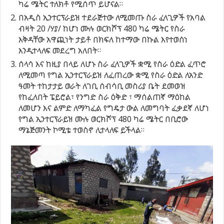
ካሬ ሜትር ተለክቶ የሚሰጥ ይሆናል።
በአዲስ ኢንተርፕራይዝ ተደራጅተው ለሚመጡ ስራ ፈላጊዎች የአባል
ብዛት 20 /ሃያ/ ከሆነ ሙሉ ወርክሾፕ 480 ካሬ ሜትር የስራ
እቅዳቸው አዋጪነት ታይቶ በክፍለ ከተማው በኩል እየተወሰነ
እንዲተላለፍ መደረግ አለበት።
ሰላሳ እና ከዚያ በላይ ለሆኑ ስራ ፈላጊዎች ቋሚ የስራ ዕድል ፈጥሮ
ለሚመጣ የግል ኢንተርፕራይዝ ለፈጠረው ቋሚ የስራ ዕድል ለአንድ
ዓመት ተከታታይ ወራት ለገቢ ሰብሳቢ መስሪያ ቤት ደመወዝ
የከፈለበት ፔይሮል፣ የንግድ ስራ ዕቅድ ፣ ማሰልጠኛ ማዕከል
ለመሆን እና ልምድ ለማካፈል የግዴታ ውል ለመግባት ፈቃደኛ ለሆነ
የግል ኢንተርፕራይዝ ሙሉ ወርክሾፕ 480 ካሬ ሜትር በቢሮው
ማኔጅመንት ኮሚቴ ተወስኖ ሊተላለፍ ይችላል።