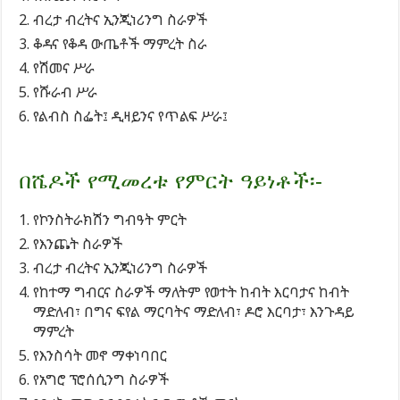
ብረታ ብረትና ኢንጂነሪንግ ስራዎች
ቆዳና የቆዳ ውጤቶች ማምረት ስራ
የሽመና ሥራ
የሹራብ ሥራ
የልብስ ስፌት፤ ዲዛይንና የጥልፍ ሥራ፤
በሼዶች የሚመረቱ የምርት ዓይነቶች፡-
የኮንስትራክሽን ግብዓት ምርት
የእንጨት ስራዎች
ብረታ ብረትና ኢንጂነሪንግ ስራዎች
የከተማ ግብርና ስራዎች ማለትም የወተት ከብት እርባታና ከብት
ማድለብ፣ በግና ፍየል ማርባትና ማድለብ፣ ዶሮ እርባታ፣ እንጉዳይ
ማምረት
የእንስሳት መኖ ማቀነባበር
የአግሮ ፕሮሰሲንግ ስራዎች