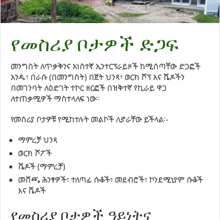
የመስሪያ ቦታዎች ድጋፍ
መንግስት ለጥቃቅንና አነስተኛ ኢንተርፕራይዞች ከሚሰጣቸው ድጋፎች
አንዱ፣ በራሱ (በመንግስት) በጀት ህንጻ፣ ወርክ ሾፕ እና ሼዶችን
በመገንባት ለዕድገት ተኮር ዘርፎች በዝቅተኛ የኪራይ ዋጋ
ለተጠቃሚዎች ማስተላለፍ ነው።
የመስሪያ ቦታዎቹ የሚከተሉት መልኮች ሊኖራቸው ይችላል፡-
ማምረቻ ህንጻ
ወርክ ሾፖች
ሼዶች (ማምረቻ)
መሸጫ ሕንፃዎች፣ ተለጣፊ ሱቆች፣ መደብሮች፣ ኮንደሚኒየም ሱቆች
እና ሼዶች
የመስሪያ ቦታዎች ዓይነትና