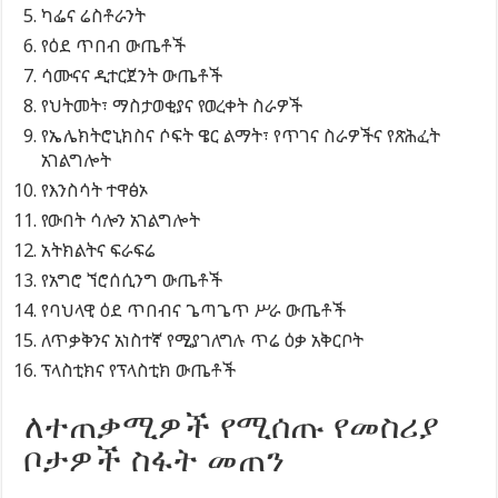
ካፌና ሬስቶራንት
የዕደ ጥበብ ውጤቶች
ሳሙናና ዲተርጀንት ውጤቶች
የህትመት፣ ማስታወቂያና የወረቀት ስራዎች
የኤሌክትሮኒክስና ሶፍት ዌር ልማት፣ የጥገና ስራዎችና የጽሕፈት
አገልግሎት
የእንስሳት ተዋፅኦ
የውበት ሳሎን አገልግሎት
አትክልትና ፍራፍሬ
የአግሮ ኘሮሰሲንግ ውጤቶች
የባህላዊ ዕደ ጥበብና ጌጣጌጥ ሥራ ውጤቶች
ለጥቃቅንና አነስተኛ የሚያገለግሉ ጥሬ ዕቃ አቅርቦት
ፕላስቲክና የፕላስቲክ ውጤቶች
ለተጠቃሚዎች የሚሰጡ የመስሪያ
ቦታዎች ስፋት መጠን