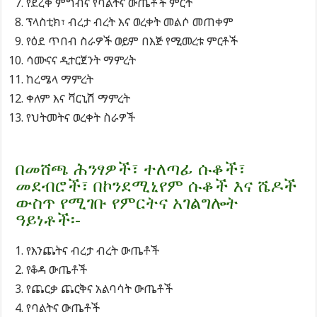
የደረቅ ምግብና የባልትና ውጤቶች ምርት
ፕላስቲክ፣ ብረታ ብረት እና ወረቀት መልሶ መጠቀም
የዕደ ጥበብ ስራዎች ወይም በእጅ የሚመረቱ ምርቶች
ሳሙናና ዲተርጀንት ማምረት
ከረሜላ ማምረት
ቀለም እና ቫርኒሽ ማምረት
የህትመትና ወረቀት ስራዎች
በመሸጫ ሕንፃዎች፣ ተለጣፊ ሱቆች፣
መደብሮች፣ በኮንደሚኒየም ሱቆች እና ሼዶች
ውስጥ የሚገቡ የምርትና አገልግሎት
ዓይነቶች፡-
የእንጨትና ብረታ ብረት ውጤቶች
የቆዳ ውጤቶች
የጨርቃ ጨርቅና አልባሳት ውጤቶች
የባልትና ውጤቶች