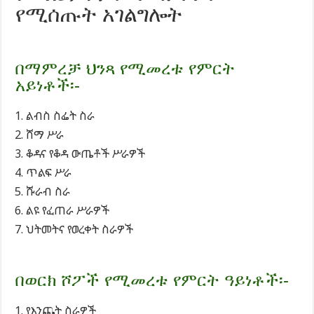
የሚሰጡት አገልግሎት
በማምረቻ ህንጻ የሚመረቱ የምርት
አይነቶች፡-
ልብስ ስፌት ስራ
ሸማ ሥራ
ቆዳና የቆዳ ውጤቶች ሥራዎች
ጥልፍ ሥራ
ሹራብ ስራ
ልዩ የፈጠራ ሥራዎች
ህትመትና የወረቀት ስራዎች
በወርክ ሾፖች የሚመረቱ የምርት ዓይነቶች፡-
የእንጨት ስራዎች