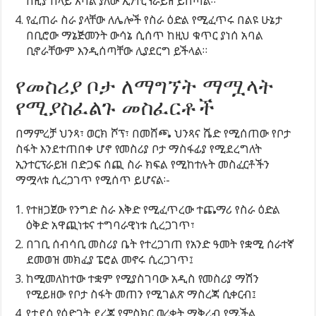
ከዚያ በላይ አባል ያለው ኢንተርፕራይዝ ይሰጣል።
የፈጠራ ስራ ያላቸው ለሌሎች የስራ ዕድል የሚፈጥሩ በልዩ ሁኔታ
በቢሮው ማኔጅመንት ውሳኔ ሲሰጥ ከዚህ ቁጥር ያነሰ አባል
ቢኖራቸውም እንዲሰጣቸው ሊያደርግ ይችላል።
የመስሪያ ቦታ ለማግኘት ማሟላት
የሚያስፈልጉ መስፈርቶች
በማምረቻ ህንጻ፣ ወርክ ሾፕ፣ በመሸጫ ህንጻና ሼድ የሚሰጠው የቦታ
ስፋት እንደተጠበቀ ሆኖ የመስሪያ ቦታ ማስፋፊያ የሚደረግለት
ኢንተርፕራይዝ በድጋፍ ሰጪ ስራ ክፍል የሚከተሉት መስፈርቶችን
ማሟላቱ ሲረጋገጥ የሚሰጥ ይሆናል፡-
የተዘጋጀው የንግድ ስራ እቅድ የሚፈጥረው ተጨማሪ የስራ ዕድል
ዕቅድ አዋጪነቱና ተግባራዊነቱ ሲረጋገጥ፣
በገቢ ሰብሳቢ መስሪያ ቤት የተረጋገጠ የአንድ ዓመት የቋሚ ሰራተኛ
ደመወዝ መክፈያ ፔሮል መኖሩ ሲረጋገጥ፤
ከሚመለከተው ተቋም የሚያስገባው አዲስ የመስሪያ ማሽን
የሚይዘው የቦታ ስፋት መጠን የሚገልጽ ማስረጃ ሲቀርብ፤
የታደሰ የዕድገት ደረጃ የምስክር ወረቀት ማቅረብ የሚችል