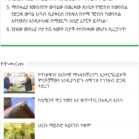
ማስፋፊያ የመስጠት ውሳኔው በወረዳው ጽ/ቤት የፕሮሰስ ከውንስል
የድጋፍ ውሳኔ ሀሳብ ሲያቀርብ በክፍለ ከተማ ፕሮሰስ ካውንስል
እየተወሰነ እንዲተላለፍ በማድረግ ለቢሮ ሪፖርት ይላካል።
የያዘው መስሪያ ቦታ ከ5 ዓመት በታች የተጠቀመ መሆኑ ሲረጋገጥ
የተመረጡ
የጥቃቅንና አነስተኛ ማኑፋክቸሪንግ ኢንተርፕራይዞች
ምርቶቻቸውን እንዲያሳድጉ ለማገዝ የገንዘብ ድጋፍ
ተደረገ
የሲሚንቶ ዋጋ ተመን እና ቁጥጥር በአዲስ አበባ
ሀርቡ ማይክሮ ፋይናንስ ተቋም