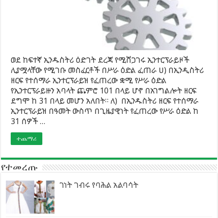
ወደ ከፍተኛ ኢንዱስትሪ ዕድገት ደረጃ የሚሸጋገሩ ኢንተርፕራይዞች
ሊያሟላቸው የሚገቡ መስፈርቶች በሥራ ዕድል ፈጠራ ሀ) በኢንዲስትሪ
ዘርፍ የተሰማራ ኢንተርፕራይዝ የፈጠረው ቋሚ የሥራ ዕድል
የኢንተርፕራይዙን አባላት ጨምሮ 101 በላይ ሆኖ በአገግልሎት ዘርፍ
ደግሞ ከ 31 በላይ መሆን አለበት። ለ) በኢንዱስትሪ ዘርፍ የተሰማራ
ኢንተርፕራይዝ በዓመት ውስጥ በጊዜያዊነት የፈጠረው የሥራ ዕድል ከ
31 ሰዎች …
ተጨማሪ
የተመረጡ
ገነት ገብሩ የባሕል አልባሳት