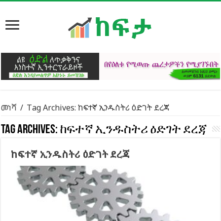
መነሻ
/
Tag Archives: ከፍተኛ ኢንዱስትሪ ዕድገት ደረጃ
Tag Archives:
ከፍተኛ ኢንዱስትሪ ዕድገት ደረጃ
ከፍተኛ ኢንዱስትሪ ዕድገት ደረጃ