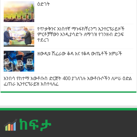
ዕድገት
የጥቃቅንና አነስተኛ ማኑፋክቸሪንግ ኢንተርፕራይዞች
ምርቶቻቸውን እንዲያሳድጉ ለማገዝ የገንዘብ ድጋፍ
ተደረገ
ዘውዲቱ ሽፈራው ቆዳ እና የቆዳ ውጤቶች አምራች
አንበሳ የከተማ አውቶቡስ ድርጅት 400 ያገለገሉ አውቶቡሶችን ለሥራ ዕድል
ፈጠራ ኢንተርፕራይዝ አስተላለፈ