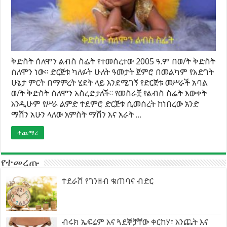
ቅድስት ሰለሞን ልብስ ስፌት የተመሰረተው 2005 ዓ.ም በወ/ት ቅድስት
ሰለሞን ነው። ድርጅቱ ካለፉት ሁለት ዓመታት ጀምሮ በመልካም የእድገት
ሁኔታ ምርት በማምረት ሂደት ላይ እንደሚገኝ የድርጅቱ መሥራች አባል
ወ/ት ቅድስት ሰለሞን አስረድታለች። የመስራቿ የልብስ ስፌት እውቀት
እንዲሁም የሥራ ልምድ ተደምሮ ድርጅቱ ሲመሰረት ከነበረው አንድ
ማሽን አሁን ላለው አምስት ማሽን እና አራት …
ተጨማሪ
የተመረጡ
ተደራሽ የገንዘብ ቁጠባና ብድር
ብሩክ ኤፍሬም እና ጓደኞቻቸው ቀርከሃ፣ እንጨት እና