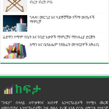
ብረታ ብረት ሥራ
ጎዳዳ፣ መርጊያ እና ጓደኞቻቸው የሻማ ውጤቶች
ማምረቻ
ሬድዋን ተማም የቤት እና የቢሮ እቃዎች ማምረቻና ማከፋፈያ ድርጅት
አማን እና ቤተልሔም የጽሕፈት መሣርያዎች አቅራቢ
"ከፍታ" በተለይ ለጥቃቅንና አነስተኛ ኢንተርፕራይዞች የተሟላ መረጃ
ለመስጠትና ኢንተርፕራይዞቹን ከፍ ወዳለ ደረጃ እንዲደርሱ ለማገዝ የተዘጋጀ