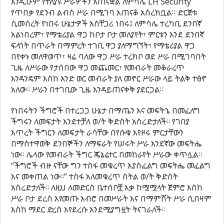
እንዲሁም የተለያዩ ሥራዎችን አጠናቋል ለምሳሌ LH Security
የጥበቃ የደንብ ልብስ ሥራ በሚገባ አጠናቆ አስረክቧል። ድርጅቱ
ሲመሰረት የነበሩ ሁኔታዎች አስቸጋሪ ነበሩ፤ ለምሳሌ ተረካቢ ደንበኛ
አልነበረም፣ የማቴሪያል ዋጋ ከቦታ ቦታ መለያየት፣ ምርቱን እንደ ደንበኛ
ፍላጎት በጥራት በማምረት ተገቢ ዋጋ ያለማግኘት፣ የማቴሪያል ዋጋ
በየቀኑ መለዋወጥ፣ ዛሬ ባለው ዋጋ ሥራ ተረክቦ ወደ ሥራ በሚገባበት
ጊዜ ለሥራው የታሰበው ዋጋ መጨመር፣ የመብራት መቆራረጥ
እንዳንዴም እስከ አንድ ወር መብራት ያለ መኖር ሥራው ላይ ትልቅ ተፅኖ
አለው። ሥራን በተገቢው ጊዜ እንዳይጠናቀቅ ያደርጋል።
የነበሩትን ችግሮች በተረጋጋ ሁኔታ በማጤን እና መፍትኄ በመፈለግ
ችግሩን ለመፍታት እንደተቻለ ወ/ት ቅድስት አስረድታለች። የገበያ
እጥረት ችግርን ለመፍታት ራሳቸው በየሱቁ እየዞሩ ምርታቸውን
በማስተዋወቅ ደንበኞችን ለማፍራት የሠሩት ሥራ እንደኛው መፍትሔ
ነው። ሌላው የመብራት ችግር ጄኔሬተር በመከራየት ሥራው ቀጥሏል።
“ችግሮች ብዙ ናቸው ግን ተስፋ መቁረጥ አያስፈልግ መፍትሔ መፈልግ
እና መቀጠል ነው።” ተስፋ አለመቁረጥ ስትል ወ/ት ቅድስት
አስረድታለች። ለዚህ ለመድርስ ቤተሰቦቿ እቃ ከሟሟላት ጀምሮ እስከ
ሥራ ቦታ ደረስ እየመጡ አብሮ በመሥራት እና በማምሸት ሥራ ሲበዛም
እስከ ማደር ድረስ እየደረሱ እንደሚያግዟት ትናገራለች።