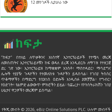
12 መንገዶች ሊያሠራ ነው
"ከፍታ" በተለይ ለጥቃቅንና አነስተኛ ኢንተርፕራይዞች የተሟላ መረጃ
ለመስጠትና ኢንተርፕራይዞቹን ከፍ ወዳለ ደረጃ እንዲደርሱ ለማገዝ የተዘጋጀ
ድረ ገጽ ነው። ኢንተርፕራይዝ ከማቋቋም አንስቶ፣ ማስተዳደር፣ ማሳደግና
ሌሎች ተያያዥ ጉዳዮችን የተመለከቱ ጉዳዮችን ይዳስሳል። የገበያ ትስስር
ጥቆማዎችን በማድረግ የቢዝነስ ዕድሎች እንዲሰፉ ያመቻቻል። የግብር፣
የዕድገት፣ የልምድ ልውውጥ ምክሮችን ይዟል። የጨረታ፣ የኮንስትራክሽን ገበያ
ሁኔታና ዋጋዎችን መረጃም ይሰጣል።
የቅጂ መብት © 2026, eBiz Online Solutions PLC. ሁሉም መብቶች