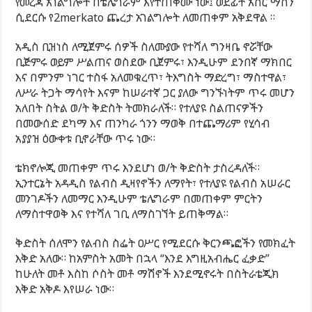
የመረጃ አገልግሎት በቴሌግራም እየተጠቀሙ ነው፤ ወደፊት አስር ማሽን
ሲደርሱ የ2merkato ጨረታ አገልግሎት ለመጠቀም አቅደዋል ።
አዲስ ቢዝነስ ለሚጀምሩ ሰዎች ስለሙያው የተሻለ ግንዛቤ ኖሯቸው
ቢጅምሩ ወይም ሥልጠና ወስደው ቢጀምሩ፣ እንዲሁም ደንበኛ ማክበር
እና በምንም ነገር ተስፋ አለመቁረጥ፣ ትእግስት ማድረግ፣ ማስተዋል፣
ለሥራ ትጋት ማሳየት እናም ከሠራተኛ ጋር ያለው ግንኙነትም ጥሩ መሆን
አለበት ስትል ወ/ት ቅድስት ትመክራለች። የተለያዩ ስልጠናዎችን
በመውሰድ ደካማ እና ጠንካራ ጎንን ማወቅ በተጨማሪም የሂሳብ
አያያዝ ዕውቀቱ ቢኖራቸው ጥሩ ነው።
ቴክኖሎጂ መጠቀም ጥሩ እንደሆነ ወ/ት ቅድስት ታስረዳለች።
ኢንተርኔት አዳዲስ የልብስ ዲዛየኖችን ለማየት፣ የተለያዩ የልብስ አሠራር
መንገዶችን ለመማር እንዲሁም ቴሌግራም በመጠቀም ምርትን
ለማስተዋወቅ እና የተሻለ ገቢ ለማስገኘት ይጠቅማል።
ቅድስት ሰለሞን የልብስ ስፌት ዐሥር የሚደርሱ ቅርንጫፎችን የመክፈት
እቅድ አለው። ከአምስት አመት በኋላ “እንደ እግዚአብሔር ፈቃድ”
ከሁለት መቶ እስከ ሶስት መቶ ማሽኖች እንደሚኖሩት በስትራቴጂክ
እቅድ አቅዶ እየሠራ ነው።