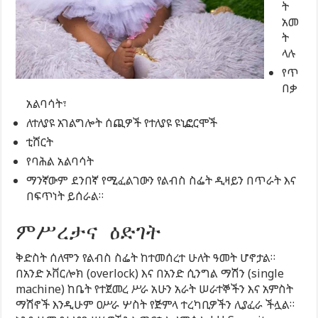
ት
አመ
ት
ላሉ
የጥ
በቃ
አልባሳት፣
ለተለያዩ አገልግሎት ሰጪዎች የተለያዩ ዩኒፎርሞች
ቲሸርት
የባሕል አልባሳት
ማንኛውም ደንበኛ የሚፈልገውን የልብስ ስፌት ዲዛይን በጥራት እና
በፍጥነት ይሰራል።
ምሥረታና ዕድገት
ቅድስት ሰለሞን የልብስ ስፌት ከተመሰረተ ሁለት ዓመት ሆኖታል።
በአንድ ኦቨርሎክ (overlock) እና በአንድ ሲንግል ማሽን (single
machine) ከቤት የተጀመረ ሥራ አሁን አራት ሠራተኞችን እና አምስት
ማሽኖች እንዲሁም ዐሥራ ሦስት የጅምላ ተረካቢዎችን ሊያፈራ ችሏል።