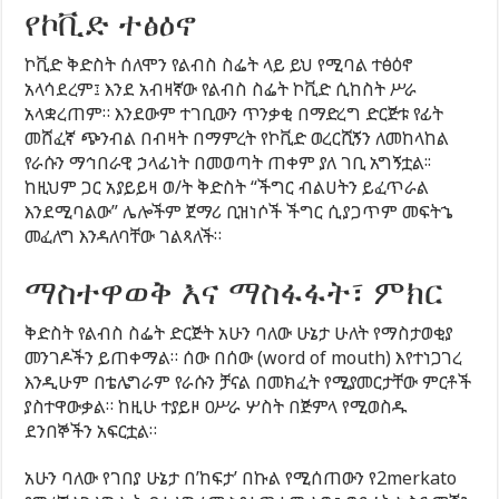
የኮቪድ ተፅዕኖ
ኮቪድ ቅድስት ሰለሞን የልብስ ስፌት ላይ ይህ የሚባል ተፅዕኖ
አላሳደረም፤ እንደ አብዛኛው የልብስ ስፌት ኮቪድ ሲከስት ሥራ
አላቋረጠም። እንደውም ተገቢውን ጥንቃቂ በማድረግ ድርጅቱ የፊት
መሸፈኛ ጭንብል በብዛት በማምረት የኮቪድ ወረርሺኝን ለመከላከል
የራሱን ማኅበራዊ ኃላፊነት በመወጣት ጠቀም ያለ ገቢ አግኝቷል፡፡
ከዚህም ጋር አያይይዛ ወ/ት ቅድስት “ችግር ብልሀትን ይፈጥራል
እንደሚባልው” ሌሎችም ጀማሪ ቢዝነሶች ችግር ሲያጋጥም መፍትኄ
መፈለግ እንዳለባቸው ገልጻለች።
ማስተዋወቅ እና ማስፋፋት፣ ምክር
ቅድስት የልብስ ስፌት ድርጅት አሁን ባለው ሁኔታ ሁለት የማስታወቂያ
መንገዶችን ይጠቀማል። ሰው በሰው (word of mouth) እየተነጋገረ
እንዲሁም በቴሌግራም የራሱን ቻናል በመክፈት የሚያመርታቸው ምርቶች
ያስተዋውቃል። ከዚሁ ተያይዞ ዐሥራ ሦስት በጅምላ የሚወስዱ
ደንበኞችን አፍርቷል።
አሁን ባለው የገበያ ሁኔታ በ’ከፍታ’ በኩል የሚሰጠውን የ2merkato