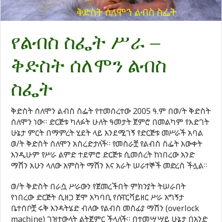
የልብስ ስፌት ሥራ –
ቅድስት ሰለሞን ልብስ
ስፌት
ቅድስት ሰለሞን ልብስ ስፌት የተመሰረተው 2005 ዓ.ም በወ/ት ቅድስት
ሰለሞን ነው። ድርጅቱ ካለፉት ሁለት ዓመታት ጀምሮ በመልካም የእድገት
ሁኔታ ምርት በማምረት ሂደት ላይ እንደሚገኝ የድርጅቱ መሥራች አባል
ወ/ት ቅድስት ሰለሞን አስረድታለች። የመስራቿ የልብስ ስፌት እውቀት
እንዲሁም የሥራ ልምድ ተደምሮ ድርጅቱ ሲመሰረት ከነበረው አንድ
ማሽን አሁን ላለው አምስት ማሽን እና አራት ሠራተኞች መድረስ ችሏል።
ወ/ት ቅድስት በራሷ ሥራውን የጀመረችበት ምክንያት ትሠራበት
የነበረው ድርጅት ሲዘጋ ጀሞ አካባቢ የሱፐርቫይዘር ሥራ አግኝታ
ቤተሰቦቿ ሩቅ እንዳትሄድ ብለው የልብስ መስፊያ ማሽን (overlock
machine) ገዝተውላት ልትጀምር ችላለች። በተመሣሣይ ሁኔታ በአንድ