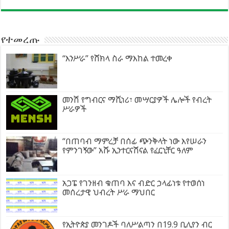
የተመረጡ
“እንሥራ” የሸክላ ስራ ማእከል ተመረቀ
መንሽ የግብርና ማሺነሪ፣ መሣርያዎች ሌሎች የብረት
ሥራዎች
“በጠባብ ማምረቻ በሰፊ ጭንቅላት ነው እየሠራን
የምንገኝው” አሹ ኢንተርናሽናል የፈርኒቸር ዓለም
አጋፔ የገንዘብ ቁጠባ እና ብድር ኃላፊነቱ የተወሰነ
መሰረታዊ ህብረት ሥራ ማህበር
የኢትዮጵያ መንገዶች ባለሥልጣን በ19.9 ቢሊየን ብር