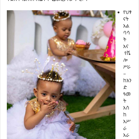
የህፃ
ናት
አል
ባሳ
ት
አና
የቬ
ሎ
ሥራ
–
ከአን
ድ
ዓመ
ት
እስ
ከ
አሥ
ራ
አራ