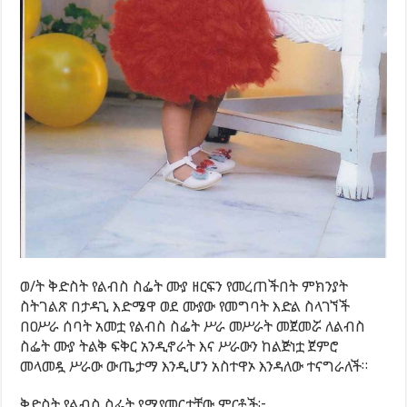
ወ/ት ቅድስት የልብስ ስፌት ሙያ ዘርፍን የመረጠችበት ምክንያት
ስትገልጽ በታዳጊ እድሜዋ ወደ ሙያው የመግባት እድል ስላገኘች
በዐሥራ ሰባት አመቷ የልብስ ስፌት ሥራ መሥራት መጀመሯ ለልብስ
ስፌት ሙያ ትልቅ ፍቅር አንዲኖራት እና ሥራውን ከልጅነቷ ጀምሮ
መላመዷ ሥራው ውጤታማ እንዲሆን አስተዋኦ እንዳለው ተናግራለች።
ቅድስት የልብስ ስፌት የሚያመርታቸው ምርቶች፦