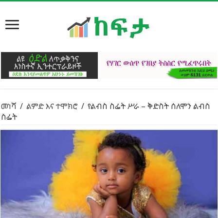
መነሻ
/
ልምድ እና ተሞክሮ
/
የልብስ ስፌት ሥራ – ቅድስት ሰለሞን ልብስ
ስፌት