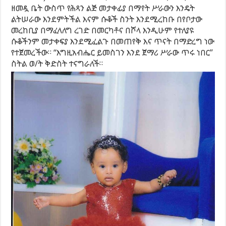
ዘመዷ ቤት ውስጥ የሕጻን ልጅ መታቀፊያ በማየት ሥራውን እንዴት
ልትሠራው እንደምትችል እናም ሱቆች ስንት እንደሚረከቡ በየቦታው
መረከቢያ በማፈላለግ ረገድ በመርካቶና በሾላ እንዲሁም የተለያዩ
ሱቆችንም መታቀፍያ እንደሚፈልጉ በመጠየቅ እና ጥናት በማድረግ ነው
የተጀመረችው። “እግዚአብሔር ይመስገን እንደ ጀማሪ ሥራው ጥሩ ነበር”
ስትል ወ/ት ቅድስት ተናግራለች።