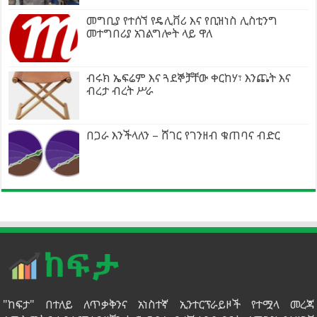
መግቢያ የተሰኘ የዴሊቨሪ እና የቢዝነስ ሊስቲንግ
መተግበሪያ አገልግሎት ላይ ዋለ
ብሩክ ኤፍሬም እና ጓደኞቻቸው ቀርከሃ፣ እንጨት እና
ብረታ ብረት ሥራ
በጋራ እንችላለን – ሸገር የገንዘብ ቁጠባና ብድር
"ከፍታ" በተለይ ለጥቃቅንና አነስተኛ ኢንተርፕራይዞች የተሟላ መረጃ