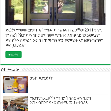
ድርጅቱ የተመሠረተው በአቶ ዮሴፍ ንጉሤ እና በጓደኛቸው 2011 ዓ.ም.
የኅብረት ሽርክና ማኅበር ሆኖ ነው። ማኅበሩ አጠቃላይ የአልሙኒየም
ሥራዎችን በጥራት እና በተጠጣጣኝ ዋጋ የማምረት እና የመገጣጠም
ሥራ ይሠራል።
ተጨማሪ
የተመረጡ
ታሪክ ዲተርጀንት
የኢንተርፕራይዞችን የገበያ ትስስር ለማሳደግ
ኤግዚብሽንና ባዛር ጠቃሚ መሆኑ ተገለጸ