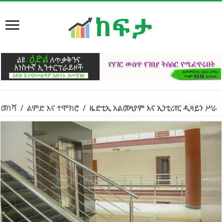
መነሻ
/
ልምድ እና ተሞክሮ
/
ዜድቲኢ አልሙኒየም እና ኢንቲሪየር ዲዛይን ሥራ