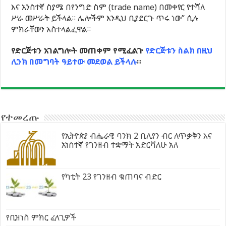
እና አንስተኛ ስያሜ በየንግድ ስም (trade name) በመቀየር የተሻለ
ሥራ መሥራት ይችላል። ሌሎችም እንዲህ ቢያደርጉ ጥሩ ነው” ሲሉ
ምክራቸውን አስተላልፈዋል።
የድርጅቱን አገልግሎት መጠቀም የሚፈልጉ
የድርጅቱን ስልክ በዚህ
ሊንክ በመግባት ዓይተው መደወል ይችላሉ
።
የተመረጡ
የኢትዮጵያ ብሔራዊ ባንክ 2 ቢሊየን ብር ለጥቃቅን እና
አነስተኛ የገንዘብ ተቋማት አድርሻለሁ አለ
የካቲት 23 የገንዘብ ቁጠባና ብድር
የቢዝነስ ምክር ፈላጊዎች