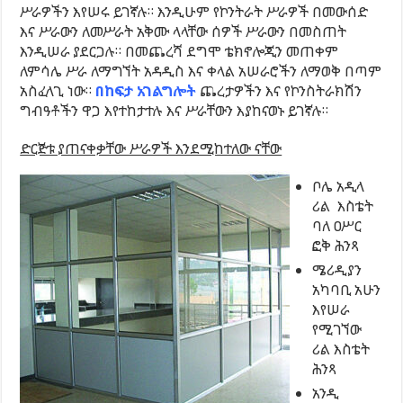
ሥራዎችን እየሠሩ ይገኛሉ። እንዲሁም የኮንትራት ሥራዎች በመውሰድ
እና ሥራውን ለመሥራት አቅሙ ላላቸው ሰዎች ሥራውን በመስጠት
እንዲሠራ ያደርጋሉ። በመጨረሻ ደግሞ ቴክኖሎጂን መጠቀም
ለምሳሌ ሥራ ለማግኘት አዳዲስ እና ቀላል አሠራሮችን ለማወቅ በጣም
አስፈላጊ ነው።
በከፍታ አገልግሎት
ጨረታዎችን እና የኮንስትራክሽን
ግብዓቶችን ዋጋ እየተከታተሉ እና ሥራቸውን እያከናወኑ ይገኛሉ።
ድርጅቱ ያጠናቀቃቸው ሥራዎች እንደሚከተለው ናቸው
ቦሌ አዲላ
ሪል እስቴት
ባለ ዐሥር
ፎቅ ሕንጻ
ሜሪዲያን
አካባቢ አሁን
እየሠራ
የሚገኘው
ሪል እስቴት
ሕንጻ
አንዲ