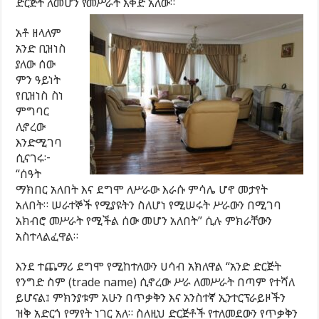
ድርጅት ለመሆን የመሥራት እቅድ አለው።
አቶ ዘላለም
አንድ ቢዝነስ
ያለው ሰው
ምን ዓይነት
የቢዝነስ ስነ
ምግባር
ሊኖረው
እንድሚገባ
ሲናገሩ፦
“ሰዓት
ማክበር አለበት እና ደግሞ ለሥራው እራሱ ምሳሌ ሆኖ መታየት
አለበት። ሠራተኞች የሚያዩትን ስለሆነ የሚሠሩት ሥራውን በሚገባ
አክብሮ መሥራት የሚችል ሰው መሆን አለበት” ሲሉ ምክራቸውን
አስተላልፈዋል።
እንደ ተጨማሪ ደግሞ የሚከተለውን ሀሳብ አክለዋል “አንድ ድርጅት
የንግድ ስም (trade name) ሲኖረው ሥራ ለመሥራት በጣም የተሻለ
ይሆናል፤ ምክንያቱም አሁን በጥቃቅን እና አንስተኛ ኢንተርፕራይዞችን
ዝቅ አድርጎ የማየት ነገር አለ። ስለዚህ ድርጅቶች የተለመደውን የጥቃቅን