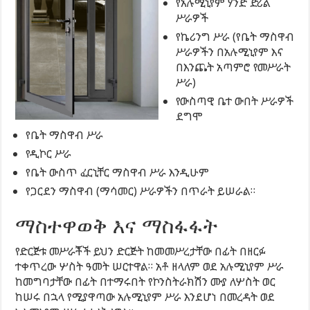
የአሉሚኒየም ሃንድ ድሪል
ሥራዎች
የኬሪንግ ሥራ (የቤት ማስዋብ
ሥራዎችን በአሉሚኒየም እና
በእንጨት አጣምሮ የመሥራት
ሥራ)
የውስጣዊ ቤተ ውበት ሥራዎች
ደግሞ
የቤት ማስዋብ ሥራ
የዲኮር ሥራ
የቤት ውስጥ ፈርኒቸር ማስዋብ ሥራ እንዲሁም
የጋርደን ማስዋብ (ማሳመር) ሥራዎችን በጥራት ይሠራል።
ማስተዋወቅ እና ማስፋፋት
የድርጅቱ መሥራቾች ይህን ድርጅት ከመመሥረታቸው በፊት በዘርፉ
ተቀጥረው ሦስት ዓመት ሠርተዋል። አቶ ዘላለም ወደ አሉሚኒየም ሥራ
ከመግባታቸው በፊት በተማሩበት የኮንስትራክሽን ሙያ ለሦስት ወር
ከሠሩ በኋላ የሚያዋጣው አሉሚኒየም ሥራ እንደሆነ በመረዳት ወደ