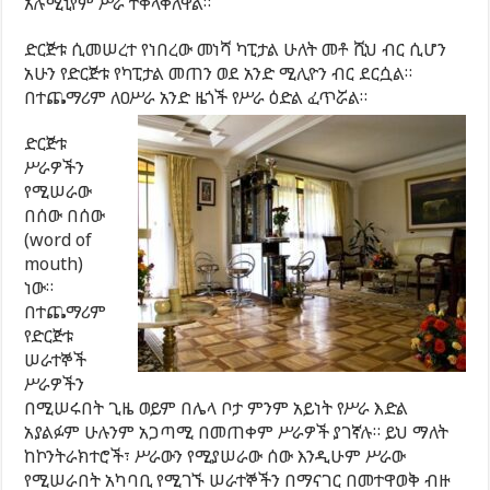
አሉሚኒየም ሥራ ተቀላቅለዋል።
ድርጅቱ ሲመሠረተ የነበረው መነሻ ካፒታል ሁለት መቶ ሺህ ብር ሲሆን
አሁን የድርጅቱ የካፒታል መጠን ወደ አንድ ሚሊዮን ብር ደርሷል።
በተጨማሪም ለዐሥራ አንድ ዜጎች የሥራ ዕድል ፈጥሯል።
ድርጅቱ
ሥራዎችን
የሚሠራው
በሰው በሰው
(word of
mouth)
ነው።
በተጨማሪም
የድርጅቱ
ሠራተኞች
ሥራዎችን
በሚሠሩበት ጊዜ ወይም በሌላ ቦታ ምንም አይነት የሥራ እድል
አያልፉም ሁሉንም አጋጣሚ በመጠቀም ሥራዎች ያገኛሉ። ይህ ማለት
ከኮንትራክተሮች፣ ሥራውን የሚያሠራው ሰው እንዲሁም ሥራው
የሚሠራበት አካባቢ የሚገኙ ሠራተኞችን በማናገር በመተዋወቅ ብዙ