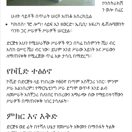
ኮንስትራክሽ
ን ወሎ ሰፈር
ሁለት ሳይቶች በጥራት ሠርቶ አጠቆ አስረክቧል
ካክሰስ፣ ፕሮ ሎግ፣ ላይፍ ኢን ዘወርድ፣ ኤቢቢ፣ አፍሪካ ዴቭሎፕመንት
ባንክ ጋር ሥራዎች ሥራዎች ሠርቷል።
ድርጅቱ አሁን የሚሠራቸው ሥራዎች ዋጋ በካሬ ከስምንት ሺህ ብር
እስከ ዐሥር ሺህ ብር ነው። ይህም አንደ ሥራው አይነት እና ሥራውን
ለማጠናቀቅ የሚፈጀው ጥሬ እቃ ታሳቢ በማድረግ።
የኮቪድ ተፅዕኖ
ኮቪድ በድርጅቱ ላይ የነበረው ተፅዕኖ በጣም አስቸጋሪ ነበር። ምንም
ሥራ አልነበረም፤ የማርኬቲንግ ሥራ ደግሞ ወጥቶ አንደ ልብ
ለመሥራት አስቸጋሪ ስለነበር የነበረውን አማራጭ ሰው የማይበዛባቸውን
ሥራዎች በማጠናቀቅ ነበር ያሳለፉት።
ምክር እና እቅድ
ድርጅቱ ወደ ፊት በተሻለ ሁኔታ የመሥራት አቅሙን በማስፋት ትልቅ