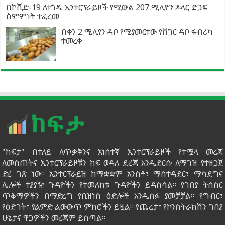
በኮቪድ-19 ለተጎዱ ኢንተርፕራይዞች የሚውል 207 ሚሊዮን ዶላር ድጋፍ
ስምምነት ተፈረመ
በቀን 2 ሚሊየን ዳቦ የሚያመርተው የሸገር ዳቦ ፋብሪካ
ተመረቀ
"ከፍታ" በተለይ ለጥቃቅንና አነስተኛ ኢንተርፕራይዞች የተሟላ መረጃ
ለመስጠትና ኢንተርፕራይዞቹን ከፍ ወዳለ ደረጃ እንዲደርሱ ለማገዝ የተዘጋጀ
ድረ ገጽ ነው። ኢንተርፕራይዝ ከማቋቋም አንስቶ፣ ማስተዳደር፣ ማሳደግና
ሌሎች ተያያዥ ጉዳዮችን የተመለከቱ ጉዳዮችን ይዳስሳል። የገበያ ትስስር
ጥቆማዎችን በማድረግ የቢዝነስ ዕድሎች እንዲሰፉ ያመቻቻል። የግብር፣
የዕድገት፣ የልምድ ልውውጥ ምክሮችን ይዟል። የጨረታ፣ የኮንስትራክሽን ገበያ
ሁኔታና ዋጋዎችን መረጃም ይሰጣል።