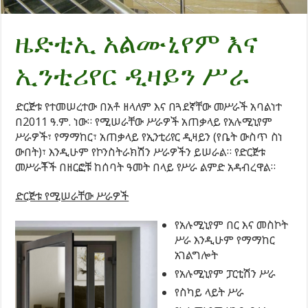
ዜድቲኢ አልሙኒየም እና
ኢንቲሪየር ዲዛይን ሥራ
ድርጅቱ የተመሠረተው በአቶ ዘላለም እና በጓደኛቸው መሥራች አባልነተ
በ2011 ዓ.ም. ነው። የሚሠራቸው ሥራዎች አጠቃላይ የአሉሚኒየም
ሥራዎች፣ የማማከር፣ አጠቃላይ የኢንቲሪየር ዲዛይን (የቤት ውስጥ ስነ
ውበት)፣ እንዲሁም የኮንስትራክሽን ሥራዎችን ይሠራል። የድርጅቱ
መሥራቾች በዘርፎቹ ከሰባት ዓመት በላይ የሥራ ልምድ አዳብረዋል።
ድርጅቱ የሚሠራቸው ሥራዎች
የአሉሚኒየም በር እና መስኮት
ሥራ እንዲሁም የማማከር
አገልግሎት
የአሉሚኒየም ፓርቲሽን ሥራ
የስካይ ላይት ሥራ