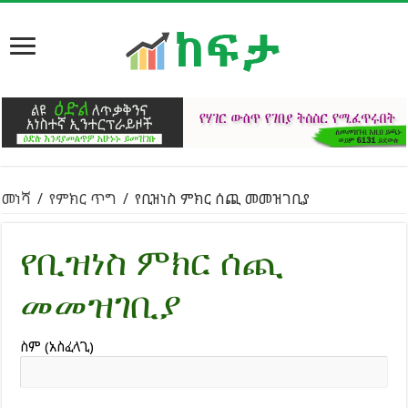
መነሻ
/
የምክር ጥግ
/
የቢዝነስ ምክር ሰጪ መመዝገቢያ
የቢዝነስ ምክር ሰጪ
መመዝገቢያ
ስም (አስፈላጊ)