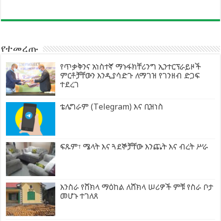
የተመረጡ
የጥቃቅንና አነስተኛ ማኑፋክቸሪንግ ኢንተርፕራይዞች
ምርቶቻቸውን እንዲያሳድጉ ለማገዝ የገንዘብ ድጋፍ
ተደረገ
ቴሌግራም (Telegram) እና ቢዝነስ
ፍጹም፣ ሜላት እና ጓደኞቻቸው እንጨት እና ብረት ሥራ
እንስራ የሸክላ ማዕከል ለሸክላ ሠሪዎች ምቹ የስራ ቦታ
መሆኑ ተገለጸ