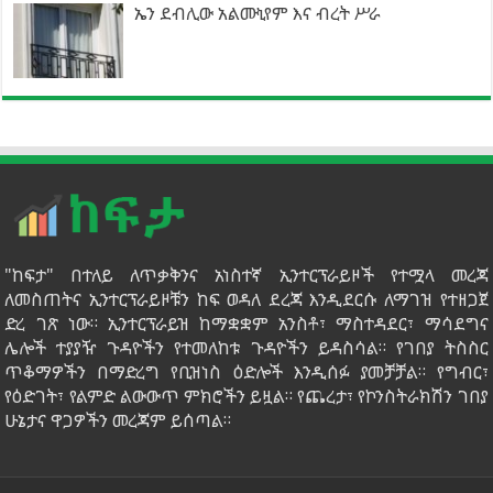
ኤን ደብሊው አልሙኒየም እና ብረት ሥራ
"ከፍታ" በተለይ ለጥቃቅንና አነስተኛ ኢንተርፕራይዞች የተሟላ መረጃ
ለመስጠትና ኢንተርፕራይዞቹን ከፍ ወዳለ ደረጃ እንዲደርሱ ለማገዝ የተዘጋጀ
ድረ ገጽ ነው። ኢንተርፕራይዝ ከማቋቋም አንስቶ፣ ማስተዳደር፣ ማሳደግና
ሌሎች ተያያዥ ጉዳዮችን የተመለከቱ ጉዳዮችን ይዳስሳል። የገበያ ትስስር
ጥቆማዎችን በማድረግ የቢዝነስ ዕድሎች እንዲሰፉ ያመቻቻል። የግብር፣
የዕድገት፣ የልምድ ልውውጥ ምክሮችን ይዟል። የጨረታ፣ የኮንስትራክሽን ገበያ
ሁኔታና ዋጋዎችን መረጃም ይሰጣል።