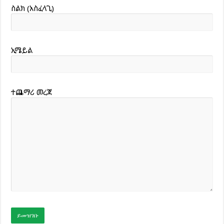
ስልክ (አስፈላጊ)
ኢሜይል
ተጨማሪ መረጃ