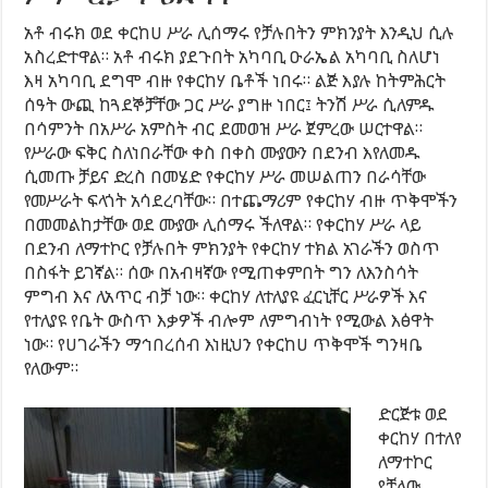
አቶ ብሩክ ወደ ቀርከሀ ሥራ ሊሰማሩ የቻሉበትን ምክንያት እንዲህ ሲሉ
አስረድተዋል። አቶ ብሩክ ያደጉበት አካባቢ ዑራኤል አካባቢ ስለሆነ
እዛ አካባቢ ደግሞ ብዙ የቀርከሃ ቤቶች ነበሩ። ልጅ እያሉ ከትምሕርት
ሰዓት ውጪ ከጓደኞቻቸው ጋር ሥራ ያግዙ ነበር፤ ትንሽ ሥራ ሲለምዱ
በሳምንት በአሥራ አምስት ብር ደመወዝ ሥራ ጀምረው ሠርተዋል።
የሥራው ፍቅር ስለነበራቸው ቀስ በቀስ ሙያውን በደንብ እየለመዱ
ሲመጡ ቻይና ድረስ በመሄድ የቀርከሃ ሥራ መሠልጠን በራሳቸው
የመሥራት ፍላጎት አሳደረባቸው። በተጨማሪም የቀርከሃ ብዙ ጥቅሞችን
በመመልከታቸው ወደ ሙያው ሊሰማሩ ችለዋል። የቀርከሃ ሥራ ላይ
በደንብ ለማተኮር የቻሉበት ምክንያት የቀርከሃ ተክል አገራችን ወስጥ
በስፋት ይገኛል። ሰው በአብዛኛው የሚጠቀምበት ግን ለእንስሳት
ምግብ እና ለአጥር ብቻ ነው። ቀርከሃ ለተለያዩ ፈርኒቸር ሥራዎች እና
የተለያዩ የቤት ውስጥ እቃዎች ብሎም ለምግብነት የሚውል እፅዋት
ነው። የሀገራችን ማኅበረሰብ እነዚህን የቀርከሀ ጥቅሞች ግንዛቤ
የለውም።
ድርጅቱ ወደ
ቀርከሃ በተለየ
ለማተኮር
የቻለው