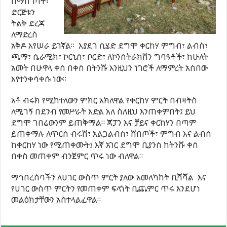
በማስገባት፣
ድርጅቱን
ትልቅ ደረጃ
ለማድረስ
አቅዶ እየሠራ ይገኛል። እያደገ ሲሄድ ደግሞ ቀርከሃ ምግብ፣ ልብስ፣
ጫማ፣ ሴራሚክ፣ ኮርኒስ፣ ቦርድ፣ ለኮንስትራክሽን ግባዓቶች፣ ከሁለት
አመት በሁዋላ ቀስ በቀስ በትንሹ እንዚህን ነገሮች ለማምረት አስበው
እየተንቀሳቀሱ ነው።
አቶ ብሩክ የሚከተለውን ምክር አክለዋል የቀርከሃ ምርት በብዛትስ
ለሚገኝ በደንብ የመሥራት እድል አለ ስለዚህ እንጠቀምበት፤ ይህ
ደግሞ ገበሬውንም ይጠቅማል። ጃፓን እና ቻይና ቀርከሃን በጣም
ይጠቀማሉ ለጥርስ ብሩሽ፣ አልጋልብስ፣ ሸበጦች፣ ምግብ እና ልብስ
ከቀርከሃ ነው የሚጠቀሙት፤ እኛ አገር ደግሞ ቢያንስ ከትንሹ ቀስ
በቀስ መጠቀም ብንጀምር ጥሩ ነው ብለዋል።
ማኅበረሰባችን ለሀገር ውስጥ ምርት ያለው አመለካከት ቢሻሻል እና
የሀገር ውስጥ ምርትን የመጠቀም ፍላጎት ቢጨምር ጥሩ እንደሆነ
መልዕክታቸውን አስተላልፈዋል።