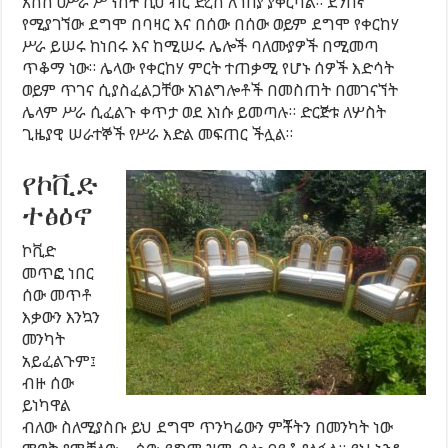
እስከ ዐሥራ ሥፕስት ሺህ ብር ድረስ ለገበያ ያቀርባል። ደንበኛ
የሚያገኘው ደግሞ በባዛር እና በሰው በሰው ወይም ደግሞ የቀርከሃ
ሥራ ይሠሩ ከነበሩ እና ከሚሠሩ ሌሎች ባለሙያዎች በሚመጣ
ጥቆማ ነው። ሌላው የቀርከሃ ምርት ተጠቃሚ የሆኑ ሰዎች እድሳት
ወይም ጥገና ሲያስፈልጋቸው አገልግሎቶች በመስጠት በመገናኘት
ሌላም ሥራ ሲፈልጉ ቀጥታ ወደ እነሱ ይመጣሉ። ድርጅቱ ለሦስት
ጊዜያዊ ሠራተኞች የሥራ እድል መፍጠር ችሏል።
የኮቪድ
ተፅዕኖ
ኮቪድ
መጥፎ ነበር
ሰው መጥቶ
እቃውን እንኳን
መንካት
አይፈልጉም፤
ብዙ ሰው
ይነካዋል
ብለው ስለሚያስቡ ይህ ደግሞ ጥንካሬውን ምቾትን በመንካት ነው