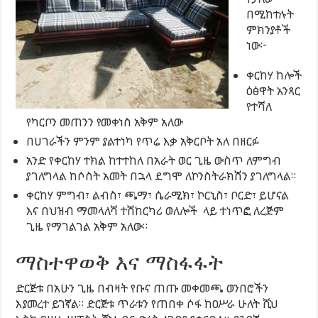
በሚከተሉት
ምክንያቶች
ነው፦
ቀርከሃ ከሎች
ዕፅዋት አንጻር
የተሻለ
የካርቦን መጠንን የመቀነስ አቅም አለው
በሀገራችን ምንም ያልተነካ የጥሬ እቃ አቅርቦት አለ በዘርፉ
አንድ የቀርከሃ ተክል ከተተከለ በአራት ወር ጊዜ ውስጥ ለምግብ
ያገለግላል ከሶስት አመት በኋላ ደግሞ ለኮንስትራክሽን ያገለግላል።
ቀርከሃ ምግብ፣ ልብስ፣ ጫማ፣ ሴራሚክ፣ ኮርኒስ፣ ቦርድ፣ ይሆናል
እና በህዝብ ማመላለሻ ተሽከርካሪ ወለሎች ላይ ተነጥፎ ለረጅም
ጊዜ የማገልገል አቅም አለው።
ማስተዋወቅ እና ማስፋፋት
ድርጅቱ በአሁን ጊዜ በብዛት የቡና ጠጡ መቀመጫ ወንበሮችን
እያመረተ ይገኛል። ድርጅቱ ጥራቱን የጠበቀ ሶፋ ከዐሥራ ሁለት ሺህ