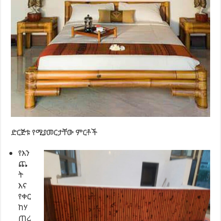
ድርጅቱ የሚያመርታቸው ምርቶች
የእን
ጨ
ት
እና
የቀር
ከሃ
ጠረ