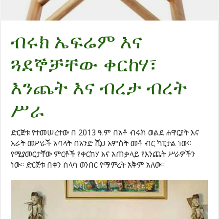
ብሩክ ኤፍሬም እና
ጓደኞቻቸው ቀርከሃ፣
እንጨት እና ብረታ ብረት
ሥራ
ድርጅቱ የተመሠረተው በ 2013 ዓ.ም በአቶ ብሩክ ወልደ ሐዋርያት እና
አራት መሥራች አባላት በአንድ ሺህ አምስት መቶ ብር ካፒታል ነው።
የሚያመርታቸው ምርቶች የቀርከሃ እና አጠቃላይ የእንጨት ሥራዎችን
ነው። ድርጅቱ በቀን ሰላሳ ወንበር የማምረት አቅም አለው።