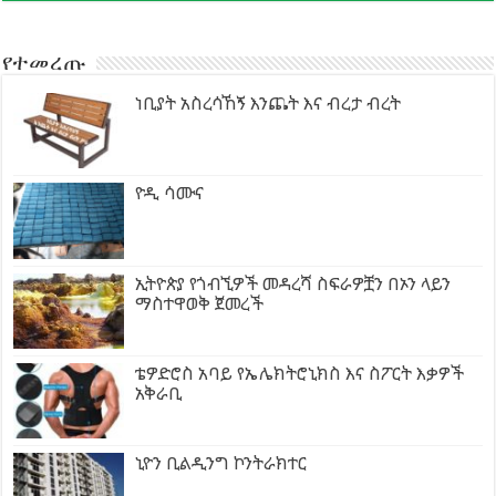
የተመረጡ
ነቢያት አስረሳኸኝ እንጨት እና ብረታ ብረት
ዮዲ ሳሙና
ኢትዮጵያ የጎብኚዎች መዳረሻ ስፍራዎቿን በኦን ላይን
ማስተዋወቅ ጀመረች
ቴዎድሮስ አባይ የኤሌክትሮኒክስ እና ስፖርት እቃዎች
አቅራቢ
ኒዮን ቢልዲንግ ኮንትራክተር