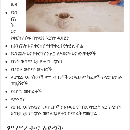
ጴዛ
የእን
ጨ
ት
እና
የቀርከሃ ሶፋ በተለያየ ዓይነት ዲዛይን
ከእንጨት እና ቀርከሃ የተዋቀረ ኮንትሮል ብፌ
የእንጨት እና የቀርከሃ አልጋ ለሕጻናት እና ለአዋቂዎች
የቤት ውስጥ እቃዎች ከቀርከሀ
የሆቴል ውስጥ ወንበሮች
ለሆቴል እና ለትንንሽ ምግብ ቤቶች እንዲሁም ካፌዎች የሚያገለግሉ
ፓርቲሽኖች
የራስጌ መብራቶች
ማማሰያ
የፀጉር እና የተለያዩ ጌጣጌጦችን እንዲሁም በኢንተርኔት ላይ የሚገኙ
አጠቃላይ የቀርከሃ መገልገያዎችን በጥራት ያመርታል
ምሥረታና ዕድገት