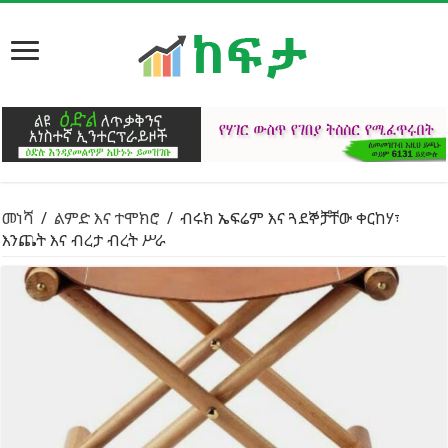
መነሻ
/
ልምድ እና ተሞክሮ
/
ብሩክ ኤፍሬም እና ጓደኞቻቸው ቀርከሃ፣
እንጨት እና ብረታ ብረት ሥራ