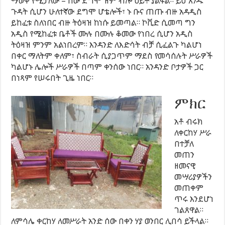
ማወቅ የሚቻለው – ሰው ደግሞ ዝም ብሎ ዐይቶ ያልፋል። ይህ አንዱ
ጉዳት ሲሆን ሁለተኛው ደግሞ ሆቴሎች፣ ኑ ቡና ጠጡ ብዙ አዳዲስ
ይከፈቱ ስለነበር ብዙ ትዕዛዝ ከነሱ ይመጣል። ኮቪድ ሲመጣ ግን
አዲስ የሚከፈቱ ቤቶች ሙሉ በሙሉ ቆመው የነበረ ሲሆን አዲስ
ትዕዛዝ ምንም አልነበረም። እንዳንድ ለእድሳት ብቻ ሲፈልጉ ካልሆነ
በቀር ማለትም ቀለም፣ ስብራት ሲያጋጥም ማደስ የመሳሰሉት ሥራዎች
ካልሆኑ ሌሎች ሥራዎች በጣም ቀንሰው ነበር። አንዳንድ ቦታዎች ጋር
በነጻም የሠሩበት ጊዜ ነበር።
ምክር
አቶ ብሩክ
ለቀርከሃ ሥራ
በተቻለ
መጠን
ዘመናዊ
መሣሪያዎችን
መጠቀም
ጥሩ እንደሆነ
ገልጸዋል።
ለምሳሌ ቀርከሃ ለመሥራት አንድ ሰው በቀን ሃያ ወንበር ሊበሳ ይችላል።