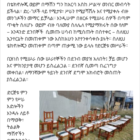
በቴክኖሎጂ ወይም በማሽን ግን ከአርባ እስከ ሥልሣ ወንበር መብሳት
ይችላል። ድረ-ገጾች ላይ የሚታዩ፣ ሥራን የሚያሻሽሉ እና የሚያቀሉ ብዙ
መንገዶችን መማር ይቻላል። እንዲሁም በዘርፉ የሚሠሩ ሰዎች በጣም
ጥቂት ስለሆኑ ወይም ብዙ ባለሙያ ስለሌለ የሚያማክሩት ሰው የለም
– አንዳንድ ደንበኞች ሲመጡ ሀሳብ ከሚሰጡት በስተቀር – ስለዚህ
ኢንተርኔት በመጠቀም ነው እስከአሁን እየተንቀሳቀሱ ያሉት። ስለዚህ
ቴክኖሎጂን መጠቀም በጣም ጠቃሚ ነው ይላሉ የድርጅቱ መሥራች።
ቢዝነስ የሚሠራ ሰው ሠራተኞችን በደንብ መያዝ አለበት፤ ቻይ መሆን
እና ምክንያታዊ መሆን ይስፈልጋል ። ደንበኛ ሲመጣ በፈገግታ
መቀበል፣ ለማንኛውም ዓይነት ደንበኛ ደግሞ አክብሮት መስጠት
ያስፈልጋል።
ድርጅቱ ምን
ምን የሥራ
እድሎችን
እንዳሉ ለይቶ
በማወቅ፣
ትልልቅ
ማሽኖችን