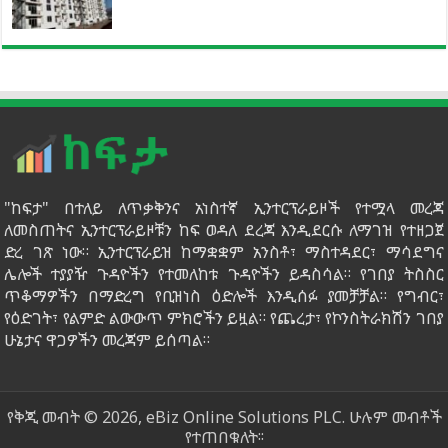
"ከፍታ" በተለይ ለጥቃቅንና አነስተኛ ኢንተርፕራይዞች የተሟላ መረጃ
ለመስጠትና ኢንተርፕራይዞቹን ከፍ ወዳለ ደረጃ እንዲደርሱ ለማገዝ የተዘጋጀ
ድረ ገጽ ነው። ኢንተርፕራይዝ ከማቋቋም አንስቶ፣ ማስተዳደር፣ ማሳደግና
ሌሎች ተያያዥ ጉዳዮችን የተመለከቱ ጉዳዮችን ይዳስሳል። የገበያ ትስስር
ጥቆማዎችን በማድረግ የቢዝነስ ዕድሎች እንዲሰፉ ያመቻቻል። የግብር፣
የዕድገት፣ የልምድ ልውውጥ ምክሮችን ይዟል። የጨረታ፣ የኮንስትራክሽን ገበያ
ሁኔታና ዋጋዎችን መረጃም ይሰጣል።
የቅጂ መብት © 2026, eBiz Online Solutions PLC. ሁሉም መብቶች
የተጠበቁለት፡፡