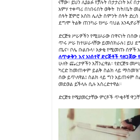
ናቸው። ይህን ሊያልፉ የቻሉት በታታሪነት እና በታ
አምሃ ተቀጣሪ በነበሩበት ወቅት ከት/ቤት መ
ሰዓት ጀምሮ እስከ ሌሊት ስምንት ሰዓት ድረስ 
ደግሞ ትልቅ ጠንካራ የሥራ ባህል እንዲኖራቸ
ድርጅቱ ሥራዎችን የሚሠራው በዋናነት በሰው 
ጥሩ ሥራ ከተሠራላቸው ይመሰክራሉ፤ ይህ ደ
ጤና፣ ቦሌ ቡልቡላ፣ አቃቂ የሚመጡ ሰዎች 
ለጥቃቅን እና አነሰተኛ ድርጅቶች ባዘጋጀው 
ሁለት ጨረታዎችን አሸንፈዋል። የድርጅቱ መሥ
ካርድ ከመጠቀም ይልቅ ስልክ ላይ ማስመዝገ
ሰው ይጥለዋል፤ ስልክ ላይ ግን አይጠፋም ስ
መደወል ይችላሉ ሲሉ አስረድተዋል።
ድርጅቱ የሚያመርታቸው ምርቶች ጥቂቶቹ ዋጋቸ