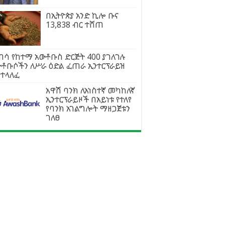
በኢትዮጵያ አንድ ኪሎ ቡና
13,838 ብር ተሸጠ
በሳ የከተማ አውቶቡስ ድርጅት 400 ያገለገሉ
ውቶቡሶችን ለሥራ ዕድል ፈጠራ ኢንተርፕራይዝ
ስተላለፈ
አዋሽ ባንክ ለአነስተኛ መካከለኛ
ኢንተርፕራይዞች በአይነቱ የተለየ
የባንክ አገልግሎት ማዘጋጀቱን
ገለፀ