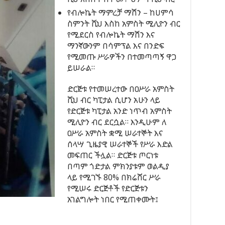
የብሎኬት ማምረቻ ማሽን – ከሀምሳ
ስምንት ሺህ እስከ አምስት ሚሊዮን ብር
የሚደርስ የብሎኬት ማሽን እና
ማንኛውንም በሳምፕል እና በንድፍ
የሚመጡ ሥራዎችን በተመጣጣኝ ዋጋ
ይሠራል።
ድርጅቱ የተመሠረተው በዐሥራ አምስት
ሺህ ብር ካፒታል ሲሆን አሁን ላይ
የድርጅቱ ካፒታል አንድ ነጥብ አምስት
ሚሊዮን ብር ደርሷል። እንዲሁም ለ
ዐሥራ አምስት ቋሚ ሠራተኞት እና
ሰላሣ ጊዜያዊ ሠራተኞች የሥራ እድል
መፍጠር ችሏል። ድርጅቱ ጦርነቱ
በጣም ጎድታል ምክንያቱም ወልዲያ
ላይ የሚገኙ 80% በክሬሸር ሥራ
የሚሠሩ ድርጅቶች የድርጅቱን
አገልግሎት ነበር የሚጠቀሙት፤