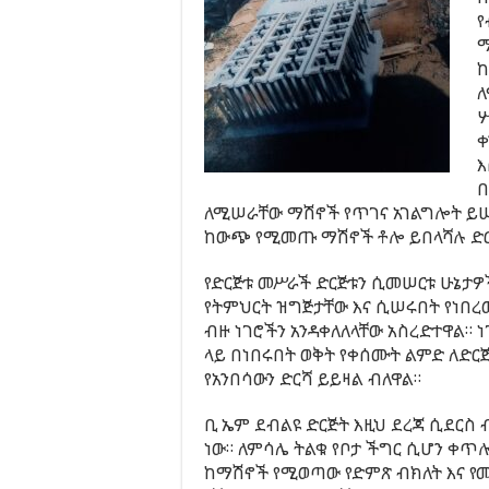
የ
ማ
ከ
ለ
ሦ
ቀ
እ
በ
ለሚሠራቸው ማሽኖች የጥገና አገልግሎት ይሠጣ
ከውጭ የሚመጡ ማሽኖች ቶሎ ይበላሻሉ ድርጅ
የድርጅቱ መሥራች ድርጅቱን ሲመሠርቱ ሁኔታ
የትምህርት ዝግጅታቸው እና ሲሠሩበት የነበረ
ብዙ ነገሮችን አንዳቀለለላቸው አስረድተዋል። ነ
ላይ በነበሩበት ወቅት የቀሰሙት ልምድ ለድር
የአንበሳውን ድርሻ ይይዛል ብለዋል።
ቢ ኤም ደብልዩ ድርጅት እዚህ ደረጃ ሲደርስ 
ነው። ለምሳሌ ትልቁ የቦታ ችግር ሲሆን ቀጥ
ከማሽኖች የሚወጣው የድምጽ ብክለት እና 