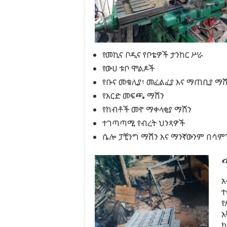
የመኪና ቦዲና የቦቴዎች ታንከር ሥራ
የውሀ ቱቦ ሞልዶች
የቡና መቁሊያ፣ መፈልፈያ እና ማጠቢያ ማ
የእርድ መፍጫ ማሽን
የከብቶች መኖ ማቀላቂያ ማሽን
ተገጣጣሚ የብረት ህንጻዎች
ሴሎ ፓቺንግ ማሽን እና ማንኛውንም በሳም
አ
ተ
የ
አ
ከ