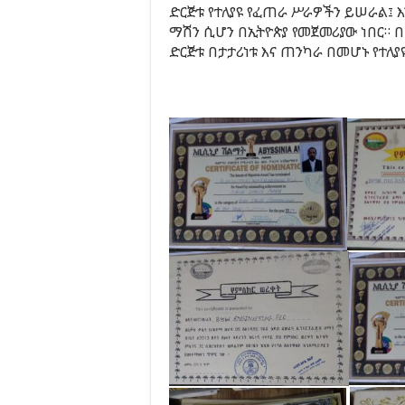
ድርጅቱ የተለያዩ የፈጠራ ሥራዎችን ይሠራል፤ 
ማሽን ሲሆን በኢትዮጵያ የመጀመሪያው ነበር። 
ድርጅቱ በታታሪነቱ እና ጠንካራ በመሆኑ የተለ