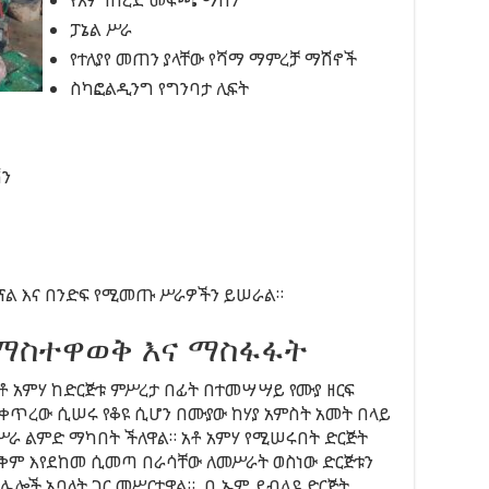
የእምነበረድ መፍጫ ማሽን
ፓኔል ሥራ
የተለያየ መጠን ያላቸው የሻማ ማምረቻ ማሽኖች
ስካፎልዲንግ የግንባታ ሊፍት
ሽን
ፕል እና በንድፍ የሚመጡ ሥራዎችን ይሠራል።
ማስተዋወቅ እና ማስፋፋት
ቶ አምሃ ከድርጅቱ ምሥረታ በፊት በተመሣሣይ የሙያ ዘርፍ
ቀጥረው ሲሠሩ የቆዩ ሲሆን በሙያው ከሃያ አምስት አመት በላይ
ሥራ ልምድ ማካበት ችለዋል። አቶ አምሃ የሚሠሩበት ድርጅት
ቅም እየደከመ ሲመጣ በራሳቸው ለመሥራት ወስነው ድርጅቱን
ሌሎች አባላት ጋር መሥርተዋል። ቢ ኤም ደብሊዩ ድርጅት