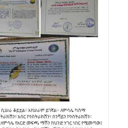
ሮ ሲሠራ ቆይቷል። እየሠራም ይገኛል፦ ለምሳሌ ካስማ
ስትራክሽን፣ አሰር ኮንስትራክሽን፣ ሰንሻይን ኮንስትራክሽን።
። ለምሳሌ የእርድ መፍጫ ማሽን ከህንድ ሃገር ነበር የሚመጣው፤