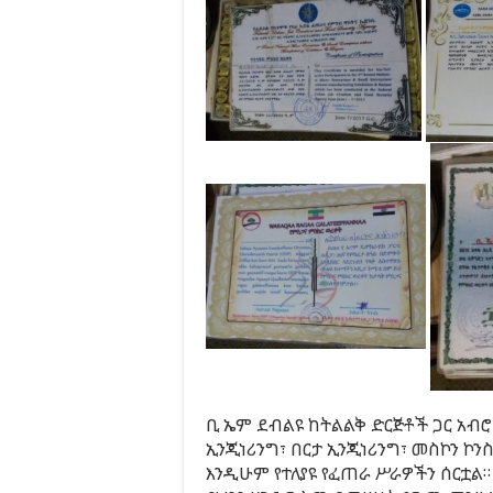
ቢ ኤም ደብልዩ ከትልልቅ ድርጅቶች ጋር አብ
ኢንጂነሪንግ፣ በርታ ኢንጂነሪንግ፣ መስኮን ኮን
እንዲሁም የተለያዩ የፈጠራ ሥራዎችን ሰርቷል