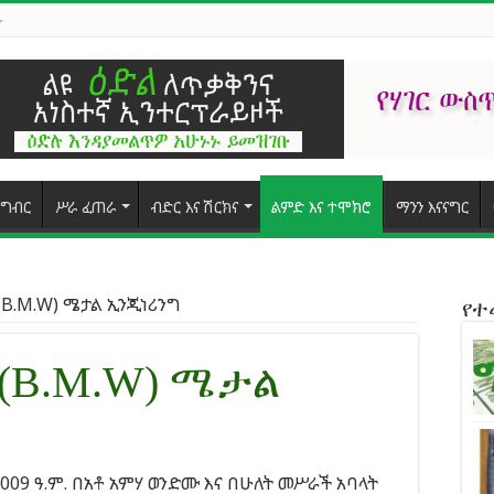
ግብር
ሥራ ፈጠራ
ብድር እና ሽርክና
ልምድ እና ተሞክሮ
ማንን እናናግር
B.M.W) ሜታል ኢንጂነሪንግ
የ
(B.M.W) ሜታል
09 ዓ.ም. በአቶ አምሃ ወንድሙ እና በሁለት መሥራች አባላት