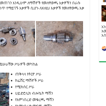
እና የመጠገን እንዲሁም ለማሽኖች የመለዋወጫ እቃዎችን በራሱ
ስጥ የማይገኙ እቃዎች ሲሆኑ ለእነዚህ እቃዎች የመለዋወጫ እቃ
አን
አ
አ
ከሚሠራቸው ሥራዎች መካከል
ጠቅላላ የቶርኖ ሥራ
ክሬሸር ማሽኖች ሥራ
የሚክሰር ሥራ
ሀይድሮሊክ ብሎኬት ማሽን
የእምነበረድ መቁረጫ ማሽን