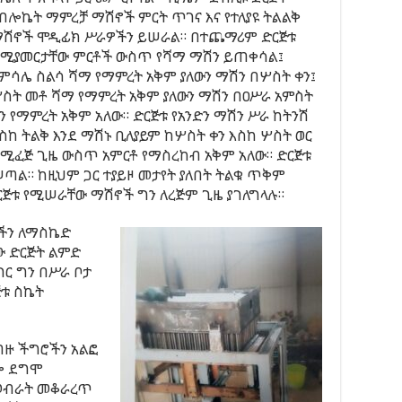
ብሎኬት ማምረቻ ማሽኖች ምርት ጥገና እና የተለያዩ ትልልቅ
ሽኖች ሞዲፊክ ሥራዎችን ይሠራል። በተጨማሪም ድርጅቱ
ሚያመርታቸው ምርቶች ውስጥ የሻማ ማሽን ይጠቀሳል፤
ምሳሌ ስልሳ ሻማ የማምረት አቅም ያለውን ማሽን በሦስት ቀን፤
ስት መቶ ሻማ የማምረት አቅም ያለውን ማሽን በዐሥራ አምስት
ን የማምረት አቅም አለው። ድርጅቱ የአንድን ማሽን ሥራ ከትንሽ
ስከ ትልቅ እንደ ማሽኑ ቢለያይም ከሦስት ቀን እስከ ሦስት ወር
ሚፈጅ ጊዜ ውስጥ አምርቶ የማስረከብ አቅም አለው። ድርጅቱ
ል። ከዚህም ጋር ተያይዞ መታየት ያለበት ትልቁ ጥቅም
ቱ የሚሠራቸው ማሽኖች ግን ለረጅም ጊዜ ያገለግላሉ።
ዎችን ለማስኬድ
ው ድርጅት ልምድ
ገር ግን በሥራ ቦታ
ጅቱ ስኬት
ብዙ ችግሮችን አልፎ
ሎ ደግሞ
የመብራት መቆራረጥ