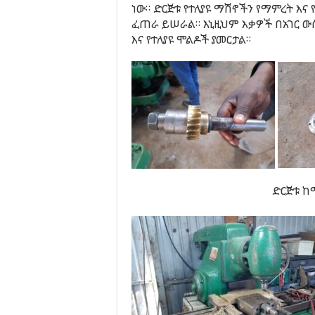
ነው። ድርጅቱ የተለያዩ ማሽኖችን የማምረት 
ፈጠራ ይሠራል። እኒዚህም እቃዎች በአገር ው
እና የተለያዩ ሞልዶች ያመርታል።
ድርጅቱ 