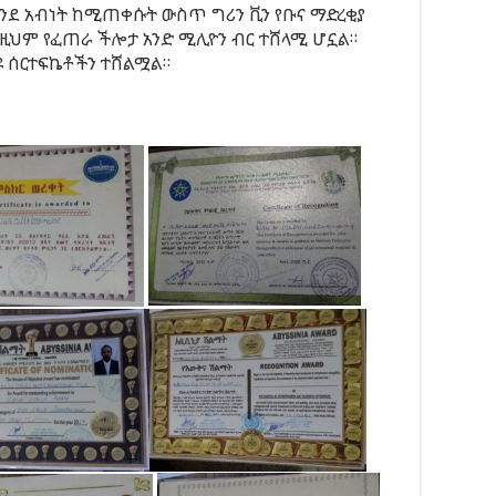
እንደ አብነት ከሚጠቀሱት ውስጥ ግሪን ቪን የቡና ማድረቂያ
በዚህም የፈጠራ ችሎታ አንድ ሚሊዮን ብር ተሸላሚ ሆኗል።
ያዩ ሰርተፍኬቶችን ተሸልሟል።