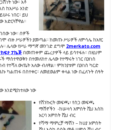
ጋሽነት ነው። አቶ
ልስ ከአሥራ አንድ
ይሠሩ ነበር። ይህ
ው አድርጓቸዋል።
በሰው ነው። ሰዎች
ግሞ ብዙ ሥራዎችን ያመጣል። ከመጡ ሥራዎች ለምሳሌ ከአየር
አሉ። ሌላው የሥራ ማግኛ መንገድ ደግሞ
2merkato.com
የከፍታ ፓኬጅ
በመጠቀም ጨረታዎች ላይ ይሳተፋሉ። በዚህም
ራች ማስተዋወቅን በተመለከተ ሌላው የተማሩት ነገር ቢዝነስ
ብ የተሻለ ውጤት አለው ብለዋል። ምክንያቱም ቢዝነስ ካርድ
ልኩ ካልጠፋ በስተቀር። ለመደወልም ቀላል ነው በፈለጉት ሰዓት
ው አንደሚከተለው ነው
የሽንኩርት መፍጫ፣ የስጋ መፍጫ
ማሽኖችን -ከሠላሳ አምስት ሺህ እስከ
አርባ አምስት ሺህ ብር
የሻማ ማምረቻ ማሽን – ከሀያ አምስት
ሺህ እስከ ሶስት መቶ ሀምሳ ሺህ ብር