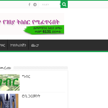
ባዛር
ኮንስትራክሽን
ጨረታ
ተመረጡ
ግብር
ሮቢ ጋርመንት