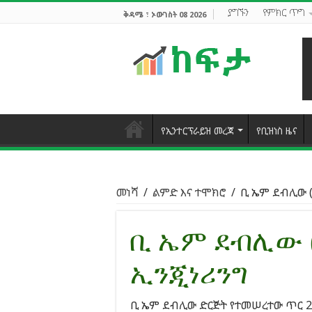
ያግኙን
የምክር ጥግ
ቅዳሜ ፣ ኦውገስት 08 2026
የኢንተርፕራይዝ መረጃ
የቢዝነስ ዜና
መነሻ
/
ልምድ እና ተሞክሮ
/
ቢ ኤም ደብሊው (
ቢ ኤም ደብሊው 
ኢንጂነሪንግ
ቢ ኤም ደብሊው ድርጅት የተመሠረተው ጥር 20