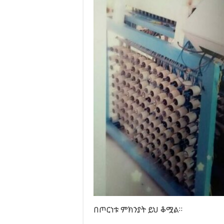
በጦርነቱ ምክንያት ይህ ቆሟል።