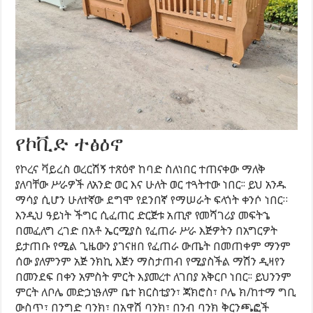
የኮቪድ ተፅዕኖ
የኮረና ቫይረስ ወረርሽኝ ተጽዕኖ ከባድ ስለነበር ተጠናቀው ማለቅ
ያለባቸው ሥራዎች ለአንድ ወር እና ሁለት ወር ተጓትተው ነበር፡፡ ይህ አንዱ
ማሳያ ሲሆን ሁለተኛው ደግሞ የደንበኛ የማሠራት ፍላጎት ቀንሶ ነበር።
እንዲህ ዓይነት ችግር ሲፈጠር ድርጅቱ አጢኖ የመሻገሪያ መፍትኄ
በመፈለግ ረገድ በአቶ ኤርሚያስ የፈጠራ ሥራ እጅዎትን በአግርዎት
ይታጠቡ የሚል ጊዜውን ያገናዘበ የፈጠራ ውጤት በመጠቀም ማንም
ሰው ያለምንም አጅ ንክኪ እጅን ማስታጠብ የሚያስችል ማሽን ዲዛየን
በመንደፍ በቀን አምስት ምርት እያመረተ ለገበያ አቅርቦ ነበር፡፡ ይህንንም
ምርት ለቦሌ መድኃኒዓለም ቤተ ክርስቲያን፣ ጃክሮስ፣ ቦሌ ክ/ከተማ ግቢ
ውስጥ፣ በንግድ ባንክ፣ በአዋሽ ባንክ፣ በንብ ባንክ ቅርንጫፎች