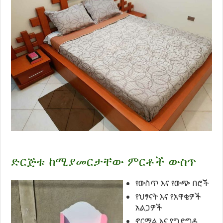
ድርጅቱ ከሚያመርታቸው ምርቶች ውስጥ
የውስጥ እና የውጭ በሮች
የህፃናት እና የአዋቂዎች
አልጋዎች
ኖርማል እና የግድግዳ