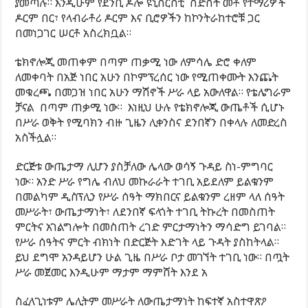
ያመጣሉ። እንዲሁም የደንቢ ዶሎ ዩኒቨርስቲ ስድስት መቶ የተማሪዎች
ዶርም በር፣ የላብራቶሪ ዶርም እና ቢሮዎችን ከኮንትራከተሮቹ ጋር
በመነጋገር ሠርቶ አስረክቧል።
ቴክኖሎጂ መጠቀም በጣም ጠቃሚ ነው ለምሳሌ ድሮ ቀለም
ለመቀባት በአጅ ነበር አሁን በኮምፕረሰር ነው የሚጠቀሙት እንጨት
መቁረጫ በመጋዝ ነበር አሁን ማሽኖች ሥራ ላይ አውለዋል። የቴሌግራም
ቻናል በጣም ጠቃሚ ነው። እነዚህ ሁሉ የቴክኖሎጂ ውጤቶች ሲሆኑ
በሥራ ወቅት የሚባክን ብዙ ጊዜን ሊቀንስና ደንበኛን በቀላሉ ለመድረስ
አስችሏል።
ድርጅቱ ውጤታማ ሊሆን ያስቻለው ሌላው ወሳኝ ጉዳይ ስነ-ምግባር
ነው። አንድ ሥራ የግሌ ብለህ መኩራራት ተገቢ አይደለም ይልቁንም
በመልካም ዲስፕሊን የሥራ ሰዓት ማክበርና ይልቁንም ረዘም ላለ ሰዓት
መሥራት፣ ውጤታማነት፣ ለደንበኛ ፍላጎት ተገቢ ትኩረት በመስጠት
ምርትና አገልግሎት በመስጠት ረገድ ምርታማነትን ማሳድግ ይገባል።
የሥራ ሰዓትና ምርት ብክነት በድርጅት እድገት ላይ ጉዳት ያስከትላል።
ይህ ደግሞ አንዳይሆን ሁል ጊዜ በሥራ ቦታ መገኘት ተገቢ ነው። በጧት
ሥራ መጀመር እንዲሁም ማታም ማምሸት እንደ አ
ስፈላጊነቱም ሌሊትም መሥራት ለውጤታማነት ከፍተኛ አስተዋጽዖ