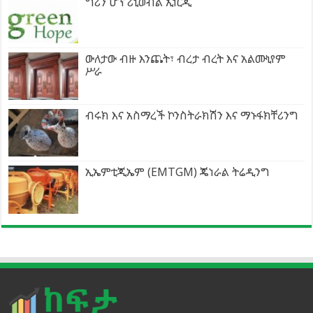
ግሪን ሆፕ ሪኒወብል ኢነርጂ
ውለታው ብዙ እንጨት፣ ብረታ ብረት እና አልሙኒየም
ሥራ
ብሩክ እና አስማረች ኮንስትራክሽን እና ማኑፋክቸሪንግ
ኢኤምቲጂኤም (EMTGM) ጄነራል ትሬዲንግ