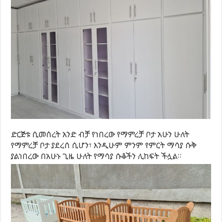
ድርጅቱ ሲመሰረት አንድ ብቻ የነበረው የማምረቻ ቦታ አሁን ሁለት
የማምረቻ ቦታ ያደረሰ ሲሆን፣ እንዲሁም ምንም የምርት ማሳያ ሱቅ
ያልነበረው በአሁኑ ጊዜ ሁለት የማሳያ ሱቆችን ሊከፍት ችሏል።