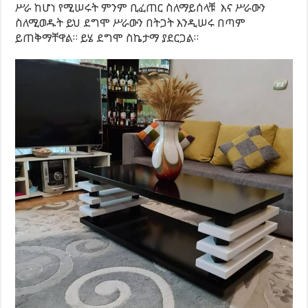
ሥራ ከሆነ የሚሠሩት ምንም ቢፈጠር ስለማይሰላቹ እና ሥራውን
ስለሚወዱት ይህ ደግሞ ሥራውን በትጋት እንዲሠሩ በጣም
ይጠቅማቸዋል። ይሄ ደግሞ ስኬታማ ያደርጋል።