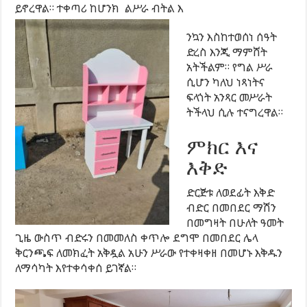
ይኖረዋል። ተቀጣሪ ከሆንክ ልሥራ ብትል እ
ንኳን እስከተወሰነ ሰዓት
ድረስ እንጂ ማምሸት
አትችልም። የግል ሥራ
ሲሆን ካለህ ነጻነትና
ፍላጎት አንጻር መሥራት
ትችላህ ሲሉ ተናግረዋል።
ምክር እና
እቅድ
ድርጅቱ ለወደፊት እቅድ
ብድር በመበደር ማሽን
በመግዛት በሁለት ዓመት
ጊዜ ውስጥ ብድሩን በመመለስ ቀጥሎ ደግሞ በመበደር ሌላ
ቅርንጫፍ ለመክፈት አቅዷል አሁን ሥራው የተቀዛቀዘ በመሆኑ እቅዱን
ለማሳካት እየተቀሳቀሰ ይገኛል።