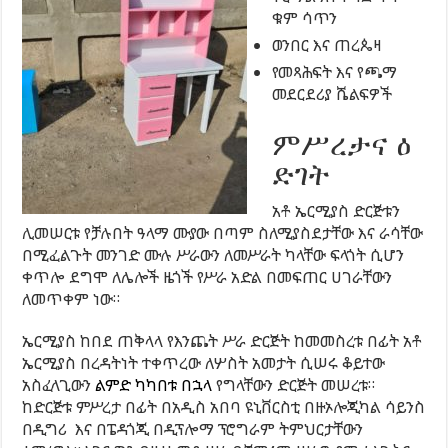
ቁም ሳጥን
ወንበር እና ጠረጴዛ
የመጻሕፍት እና የጫማ
መደርደሪያ ሼልፍዎች
ምሥረታና ዕ
ድገት
አቶ ኤርሚያስ ድርጅቱን
ሊመሠርቱ የቻሉበት ዓላማ ሙያው በጣም ስለሚያስደታቸው እና ራሳቸው
በሚፈልጉት መንገድ ሙሉ ሥራውን ለመሥራት ካላቸው ፍላጎት ሲሆን
ቀጥሎ ደግሞ ለሌሎች ዜጎች የሥራ አድል በመፍጠር ሀገራቸውን
ለመጥቀም ነው።
ኤርሚያስ ከበደ ጠቅላላ የእንጨት ሥራ ድርጅት ከመመስረቱ በፊት አቶ
ኤርሚያስ በረዳትነት ተቀጥረው ለሦስት አመታት ሲሠሩ ቆይተው
አስፈላጊውን
ልምድ ካካበቱ በኋላ
የግላቸውን ድርጅት መሠረቱ።
ከድርጅቱ ምሥረታ በፊት በአዲስ አበባ ዩኒቨርስቲ በዙኦሎጂካል ሳይንስ
በዲግሪ እና በፔዳጎጂ በዲፕሎማ ፕሮግራም ትምህርታቸውን