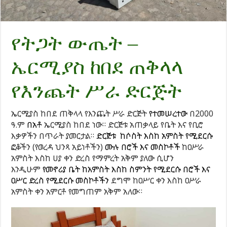
የትጋት ውጤት –
ኤርሚያስ ከበደ ጠቅላላ
የእንጨት ሥራ ድርጅት
ኤርሚያስ ከበደ ጠቅላላ የእንጨት ሥራ ድርጅት
የተመሠረተው
በ2000
ዓ.ም
በአቶ
ኤርሚያስ ከበደ ነው። ድርጅቱ አጠቃላይ የቤት እና የቢሮ
እቃዎችን በጥራት ያመርታል።
ድርጅቱ ከሶስት እስከ አምስት የሚደርሱ
ፎቆችን (የወረዳ ህንጻ አይነቶችን)
ሙሉ በሮች እና መስኮቶች
ከዐሥራ
አምስት እስከ ሀያ ቀን ድረስ የማምረት አቅም ያለው ሲሆን
እንዲሁም
የመኖሪያ ቤት ከአምስት እስከ ስምንት የሚደርሱ በሮች እና
ዐሥር ድረስ የሚደርሱ መስኮቶችን
ደግሞ ከዐሥር ቀን እስከ ዐሥራ
አምስት ቀን አምርቶ የመግጠም አቅም አለው።