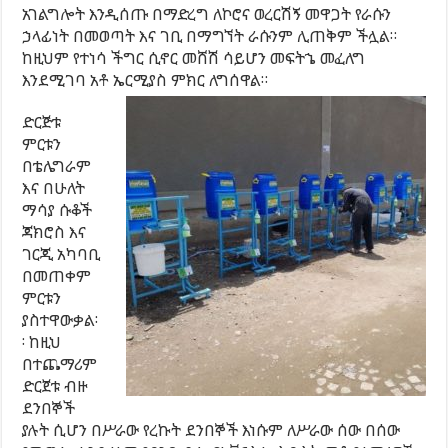
አገልግሎት እንዲሰጡ በማድረግ ለኮሮና ወረርሽኝ መዋጋት የራሱን
ኃላፊነት በመወጣት እና ገቢ በማግኘት ራሱንም ሊጠቅም ችሏል።
ከዚህም የተነሳ ችግር ሲኖር መሸሽ ሳይሆን መፍትኄ መፈለግ
እንደሚገባ አቶ ኤርሚያስ ምክር ለግሰዋል።
ድርጅቱ
ምርቱን
በቴሌግራም
እና በሁለት
ማሳያ ሱቆች
ጃክሮስ እና
ገርጂ አካባቢ
በመጠቀም
ምርቱን
ያስተዋውቃል፡
፡ ከዚህ
በተጨማሪም
ድርጀቱ ብዙ
ደንበኞች
ያሉት ሲሆን በሥራው የረኩት ደንበኞች እነሱም ለሥራው ሰው በሰው