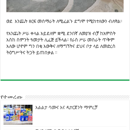
ወደ እንጨት ዘርፍ መሰማራት ለሚፈልጉ ደግሞ የሚከተለውን ብለዋል፡፡
የእንጨት ሥራ ቀላል አይደለም ቋሚ ደንበኛ ለመያዝ ብቻ ከአምስት
እስከ ስምንት ዓመታት ሊፈጅ ይችላል፡፡ የራስ ሥራ መስራት ጥቅም
አለው ሆኖም ግን በቂ እውቅና ለማግኘትና ደህና ቦታ ላይ ለመድረስ
ትዕግሥትና ትጋት ይጠበቃል ።
የተመረጡ
እልልታ ሳሙና እና ዲተርጀንት ማምረቻ