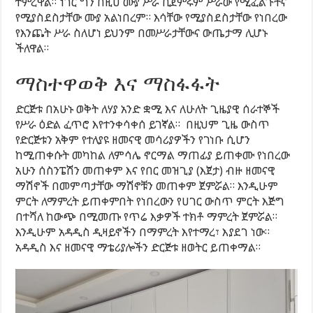
ተምረዋል። ነገር ግን በዚሀ ሙያ ሥራ ቢጀምሩም ሥራው የሚፈልጉትና
የሚያስደስታቸው ሙያ አልነበረም። እሳቸው የሚያስደስታቸው የነበረው
የእንጨት ሥራ ስለሆነ ይህንም በመሥራታቸውና ውጤታማ ሊሆኑ
ችለዋል።
ማስተዋወቅ እና ማስፋፋት
ድርጅቱ በአሁኑ ወቅት ለሃያ አንድ ቋሚ እና ለሁለት ጊዜያዊ ሰራተኞች
የሥራ ዕድል ፈጥሮ እየተንቀሳቀሰ ይገኛል። በዚህም ጊዜ ውስጥ
የድርጅቱን አቅም የተለያዩ ዘመናዊ መሳሪያዎችን የገነቡ ሲሆን
ከሚጠቀሱት መካከል ለምሳሌ ኖርማል ማጠፊያ ይጠቀሙ የነበረው
አሁን ሰስንፔሽን መጠቀም እና የበር መዝጊያ (እጀታ) ብዙ ዘመናዊ
ማሽኖች በመምጣታቸው ማሽኖቹን መጠቀም ጀምሯል። እንዲሁም
ምርት ለማምረት ይጠቀምበት የነበረውን የሀገር ውስጥ ምርት እጅግ
በተሻለ ከውጭ በሚመጡ የጥሬ እቃዎች ተክቶ ማምረት ጀምሯል።
እንዲሁም አዳዲስ ዲዛይኖችን በማምረት እየተማረ፣ እያደገ ነው።
አዳዲስ እና ዘመናዊ ማቴሪያሎችን ድርጅቱ ዘወትር ይጠቀማል።