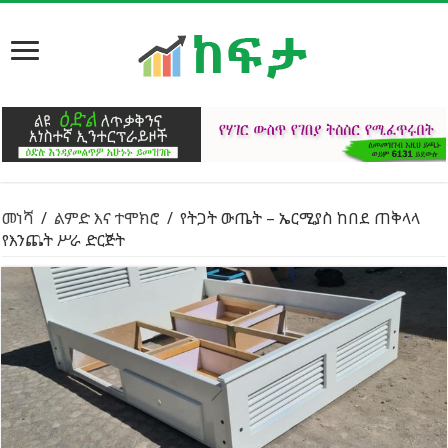
መነሻ
/
ልምድ እና ተሞክሮ
/
የትጋት ውጤት – ኤርሚያስ ከበደ ጠቅላላ
የእንጨት ሥራ ድርጅት