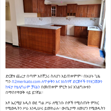
ድርጅቱ ጨረታ በጣም አስቸጋሪ ስለሆነ አይጠቀምም። በአሁኑ ጊዜ
ግን
በ2merkato.com ለጥቃቅን እና አነስተኛ ድርጅቶች የተዘጋጀውን
ከፍታ የቴሌግራም ቻናልን
በመጠቀም ምርት እና አገልግሎቱን
በማስተዋወቅ ላይ ይገኛል።
አቶ ኤርሚያ አዲስ ወደ ግል ሥራ ለሚገቡ ሰዎች የሚሰጡት ምክር
የሚወዱትን ሥራ እንዲሠሩ ይመክራሉ። ውጤታማ ለመሆን የሚወዱትን