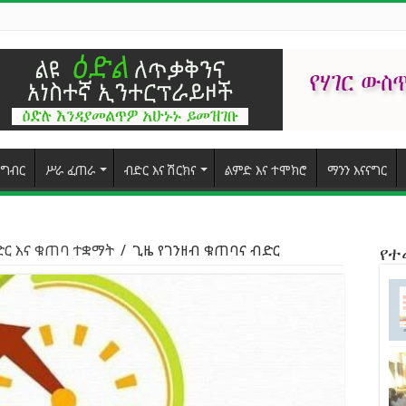
ግብር
ሥራ ፈጠራ
ብድር እና ሽርክና
ልምድ እና ተሞክሮ
ማንን እናናግር
ድር እና ቁጠባ ተቋማት
/
ጊዜ የገንዘብ ቁጠባና ብድር
የ