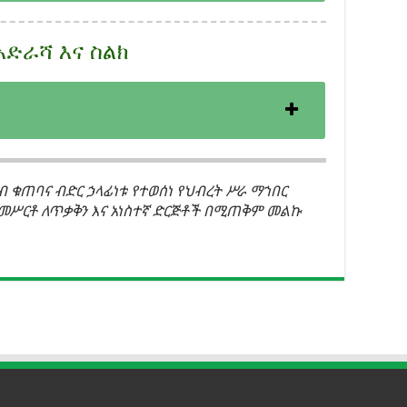
አድራሻ እና ስልክ
ብ ቁጠባና ብድር ኃላፊነቱ የተወሰነ የህብረት ሥራ ማኀበር
ተመሥርቶ ለጥቃቅን እና አነስተኛ ድርጅቶች በሚጠቅም መልኩ