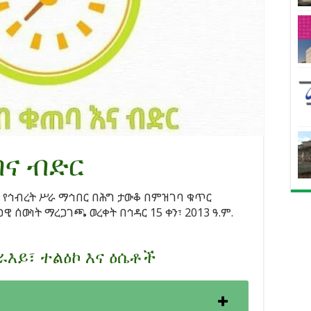
ባና ብድር
ነ የኅብረት ሥራ ማኅበር በሕግ ታውቆ በምዝገባ ቁጥር
ዊ ሰውነት ማረጋገጫ ወረቀት በኅዳር 15 ቀን፣ 2013 ዓ.ም.
ራእይ፣ ተልዕኮ እና ዕሴቶች