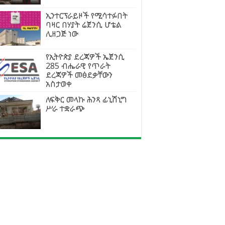
ኢንተርፕራይዞች የሚሳተፉበት
ባዛር በሃያት ሬጀንሲ ሆቴል
ሊዘጋጅ ነው
የኢትዮጵያ ደረጃዎች ኤጀንሲ
285 ብሔራዊ የጥራት
ደረጃዎች መፅደቃቸውን
አስታወቀ
ለፍቅር መላኩ ሕንጻ ፊኒሽኒግ
ሥራ ተቋራጭ