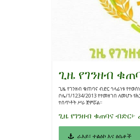
ጊዜ የገንዘብ ቁጠ
ጊዜ የገንዘብ ቁጠባና ብድር ኅላፊነቱ የተወሰ
ቦሌ/1/1234/2013 የተመዘገበ ለመሆኑ የሕጋ
ተሰጥቶት ሥራ ጀምሯል።
ጊዜ የገንዘብ ቁጠባና ብድር፦ 
ራእይ፣ ተልዕኮ እና ዕሴቶች