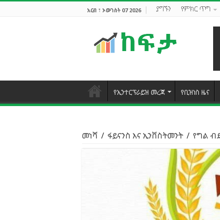
ያግኙን
የምክር ጥግ
አርብ ፣ ኦውገስት 07 2026
የኢንተርፕራይዝ መረጃ
የቢዝነስ ዜና
መነሻ
/
ፋይናንስ እና ኢንቨስትመንት
/
የግል ብ