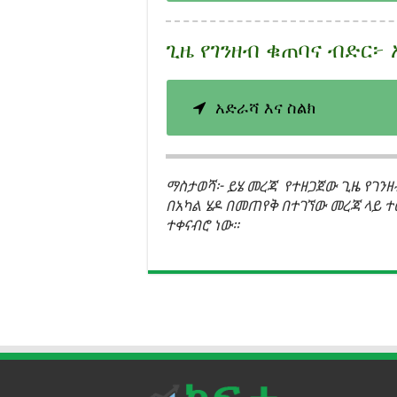
ጊዜ የገንዘብ ቁጠባና ብድር፦ 
አድራሻ እና ስልክ
ማስታወሻ፦ ይሄ መረጃ የተዘጋጀው ጊዜ የገንዘ
በአካል ሄዶ በመጠየቅ በተገኘው መረጃ ላይ 
ተቀናብሮ ነው።