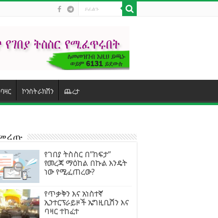
ባዛር
ኮንስትራክሽን
ጨረታ
ተመረጡ
የገበያ ትስስር በ”ከፍታ”
የመረጃ ማዕከል በኩል እንዴት
ነው የሚፈጠረው?
የጥቃቅን እና አነስተኛ
ኢንተርፕራይዞች ኤግዚቢሽን እና
ባዛር ተከፈተ