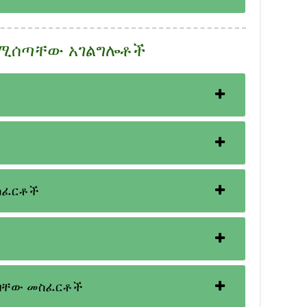
 የሚሰጣቸው አገልግሎቶች
ስፈርቶች
ባቸው መስፈርቶች