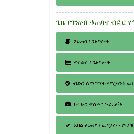
ጊዜ የገንዘብ ቁጠባና ብድር
የቁጠባ አገልግሎት
የብድር አገልግሎት
ብድር ለማግኘት የሚያበቁ መ
የብድር ዋስትና ዓይነቶች
አባል ለመሆን መሟላት የሚገ