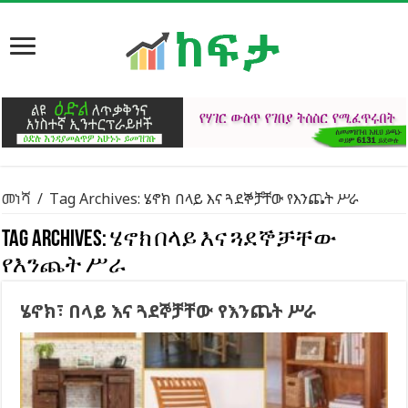
መነሻ
/
Tag Archives: ሄኖክ በላይ እና ጓደኞቻቸው የእንጨት ሥራ
Tag Archives:
ሄኖክ በላይ እና ጓደኞቻቸው
የእንጨት ሥራ
ሄኖክ፣ በላይ እና ጓደኞቻቸው የእንጨት ሥራ