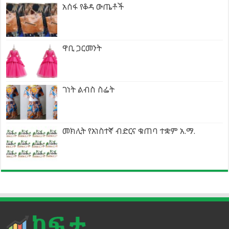
አሰፋ የቆዳ ውጤቶች
ዋቢ ጋርመንት
ገነት ልብስ ስፌት
መክሊት የአነስተኛ ብድርና ቁጠባ ተቋም አ.ማ.