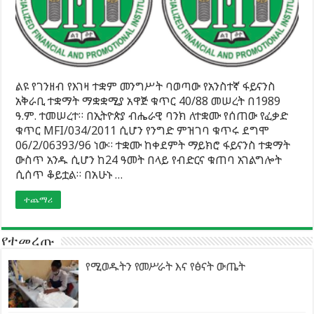
ልዩ የገንዘብ የእገዛ ተቋም መንግሥት ባወጣው የአንስተኛ ፋይናንስ
አቅራቢ ተቋማት ማቋቋሚያ አዋጅ ቁጥር 40/88 መሠረት በ1989
ዓ.ም. ተመሠረተ። በኢትዮጵያ ብሔራዊ ባንክ ለተቋሙ የሰጠው የፈቃድ
ቁጥር MFI/034/2011 ሲሆን የንግድ ምዝገባ ቁጥሩ ደግሞ
06/2/06393/96 ነው። ተቋሙ ከቀደምት ማይክሮ ፋይናንስ ተቋማት
ውስጥ አንዱ ሲሆን ከ24 ዓመት በላይ የብድርና ቁጠባ አገልግሎት
ሲሰጥ ቆይቷል። በአሁኑ …
ተጨማሪ
የተመረጡ
የሚወዱትን የመሥራት እና የፅናት ውጤት