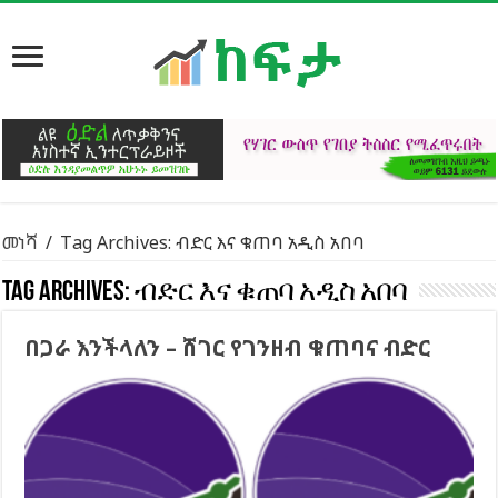
መነሻ
/
Tag Archives: ብድር እና ቁጠባ አዲስ አበባ
Tag Archives:
ብድር እና ቁጠባ አዲስ አበባ
በጋራ እንችላለን – ሸገር የገንዘብ ቁጠባና ብድር