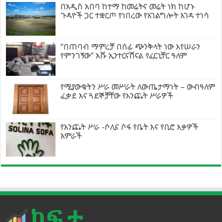
በአዲስ አበባ ከተማ ከመሬትና መሬት ነክ ከሆኑ
ጉዳዮች ጋር ተቋርጦ የነበረው የአገልግሎት እገዳ ተነሳ
“በጠባብ ማምረቻ በሰፊ ጭንቅላት ነው እየሠራን
የምንገኝው” አሹ ኢንተርናሽናል የፈርኒቸር ዓለም
የሚያውቁትን ሥራ መሥራት ለውጤታማነት – ውብዓለም
ፈቃደ እና ጓደኞቻቸው የእንጨት ሥራዎች
የእንጨት ሥራ -ሶሊና ሶፋ የቤት እና የቢሮ እቃዎች
አምራች