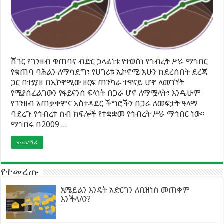
ሸገር የገንዘብ ቁጠባና ብድር ኃላፊነቱ የተወሰነ የኅብረት ሥራ ማኅበር
የቁጠባ ባሕልን ለማሳደግ፣ የሀገሪቱ ኢኮኖሚ አሁን ከደረሰበት ደረጃ
ጋር በተያያዘ በኢኮኖሚው ዘርፍ ጠንካራ ተዋናይ ሆኖ ለመገኘት
የሚያስፈልገውን የፋይናንስ ፍላጎት በጋራ ሆኖ ለማሟላት፣ እንዲሁም
የገንዘብ አጠቃቀምና አስተዳደር ችግሮችን በጋራ ለመፍታት ዓላማ
ባደረጉ የኅብረተ ሰብ ክፍሎች የተቋቋመ የኅብረት ሥራ ማኅበር ነው።
ማኅበሩ በ2009 …
ተጨማሪ
የተመረጡ
ኢሜይልን እንዴት አድርገን ለቢዝነስ መጠቀም
እንችላለን?