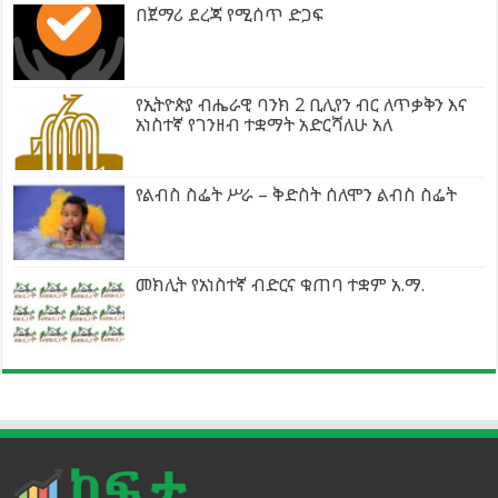
በጀማሪ ደረጃ የሚሰጥ ድጋፍ
የኢትዮጵያ ብሔራዊ ባንክ 2 ቢሊየን ብር ለጥቃቅን እና
አነስተኛ የገንዘብ ተቋማት አድርሻለሁ አለ
የልብስ ስፌት ሥራ – ቅድስት ሰለሞን ልብስ ስፌት
መክሊት የአነስተኛ ብድርና ቁጠባ ተቋም አ.ማ.