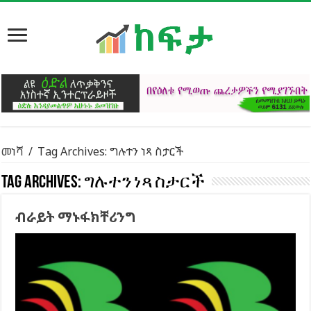
መነሻ
/
Tag Archives: ግሉተን ነጻ ስታርች
Tag Archives:
ግሉተን ነጻ ስታርች
ብራይት ማኑፋክቸሪንግ