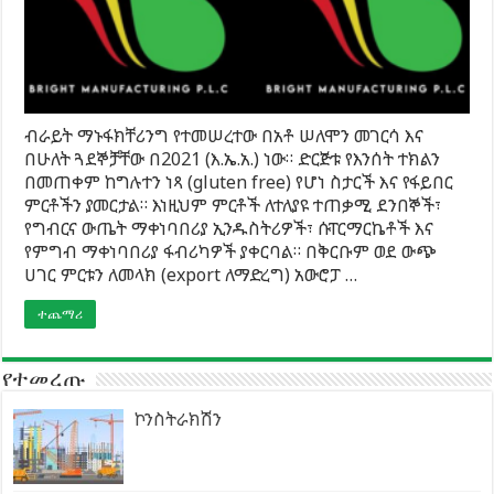
ብራይት ማኑፋክቸሪንግ የተመሠረተው በአቶ ሠለሞን መገርሳ እና
በሁለት ጓደኞቻቸው በ2021 (እ.ኤ.አ.) ነው። ድርጅቱ የእንሰት ተክልን
በመጠቀም ከግሉተን ነጻ (gluten free) የሆነ ስታርች እና የፋይበር
ምርቶችን ያመርታል። እነዚህም ምርቶች ለተለያዩ ተጠቃሚ ደንበኞች፣
የግብርና ውጤት ማቀነባበሪያ ኢንዱስትሪዎች፣ ሱፐርማርኬቶች እና
የምግብ ማቀነባበሪያ ፋብሪካዎች ያቀርባል። በቅርቡም ወደ ውጭ
ሀገር ምርቱን ለመላክ (export ለማድረግ) አውሮፓ …
ተጨማሪ
የተመረጡ
ኮንስትራክሽን