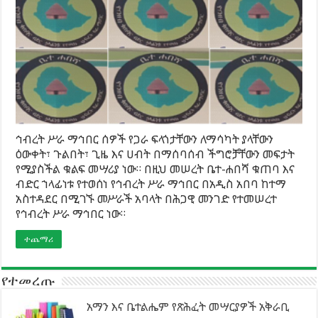
ኅብረት ሥራ ማኅበር ሰዎች የጋራ ፍላጎታቸውን ለማሳካት ያላቸውን
ዕውቀት፣ ጉልበት፣ ጊዜ እና ሀብት በማሰባሰብ ችግሮቻቸውን መፍታት
የሚያስችል ቁልፍ መሣሪያ ነው። በዚህ መሠረት ቤተ-ሐበሻ ቁጠባ እና
ብድር ኀላፊነቱ የተወሰነ የኅብረት ሥራ ማኅበር በአዲስ አበባ ከተማ
አስተዳደር በሚገኙ መሥራች አባላት በሕጋዊ መንገድ የተመሠረተ
የኅብረት ሥራ ማኅበር ነው።
ተጨማሪ
የተመረጡ
አማን እና ቤተልሔም የጽሕፈት መሣርያዎች አቅራቢ