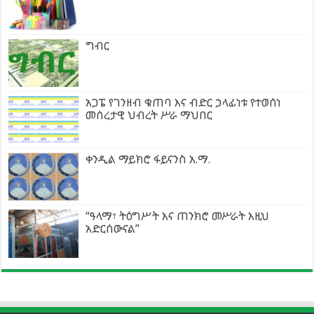
ግብር
አጋፔ የገንዘብ ቁጠባ እና ብድር ኃላፊነቱ የተወሰነ
መሰረታዊ ህብረት ሥራ ማህበር
ቀንዲል ማይክሮ ፋይናንስ አ.ማ.
“ዓላማ፣ ትዕግሥት እና ጠንክሮ መሥራት እዚህ
አድርሰውናል”