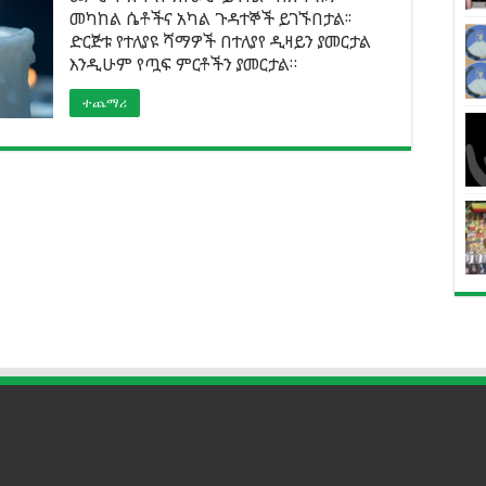
መካከል ሴቶችና አካል ጉዳተኞች ይገኙበታል፡፡
ድርጅቱ የተለያዩ ሻማዎች በተለያየ ዲዛይን ያመርታል
እንዲሁም የጧፍ ምርቶችን ያመርታል።
ተጨማሪ