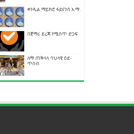
ቀንዲል ማይክሮ ፋይናንስ አ.ማ.
በጀማሪ ደረጃ የሚሰጥ ድጋፍ
ለማ ጠቅላላ ባህላዊ ዕደ-
ጥበብ