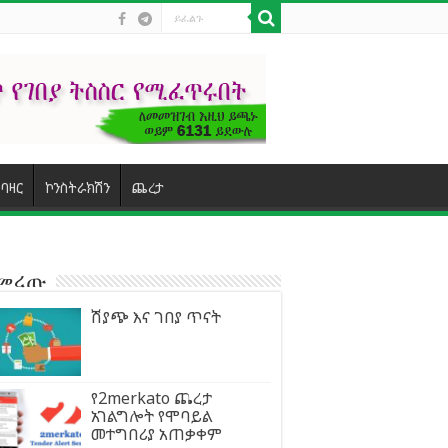
ባዛር
ኮንስትራክሽን
ጨረታ
ተመረጡ
ሽያጭ እና ገበያ ጥናት
የ2merkato ጨረታ
አገልግሎት የሞባይል
መተግበሪያ አጠቃቀም