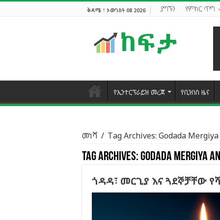
ያግኙን
የምክር ጥግ
ቅዳሜ ፣ ኦውገስት 08 2026
የኢንተርፕራይዝ መረጃ
የቢዝነስ ዜና
መነሻ
/
Tag Archives: Godada Mergiya
Tag Archives:
Godada Mergiya an
ጎዳዳ፣ መርጊያ እና ጓደኞቻቸው 