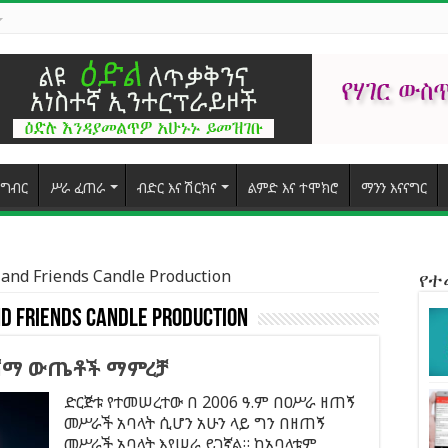
ግብር
ሥራ ፈጠራ
ብድር እና ሽርክና
ልምድ እና ተሞክሮ
ማንን እናናግር
 and Friends Candle Production
የ
d Friends Candle Production
የሻማ ውጤቶች ማምረቻ
ድርጅቱ የተመሠረተው በ 2006 ዓ.ም በዐሥራ ዘጠኝ
መሥራች አባላት ሲሆን አሁን ላይ ግን በዘጠኝ
መሥራች አባላት እየሠራ ይገኛል። ከአባላቱም