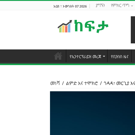
ያግኙን
የምክር ጥግ
አርብ ፣ ኦውገስት 07 2026
የኢንተርፕራይዝ መረጃ
የቢዝነስ ዜና
መነሻ
/
ልምድ እና ተሞክሮ
/
ጎዳዳ፣ መርጊያ 