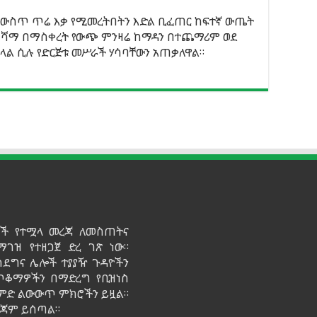
 ውስጥ ጥሬ እቃ የሚመረትበትን እድል ቢፈጠር ከፍተኛ ውጤት
 ሻማ በማስቀረት የውጭ ምንዛሬ ከማዳን በተጨማሪም ወደ
ል ሲሉ የድርጅቱ መሥራች ሃሳባቸውን አጠቃለዋል።
ይዞች የተሟላ መረጃ ለመስጠትና
ማገዝ የተዘጋጀ ድረ ገጽ ነው።
ሳደግና ሌሎች ተያያዥ ጉዳዮችን
 ጥቆማዎችን በማድረግ የቢዝነስ
የልምድ ልውውጥ ምክሮችን ይዟል።
መረጃም ይሰጣል።