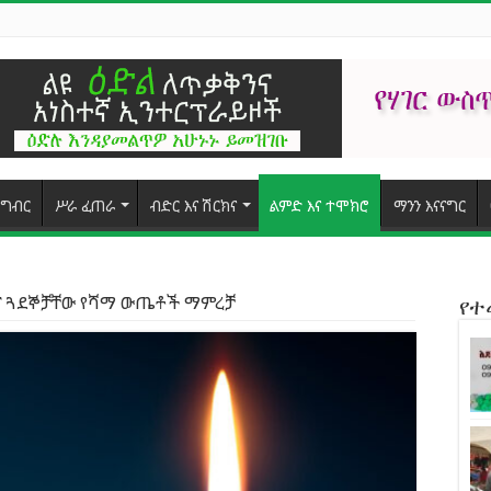
ግብር
ሥራ ፈጠራ
ብድር እና ሽርክና
ልምድ እና ተሞክሮ
ማንን እናናግር
እና ጓደኞቻቸው የሻማ ውጤቶች ማምረቻ
የ