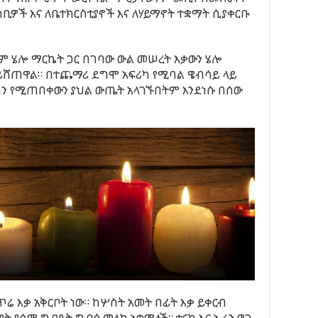
ቢዎች እና ለቤተክርስቲያኖች እና ለሃይማኖት ተቋማት ሲያቀርቡ
ም ሄሎ ማርኬት ጋር በገባው ውል መሠረት እቃውን ሄሎ
ይሸጠዋል። በተጨማሪ ደግሞ አፍሪካ የሚባል ዌብሳይ ላይ
 ግን የሚጠበቀውን ያህል ውጤት አላገኙበትም እንደነሱ በሰው
የጥሬ እቃ አቅርቦት ነው። ከሦስት አመት በፊት እቃ ይቀርብ
ት የሰም ግብዓት ግብፅ መላክ አቁማለች። ቱርክ እና ኢራን ዋጋ