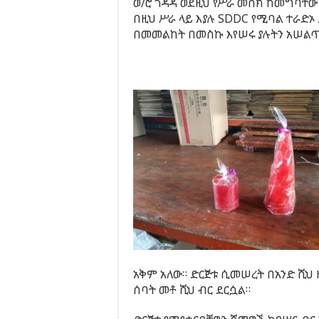
ወ/ሮ ጎዳዳ ወደዚህ የሥራ መስክ ከመግባቸው
በዚህ ሥራ ላይ እያሉ SDDC የሚባል ተራድኦ
በመመልከት በመስኩ እየሠሩ ያሉትን አሠልጥኖ
አቅም አለው። ድርጅቱ ሲመሠረት በአንድ ሺህ 
ሰባት መቶ ሺህ ብር ደርሷል።