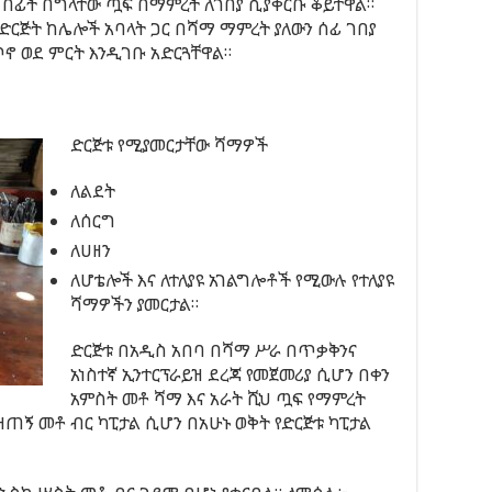
 በፊት በግላቸው ጧፍ በማምረት ለገበያ ሲያቀርቡ ቆይተዋል።
 ድርጅት ከሌሎች አባላት ጋር በሻማ ማምረት ያለውን ሰፊ ገበያ
 ወደ ምርት እንዲገቡ አድርጓቸዋል።
ድርጅቱ የሚያመርታቸው ሻማዎች
ለልደት
ለሰርግ
ለሀዘን
ለሆቴሎች እና ለተለያዩ አገልግሎቶች የሚውሉ የተለያዩ
ሻማዎችን ያመርታል።
ድርጅቱ በአዲስ አበባ በሻማ ሥራ በጥቃቅንና
አነስተኛ ኢንተርፕራይዝ ደረጃ የመጀመሪያ ሲሆን በቀን
አምስት መቶ ሻማ እና አራት ሺህ ጧፍ የማምረት
ዘጠኝ መቶ ብር ካፒታል ሲሆን በአሁኑ ወቅት የድርጅቱ ካፒታል