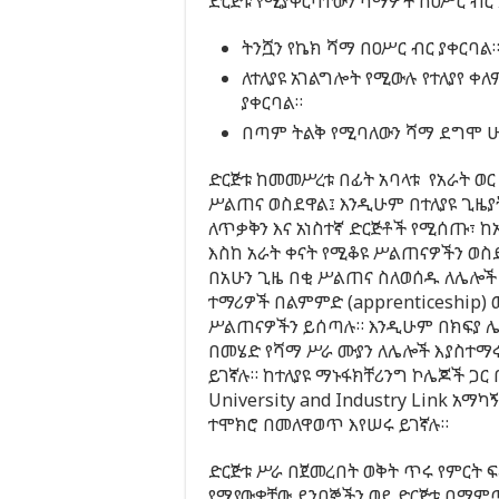
ድርጅቱ የሚያቀርባቸውን ሻማዎች ከዐሥር ብር
ትንሿን የኬክ ሻማ በዐሥር ብር ያቀርባል
ለተለያዩ አገልግሎት የሚውሉ የተለያየ ቀ
ያቀርባል።
በጣም ትልቅ የሚባለውን ሻማ ደግሞ ሁለ
ድርጅቱ ከመመሥረቱ በፊት አባላቱ የአራት ወር
ሥልጠና ወስደዋል፤ እንዲሁም በተለያዩ ጊዜያ
ለጥቃቅን እና አነስተኛ ድርጅቶች የሚሰጡ፣ ከ
እስከ አራት ቀናት የሚቆዩ ሥልጠናዎችን ወስ
በአሁን ጊዜ በቂ ሥልጠና ስለወሰዱ ለሌሎች
ተማሪዎች በልምምድ (apprenticeship)
ሥልጠናዎችን ይሰጣሉ። እንዲሁም በክፍያ ሌ
በመሄድ የሻማ ሥራ ሙያን ለሌሎች እያስተማ
ይገኛሉ። ከተለያዩ ማኑፋክቸሪንግ ኮሌጆች ጋር 
University and Industry Link አማካ
ተሞክሮ በመለዋወጥ እየሠሩ ይገኛሉ።
ድርጅቱ ሥራ በጀመረበት ወቅት ጥሩ የምርት ፍ
የሚያውቋቸው ደንበኞችን ወደ ድርጅቱ በማም