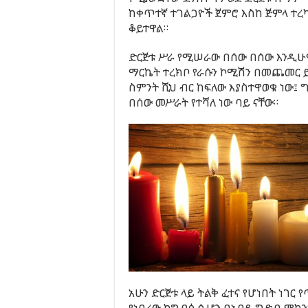
ከቀጥተኛ ተገልጋዮች ጀምሮ እስከ ጅምላ ተረካ
ቆይተዋል።
ድርጅቱ ሥራ የሚሠራው በሰው በሰው እንዲሁ
ማርኬት ተረክቦ የራሱን ኮሚሽን በመጨመር 
ስምንት ሺህ ብር ከፍለው እያስተዋወቁ ነው፤
በሰው መሥራት የተሻለ ነው ባይ ናቸው።
አሁን ድርጅቱ ላይ ትልቅ ፈተና የሆነበት ነገር 
የነበረው ከግብፅ ሲሆን በአባይ ግድብ ምክንያ