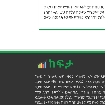
ምርቱን በማሳደግና በማጥራት ሂደት በሀገር
ያስከትላል። ይህ ከተቻለ ከውጭ የሚመጣውን
ውጭ በመላክ የውጭ ምንዛሪ ማስገኘት ያስችላ
"ከፍታ" በተለይ ለጥቃቅንና አነስተኛ ኢንተርፕራ
ኢንተርፕራይዞቹን ከፍ ወዳለ ደረጃ እንዲደርሱ ለ
ኢንተርፕራይዝ ከማቋቋም አንስቶ፣ ማስተዳደር፣ ማ
የተመለከቱ ጉዳዮችን ይዳስሳል። የገበያ ትስስር
ዕድሎች እንዲሰፉ ያመቻቻል። የግብር፣ የዕድገት፣ 
የጨረታ፣ የኮንስትራክሽን ገበያ ሁኔታና ዋጋዎችን 