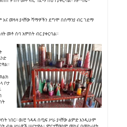
 አስከ ሦስት መቶ ብር ገደማ በሆነ ያቀርባል። ለምሳሌ፦
።
ለም እና መዓዛ ያላቸው ሻማዎችን ደግሞ በሰማንያ ብር ገደማ
ት መቶ ሰባ አምስት ብር ያቀርባል።
ት
አንድ
ደዋል።
 መልክ
ላ ቦታ
ሩ
በ
ኝነት
ላጎት ነበር። ወ/ሮ ጎዳዳ በጧፍ ሥራ ያላቸው ልምድ እንዲሁም
ጣት ብዙ ሥራዎች ሠርተዋል። ምርታቸውንም መኪና በመከራየት