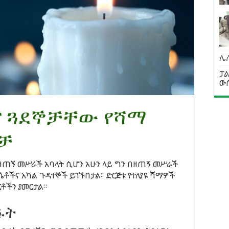
ሌ
ፓ
ው
እና ጓደኞቻቸው የሻማ
ቻ
 ዘጠኝ መሥራች አባላት ሲሆን አሁን ላይ ግን በዘጠኝ መሥራች
ሴቶችና አካል ጉዳተኞች ይገኙበታል፡፡ ድርጅቱ የተለያዩ ሻማዎች
ርቶችን ያመርታል።
ፋት