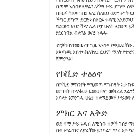
በጣም አስወድደዋል፤ ለሻማ ሥራ ደግሞ ሰም
በዘርፉ ትልቅ ገበያ አለ፤ ስለዚህ መንግሥት 
ችግር ደግሞ ድርጅቱ በዘርፉ ቀዳሚ እንደመሆ
የድርጅቱ አንድ ሻማ ሌላ ቦታ ሁለት ሊያወጣ 
ያደርገዋል ብለዋል ወ/ሮ ጎዳዳ።
ድርጅቱ ከተመሠረተ ጊዜ አንስቶ የሚሠራቸው 
አቅጣጫ አስተካክለዋል፤ ይህም ማለት የተለያዩ
ጀምረዋል፡፡
የኮቪድ ተፅዕኖ
በኮቪድ ምክንያት የሚመጣ የግብዓት እቃ ከፍ
መግዛት በማቆሙ ደመወዝም መክፈል አልተቻለ
አባላት የመንገዱ ሁኔታ ስለማይመች ሥራውን 
ምክር እና እቅድ
ወደ ሻማ ሥራ አዲስ ለሚገቡ ሰዎች ገበያ ማወ
በቂ ሥልጠና ሊኖራቸው ይገባል። ጥሬ እቃ ካለ 