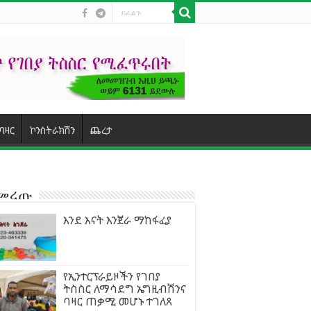
ባዛር
ኮንስትራክሽን
ጨረታ
ተመረጡ
እንደ እናት እንጀራ ማከፋፈያ
የኢንተርፕራይዞችን የገበያ
ትስስር ለማሳደግ ኤግዚብሽንና
ባዛር ጠቃሚ መሆኑ ተገለጸ