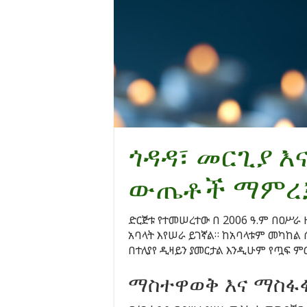
ጎዳዳ፣ መርጊያ 
ውጤቶች ማምረ
ድርጅቱ የተመሠረተው በ 2006 ዓ.ም በዐሥራ
አባላት እየሠራ ይገኛል። ከአባላቱም መካከል 
በተለያየ ዲዛይን ያመርታል እንዲሁም የጧፍ ም
ማስተዋወቅ እና ማስፋ