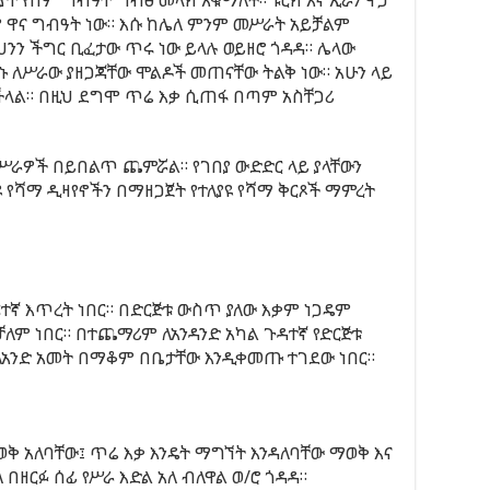
 ዋና ግብዓት ነው። እሱ ከሌለ ምንም መሥራት አይቻልም
ይህንን ችግር ቢፈታው ጥሩ ነው ይላሉ ወይዘሮ ጎዳዳ። ሌላው
ኑ ለሥራው ያዘጋጃቸው ሞልዶች መጠናቸው ትልቅ ነው። አሁን ላይ
ይችላል። በዚህ ደግሞ ጥሬ እቃ ሲጠፋ በጣም አስቸጋሪ
ሥራዎች በይበልጥ ጨምሯል። የገበያ ውድድር ላይ ያላቸውን
 የሻማ ዲዛየኖችን በማዘጋጀት የተለያዩ የሻማ ቅርጾች ማምረት
ተኛ እጥረት ነበር። በድርጅቱ ውስጥ ያለው እቃም ነጋዴም
ም ነበር። በተጨማሪም ለአንዳንድ አካል ጉዳተኛ የድርጅቱ
ለአንድ አመት በማቆም በቤታቸው እንዲቀመጡ ተገደው ነበር።
ቅ አለባቸው፤ ጥሬ እቃ እንዴት ማግኘት እንዳለባቸው ማወቅ እና
በዘርፉ ሰፊ የሥራ እድል አለ ብለዋል ወ/ሮ ጎዳዳ።