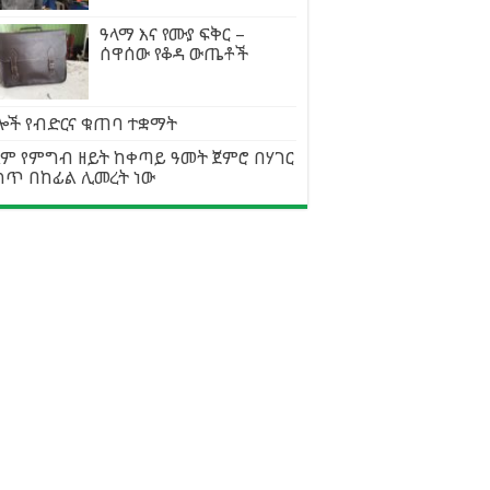
ዓላማ እና የሙያ ፍቅር –
ሰዋሰው የቆዳ ውጤቶች
ሎች የብድርና ቁጠባ ተቋማት
ልም የምግብ ዘይት ከቀጣይ ዓመት ጀምሮ በሃገር
ስጥ በከፊል ሊመረት ነው