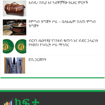
አብዲ፣ ከኪያ እና ጓደኞቻቸው የሌዘር ምርቶች
የምግብ ዝግጅት ሥራ – ቤተልሔም በለጠ ምግብ
ዝግጅት
ብርሃን ለኢትዮጵያ የገንዘብ ቁጠባ እና ብድር ኃላፊነቱ
የተወሰነ የኅብረት ሥራ ማኅበር
ሮቢ ጋርመንት