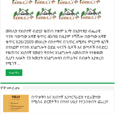
መክሊት የአነስተኛ ብድርና ቁጠባ ተቋም አ.ማ በኢትዮጵያ ብሔራዊ
ባንክ ባወጣው አዋጅ ቁጥር 40/96 ከዚያም ተሻሽሎ በወጣው አዋጅ
ቁጥር 626/2009 መሠረት በከተማና በገጠር ለሚኖሩ ምርታማ ዜጎች
በተለይም የባንክ አገልግሎት ዕድል ላላገኙ ሴቶች እና ወጣቶች የብድር፤
የቁጠባና አነስተኛ የመድን ዋስትና አገልግሎት ለመስጠት የተቋቋመ
ሲሆን ላለፉት 19 ዓመታት አገልግሎቱን በጥራትና በብቃት እያቀረበ
የሚገኝ …
ተጨማሪ
የተመረጡ
በጥቃቅን እና አነስተኛ ኢንተርፕራይዝ ተደራጅተው
የሚሰሩ ድርጅቶችን በተለየ ሁኔታ የተጋበዙበት ጨረታ!