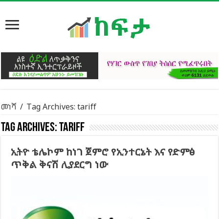
መነሻ
/
Tag Archives: tariff
Tag Archives:
tariff
ኢትዮ ቴሌኮም ከነገ ጀምሮ የኢንተርኔት እና የድምፅ
ጥቅል ቅናሽ ሊያደርግ ነው