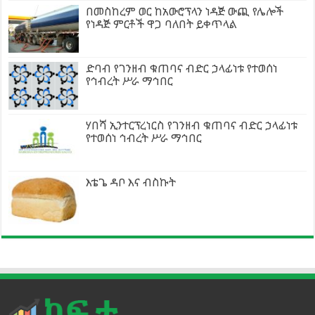
በመስከረም ወር ከአውሮፕላን ነዳጅ ውጪ የሌሎች
የነዳጅ ምርቶች ዋጋ ባለበት ይቀጥላል
ድባብ የገንዘብ ቁጠባና ብድር ኃላፊነቱ የተወሰነ
የኅብረት ሥራ ማኅበር
ሃበሻ ኢንተርፕረነርስ የገንዘብ ቁጠባና ብድር ኃላፊነቱ
የተወሰነ ኅብረት ሥራ ማኅበር
እቴጌ ዳቦ እና ብስኩት