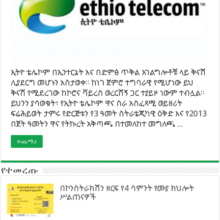
ኢትዮ ቴሌኮም በኢንተርኔት እና በድምፅ ጥቅል አገልግሎቶቹ ላይ ቅናሽ
ሊያደርግ መሆኑን አስታወቀ። ከነገ ጀምሮ ተግባራዊ የሚሆነው ይህ
ቅናሽ የሚደረገው ከኮሮና ቫይረስ ወረርሽኝ ጋር ተያይዞ ነውም ተብሏል።
ይህንን ያሳወቁት፣ የኢትዮ ቴሌኮም ዋና ስራ አስፈጻሚ ወይዘሪት
ፍሬሕይወት ታምሩ የድርጅቱን የ3 ዓመት ስትራቴጂካዊ ዕቅድ እና የ2013
በጀት ዓመትን ዋና የትኩረት አቅጣጫ በተመለከተ መግለጫ …
ተጨማሪ
የተመረጡ
በኮንስትራክሽን ዘርፍ የ4 ሳምንት የሙያ ክህሎት
ሥልጠናዎች