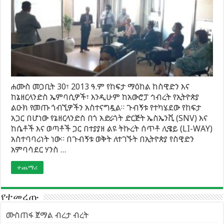
ሐሙስ መጋቢት 30፣ 2013 ዓ.ም የከፍታ ማዕከል ከስዊድን እና
ከኔዘርላንድስ ኤምባሲዎች፣ እንዲሁም ከአውሮፓ ኅብረት የኢትዮጵያ
ልዑክ የመጡ ጎብኚዎችን አስተናግዷል። ጉብኝቱ የተካሄደው የከፍታ
አጋር በሆነው የኔዘርላንድስ በጎ አድራጎት ድርጅት ኤስኤንቪ (SNV) እና
ከሴቶች እና ወጣቶች ጋር በተያያዘ ልዩ ትኩረት ሰጥቶ ሊዌይ (LI-WAY)
አስተባባሪነት ነው። በጉብኝቱ ወቅት ለተገኙት በኢትዮጵያ የስዊድን
አምባሳደር ሃንስ …
ተጨማሪ
የተመረጡ
ሙስጠፋ ጀማል ብረታ ብረት