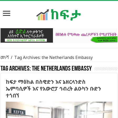
መነሻ
/
Tag Archives: the Netherlands Embassy
Tag Archives:
the Netherlands Embassy
ከፍታ ማዕከል በስዊድን እና ኔዘርላንድስ
ኤምባሲዎች እና የአውሮፓ ኅብረት ልዑካን ቡድን
ተጎበኘ