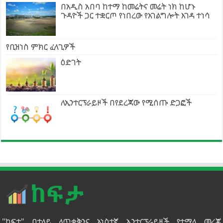
በአዲስ አበባ ከተማ ከመሬትና መሬት ነክ ከሆኑ
ጉዳዮች ጋር ተቋርጦ የነበረው የአገልግሎት እገዳ ተነሳ
የቢዝነስ ምክር ፈላጊዎች
ዕድገት
ለኢንተርፕራይዞች በየደረጃው የሚሰጡ ድጋፎች
"ከፍታ" በተለይ ለጥቃቅንና አነስተኛ ኢንተርፕራይዞች የተሟላ መረጃ