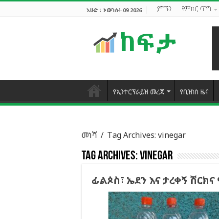
ያግኙን
የምክር ጥግ
እሁድ ፣ ኦውገስት 09 2026
የኢንተርፕራይዝ መረጃ
የቢዝነስ ዜና
መነሻ
/
Tag Archives: vinegar
Tag Archives:
vinegar
ፊልጶስ፣ ኤደን እና ታረቀኝ ሽርክና