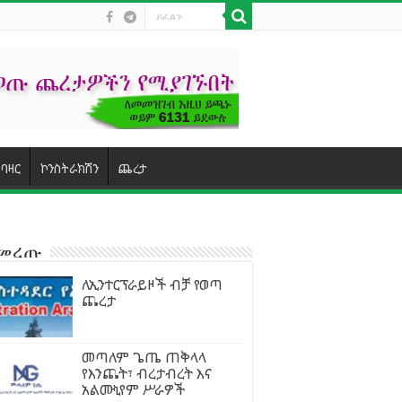
ባዛር
ኮንስትራክሽን
ጨረታ
ተመረጡ
ለኢንተርፕራይዞች ብቻ የወጣ
ጨረታ
መጣለም ጌጤ ጠቅላላ
የእንጨት፣ ብረታብረት እና
አልሙኒየም ሥራዎች