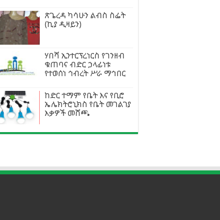
ጽጌረዳ ካሳሁን ልብስ ስፌት
(ኪያ ዲዛይን)
ሃበሻ ኢንተርፕረነርስ የገንዘብ
ቁጠባና ብድር ኃላፊነቱ
የተወሰነ ኅብረት ሥራ ማኅበር
ከድር ተማም የቤት እና የቢሮ
ኤሌክትሮኒክስ የቤት መገልገያ
እቃዎች መሸጫ