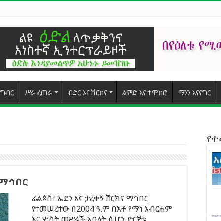
ግብር
ሥራ ፈጠራ
ብድር እና ሽርክና
ልምድ እና ተሞክሮ
ማንን እናናግር
የ
 ማኅበር
ፊልጶስ፣ ኤደን እና ታረቀኝ ሽርክና ማኅበር
የተመሠረተው በ2004 ዓ.ም በአቶ የማነ አብርሐም
እና ሦስት መሥራች አባላት ሲሆን ድርጅቱ