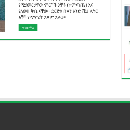
የሚያመርታቸው ምርቶች አቸቶ (ኮምጣጤ) እና
የለውዝ ቅቤ ናቸው። ድርጅቱ በቀን አንድ ሺህ ሊትር
አቸቶ የማምረት አቅም አለው።
ተጨማሪ