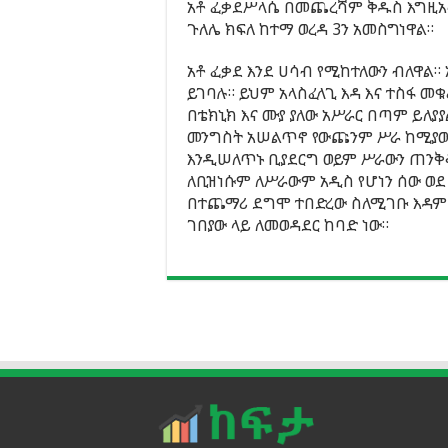
አቶ ፈቃደሥላሴ በመጨረሻም ቅዱስ እግዚአብ
ጉለሌ ክፍለ ከተማ ወረዳ 3ን አመስግነዋል።
አቶ ፈቃደ እንደ ሀሳብ የሚከተለውን ብለዋል
ይገባሉ። ይህም አላስፈላጊ እዳ እና ተስፋ 
በቴክኒክ እና ሙያ ያለው አሥራር በጣም ይለያ
መንግስት አሠልጥኖ የውጩንም ሥራ ከሚያውቁ
እንዲሠለጥኑ ቢያደርግ ወይም ሥራውን ጠንቅቆ
ለቢዝነሱም ለሥራውም አዲስ የሆነን ሰው ወደ
በተጨማሪ ደግሞ ተበድረው ስለሚገቡ እዳም ይ
ገበያው ላይ ለመወዳደር ከባድ ነው።