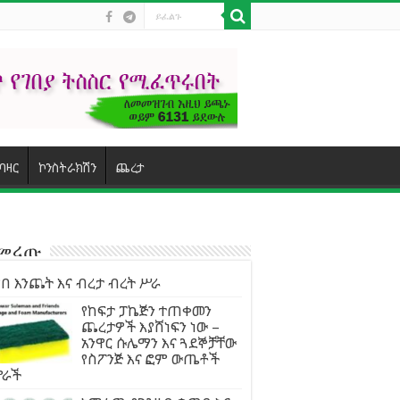
ባዛር
ኮንስትራክሽን
ጨረታ
ተመረጡ
በ እንጨት እና ብረታ ብረት ሥራ
የከፍታ ፓኬጅን ተጠቀመን
ጨረታዎች እያሸነፍን ነው –
አንዋር ሱሌማን እና ጓደኞቻቸው
የስፖንጅ እና ፎም ውጤቶች
ምራች