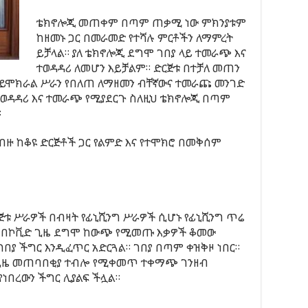
ቴክኖሎጂ መጠቀም በጣም ጠቃሚ ነው ምክንያቱም
ከዘመኑ ጋር በመራመድ የተሻሉ ምርቶችን ለማምረት
ይቻላል። ያለ ቴክኖሎጂ ደግሞ ገበያ ላይ ተመራጭ እና
ተወዳዳሪ ለመሆን እይቻልም። ድርጅቱ በተቻለ መጠን
ይሞክራል ሥራን የበለጠ ለማዘመን ብቸኛውና ተመራጩ መንገድ
 ተወዳዳሪ እና ተመራጭ የሚያደርጉ ስለዚህ ቴክኖሎጂ በጣም
።
ብዙ ከቆዩ ድርጅቶች ጋር የልምድ እና የተሞክሮ በመቅሰም
ድርጅቱ ሥራዎች በብዛት የፊኒሺንግ ሥራዎች ሲሆኑ የፊኒሺንግ ጥሬ
። በኮቪድ ጊዜ ደግሞ ከውጭ የሚመጡ እቃዎች ቆመው
የገበያ ችግር እንዲፈጥር አድርጓል። ገበያ በጣም ቀዝቅዞ ነበር።
ነት ጊዜ መጠባበቂያ ተብሎ የሚቀመጥ ተቀማጭ ገንዘብ
ነበረውን ችግር ሊያልፍ ችሏል።