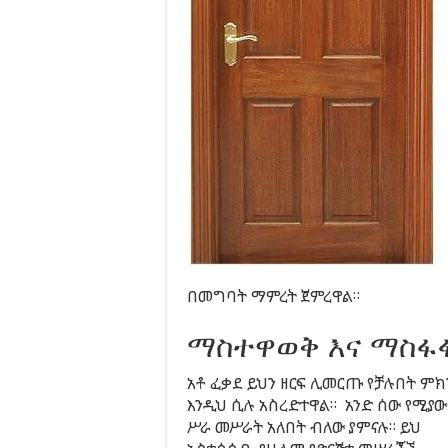
በመግባት ማምረት ጀምረዋል።
ማስተዋወቅ እና ማስፋ
አቶ ፈቃደ ይህን ዘርፍ ሊመርጡ የቻሉበት ምክ
እንዲህ ሲሉ አስረድተዋል። አንድ ሰው የሚያ
ሥራ መሥራት አለበት ብለው ያምናሉ። ይህ