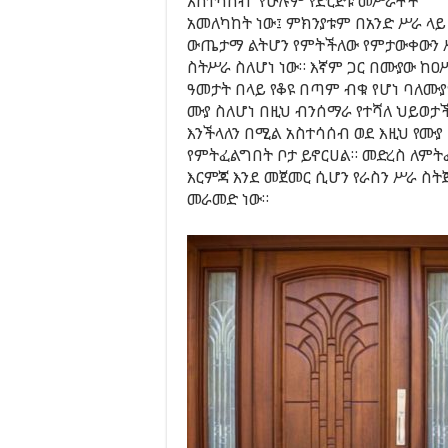
አስተሳሰብ የሁሉም የድርጅቱ መሥራቾች
አመለካከት ነው፤ ምክንያቱም በአንድ ሥራ ላይ
ውጤታማ ልትሆን የምትችለው የምታውቀውን 
ስትሥራ ስለሆነ ነው። እኛም ጋር በሙያው ከዐ
ዓመታት በላይ የቆዩ በጣም ብቁ የሆነ ባለሙያ
ሙያ ስለሆነ በዚህ ብንሰማራ የተሻለ ህይወታች
እንችላለን በሚል አስተሳሰብ ወደ እዚህ የሙያ 
የምትፈልግበት ቦታ ይኖርሀል። መድረስ ለምት
እርምጃ እንደ መጀመር ሲሆን የራስን ሥራ ስ
መራመድ ነው።