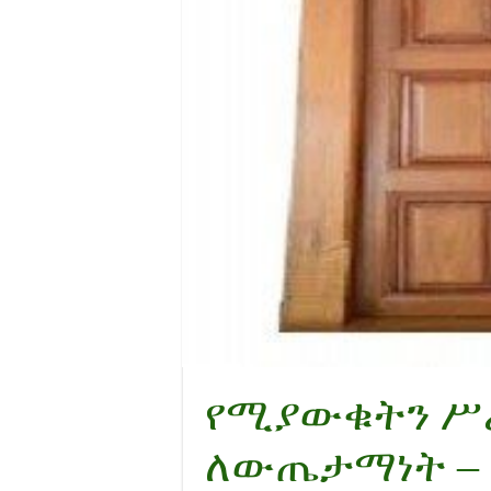
የሚያውቁትን ሥ
ለውጤታማነት – 