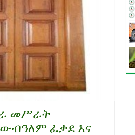
ራ መሥራት
ውብዓለም ፈቃደ እና