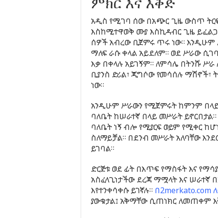
ምክር እና እቅድ
አዲስ የሚገባ ሰው በአጭር ጊዜ ውስጥ ትርፍ
እስከሚተዋወቅ ሙያ እስኪዳብር ጊዜ ይፈልጋል
ሰዎች አብረው ቢጀምሩ ጥሩ ነው። እንዲሁም 
ማለፍ ራሱ ቀላል አይደለም። ወደ ሥራው ሲገ
እቃ በቀላሉ አይገኝም። ለምሳሌ በትንሹ ሥራ ለ
ቢያንስ ድሪል፣ ጂግሶው የመሳሰሉ ማሽኖች፣
ነው።
አንዲሁም ሥራውን የሚጀምሩት ከምንም በላይ
ባለቤት ከሠራተኛ በላይ መሥራት ይኖርበታል።
ባለቤት ነኝ ብሎ የሚያርፍ ወይም የሚቀር ከ
ስለማይቻል። በደንብ መሥራት አለባቸው እንደ
ይገባል።
ድርጅቱ ወደ ፊት በእጥፍ የማስፋት እና የማሳ
አስፈላጊነታችው ደረጃ ማሟላት እና ሠራተኛ 
እየተንቀሳቀሱ ይገኛሉ።
በ2merkato.com 
ያውቁታል፤ አቅማቸው ሲጠነክር ለመጠቀም እ