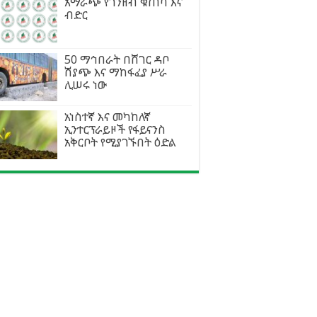
አማራጭ የገንዘብ ቁጠባ እና
ብድር
50 ማኅበራት በሸገር ዳቦ
ሽያጭ እና ማከፋፈያ ሥራ
ሊሠሩ ነው
አነስተኛ እና መካከለኛ
ኢንተርፕራይዞች የፋይናንስ
አቅርቦት የሚያገኙበት ዕድል