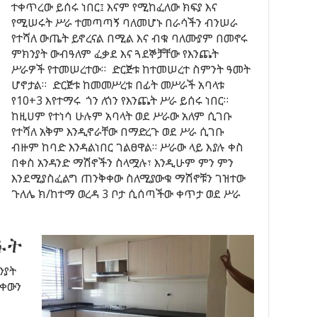
ተቀጥረው ይሰሩ ነበር፤ እናም የሚከፈለው ክፍያ እና
የሚሠሩት ሥራ ተመጣጣኝ ባለመሆኑ በራሳችን ብንሠራ
የተሻለ ውጤት ይኖረናል በሚል እና ብቁ ባለሙያም በመኖሩ
ምክንያት ውብዓለም ፈቃደ እና ጓደኞቻቸው የእንጨት
ሥራዎች የተመሠረተው። ድርጅቱ ከተመሠረተ ስምንት ዓመት
ሆኖታል። ድርጅቱ ከመመሥረቱ በፊት መሥራች አባላቱ
የ10+3 እየተማሩ ጎን ለጎን የእንጨት ሥራ ይሰሩ ነበር።
ከዚሀም የተነሳ ሁሉም አባላት ወደ ሥራው አለም ሲገቡ
የተሻለ አቅም እንዲኖራቸው በማድረጉ ወደ ሥራ ሲገቡ
ብዙም ከባድ እንዳልነበር ገልፀዋል። ሥራው ላይ እያሉ ቀስ
በቀስ አንዳንድ ማሽኖችን ስላሟሉ፣ እንዲሁም ምን ምን
እንደሚያስፈልግ ጠንቅቀው ስለሚያውቁ ማሽኖቹን ገዝተው
ጉለሌ ክ/ከተማ ወረዳ 3 ቦታ ሲሰጣችው ቀጥታ ወደ ሥራ
ፋት
ንያት
ውቀውን