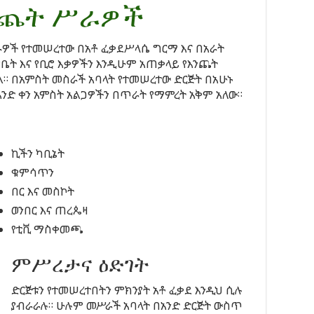
ንጨት ሥራዎች
ራዎች የተመሠረተው በአቶ ፈቃደሥላሴ ግርማ እና በአራት
 የቤት እና የቢሮ እቃዎችን እንዲሁም አጠቃላይ የእንጨት
ል። በአምስት መስራች አባላት የተመሠረተው ድርጅት በአሁኑ
አንድ ቀን አምስት አልጋዎችን በጥራት የማምረት አቅም አለው።
ኪችን ካቢኔት
ቁምሳጥን
በር እና መስኮት
ወንበር እና ጠረጴዛ
የቲቪ ማስቀመጫ
ምሥረታና ዕድገት
ድርጅቱን የተመሠረተበትን ምክንያት አቶ ፈቃደ እንዲህ ሲሉ
ያብራራሉ። ሁሉም መሥራች አባላት በአንድ ድርጅት ውስጥ