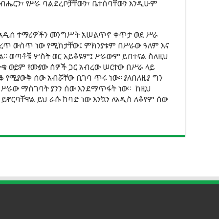
ሔርን፣ የሥራ ባልደረቦቻቸውን፣ ቤተሰባቸውን እንዲሁም
። አዲስ ተማሪዎችን መንግሥት አሠልጥኖ ቀጥታ ወደ ሥራ
መቁረጥ ውስጥ ነው የሚከታቸው፤ ምክንያቱም በሥራው ዓለም እና
ያል። ወጣቶቹ ሦስት ወር አይቆዩም፤ ሥራውም ይበተናል ስለዚህ
 ወይም የሙያው ሰዎች ጋር አብረው ሠርተው በሥራ ላይ
 የሚያውቅ ሰው አብሯቸው ቢገባ ጥሩ ነው። ያለበለዚያ ግን
 ሥራው ማስገባት ያንን ሰው እንደማጥፋት ነው። ከዚህ
ኖርባቸዋል ይህ ራሱ ከባድ ነው እንኳን ለአዲስ ለቆየም ሰው