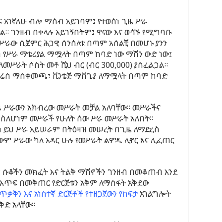
 አገኛለሁ ብሎ ማሰብ አይገባም፤ የተወሰነ ጊዜ ሥራ
። ገንዘብ በቀላሉ አይገኝበትም፤ ዋናው እና ወሳኙ የሚግባቡ
ሥራው ሲጀምር ሕጋዊ ሰንሰለቱ በጣም አሰልቺ በመሆኑ ያንን
ባ የሥራ ማቴሪያል ማሟላት በጣም ከባድ ነው ማሽን ውድ ነው፤
መሥራት ሶስት መቶ ሺህ ብር (ብር 300,000) ያስፈልጋል።
 ትሬስ ማስቀመጫ፣ ቪንቴጅ ማሸጊያ ለማሟላት በጣም ከባድ
 ሥራውን አክብረው መሥራት መቻል አለባቸው። መሥራችና
 ስለሆነም መሥራች የሁለት ሰው ሥራ መሥራት አለበት።
ሆነ ይህ ሥራ አይሠራም በትዕዛዝ መሠረት በጊዜ ለማድረስ
ውም ሥራው ካለ አዳር ሁሉ የመሥራት ልምዱ ሊኖር እና ሊፈጠር
ያ ሱቆችን መክፈት እና ትልቅ ማሽኖችን ገንዘብ በመቆጠብ እንደ
በእጥፍ በመቅጠር የድርጅቱን አቅም ለማስፋት አቅደው
ለጥቃቅን እና አነስተኛ ድርጅቶች የተዘጋጀውን የከፍታ
አገልግሎት
ቅድ አላቸው።