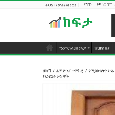
ያግኙን
የምክር ጥግ
ቅዳሜ ፣ ኦውገስት 08 2026
የኢንተርፕራይዝ መረጃ
የቢዝነስ ዜና
መነሻ
/
ልምድ እና ተሞክሮ
/
የሚያውቁትን ሥራ
የእንጨት ሥራዎች