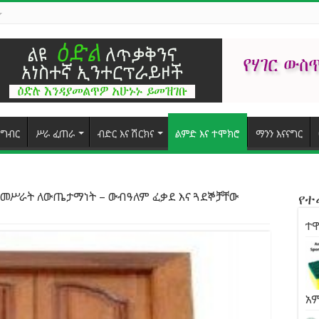
ግብር
ሥራ ፈጠራ
ብድር እና ሽርክና
ልምድ እና ተሞክሮ
ማንን እናናግር
 መሥራት ለውጤታማነት – ውብዓለም ፈቃደ እና ጓደኞቻቸው
የ
ተዋ
አ