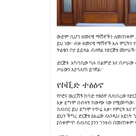
ውድም ቢሆን ዘመናዊ ማሽኖችን ለመጠቀም 
ይህ ነው። ብዙ ዘመናዊ ማሽኖች አሉ ምርትን
ትልቁን ቦታ ይይዛል ብለዋል የድርጅቱ መሥራች
ድርጅቱ አካባቢው ካሉ በልምድ እና በሥራው 
ሥራውን እያሳለጠ ይገኛል።
የኮቪድ ተፅዕኖ
የኮሮና ወረርሽኝ ከባድ ተፅዕኖ ስለነበረው የ
እቃ ደግሞ በብዛት ከውጭ ነው የሚመጣው
ስለነበር ይህ ደግሞ የጥሬ እቃ፣ የምርት እና 
ይህን ችግረ ድርጅቱ ያልፈው ለእንዲህ አይ
ያስቀምጥ ስለነበር ያንን ገንዘብ በመጠቀም የ