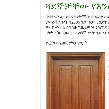
ጓደኞቻቸው የእ
ውባዓለም ፈቃደ እና ጓደኞቻቸው የእንጨት ሥ
መሥራች አባላት በ2006 ዓ.ም ነው። ድርጅቱ
ሥራዎችን ቃል በገባው ጊዜ አምርቶ ያስረክባ
ወቅት አስር ጊዜያዊ ሠራተኞች ያሉት ሲሆን በ
ድርጅቱ የሚያመርታቸው ምርቶች