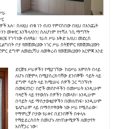
ሥራ
ሥር
ዎች አሉ። ስለዚህ ብቁ ነን ብለን የምናስበው በዚህ በእንጨት
ንን መቀየር እንችላለንን፤ ስለሆነም የተሻለ ገቢ ማግኘት
ዘርፍ የገባነው ብለዋል፡፡ የራስ ሥራ እቅድ አለህ፤ መድረስ
ፈልግበት ቦታ የመጀመሪያው ነገር ሥራ ስትጀምር የመጀመሪያውን
ትጀምር ደግሞ ለመድረሻህ ለመቅረብ የመጀመሪያውን እርምጃ እንደ
ድርጅቱ ሥራዎችን የሚያገኘው ከዐሥራ አምስት በላይ
ለሆኑ በጅምላ በሚያስረክባቸው ደንበኞቹ፣ ሳይት ላይ
ደግሞ ሳይት ላይ ከሚሠሩ ሰዎች ጋር ግንኙነት
በመፍጠር፣ በሮች መስኮቶችን በመሥራት እንዲሁም
ባዛሮች ላይ የተወሰኑ ሰዎችን በመላክ፣ እንዲሁም
በሳይት ላይ ማስታወቂያዎችን በመለጠፍ፣ እንዲሁም
ቴሌግራም ላይ በማስተዋወቅ ነው ሥራ የሚሰራው።
የማምረቻ ቦታው የራቀና በደንበኞች በቀላሉ
የማይደረስበት በመሆኑ ለተጠቃሚዎች ለመታየት
አስቸጋሪ ነው።