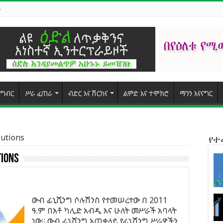
ግብር
ሥራ ፈጠራ
ብድር እና ሽርክና
ልምድ እና ተሞክሮ
ማንን እናናግር
lutions
የ
tions
ውብ ፊኒሺንግ ሶሉሽንስ የተመሠረተው በ 2011
ዓ.ም በአቶ ካሊድ አብዲ እና ሁለት መሥራች አባላት
ነው። ውብ ፊኒሺንግ አጠቃላይ የፊኒሽንግ ሥራዎችን