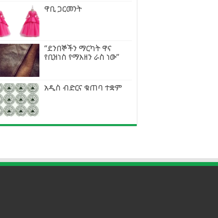
ዋቢ ጋርመንት
“ደንበኞችን ማርካት ዋና
የቢዝነስ የማእዘን ራስ ነው”
አዲስ ብድርና ቁጠባ ተቋም