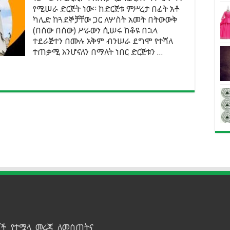
የሚሠራ ድርጅት ነው። ከድርጅቱ ምሥረታ በፊት አቶ
ካሊድ ከጓደኞቻቸው ጋር ለሦስት አመት በትውውቅ
(በሰው በሰው) ሥራውን ሲሠሩ ከቆዩ በኋላ
ተደራጅተን በሙሉ አቅም ብንሠራ ደግሞ የተሻለ
ተጠቃሚ እንሆናለን በማለት ነበር ድርጅቱን …
ይዞች የተሟላ መረጃ ለመስጠትና