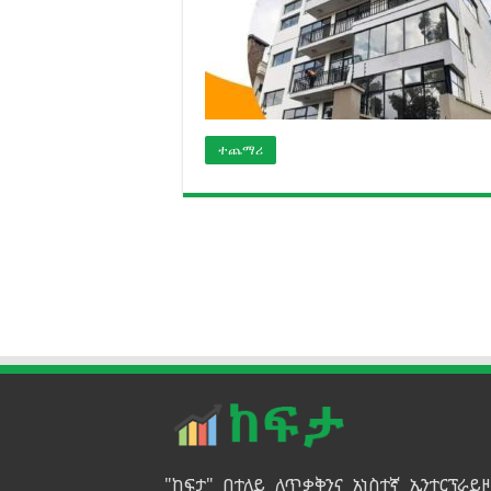
ተጨማሪ
"ከፍታ" በተለይ ለጥቃቅንና አነስተኛ ኢንተርፕራ