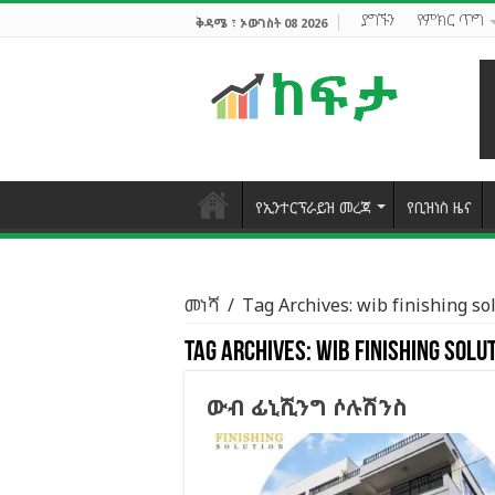
ያግኙን
የምክር ጥግ
ቅዳሜ ፣ ኦውገስት 08 2026
የኢንተርፕራይዝ መረጃ
የቢዝነስ ዜና
መነሻ
/
Tag Archives: wib finishing so
Tag Archives:
wib finishing solu
ውብ ፊኒሺንግ ሶሉሽንስ