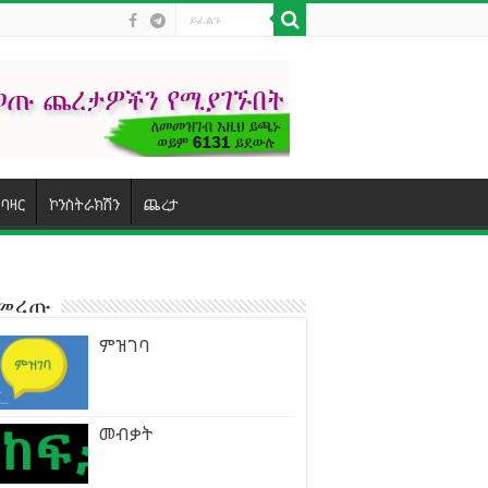
ባዛር
ኮንስትራክሽን
ጨረታ
ተመረጡ
ምዝገባ
መብቃት