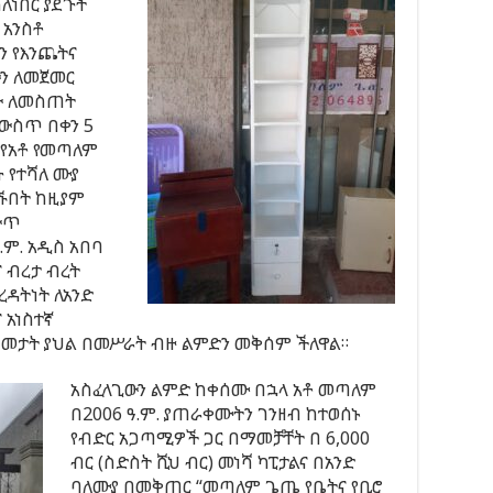
ስለነበር ያደጉት
 አንስቶ
ን የእንጨትና
ውን ለመጀመር
ያው ለመስጠት
 ውስጥ በቀን 5
 የአቶ የመጣለም
 የተሻለ ሙያ
ገኙበት ከዚያም
ውጥ
ም. አዲስ አበባ
 ብረታ ብረት
ረዳትነት ለአንድ
 አነስተኛ
 ዓመታት ያህል በመሥራት ብዙ ልምድን መቅሰም ችለዋል።
አስፈላጊውን ልምድ ከቀሰሙ በኋላ አቶ መጣለም
በ2006 ዓ.ም. ያጠራቀሙትን ገንዘብ ከተወሰኑ
የብድር አጋጣሚዎች ጋር በማመቻቸት በ 6,000
ብር (ስድስት ሺህ ብር) መነሻ ካፒታልና በአንድ
ባለሙያ በመቅጠር “መጣለም ጌጤ የቤትና የቢሮ