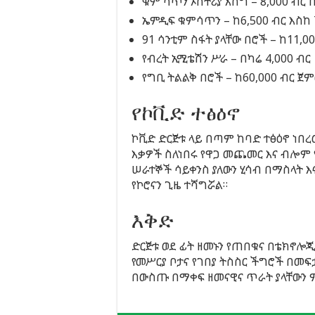
ቁም ሳጥን ኦስትሪያ እሽግ – 8,000 ብር 
ኤምዲፍ ቁምሳጥን – ከ6,500 ብር እስከ 
91 ሳንቲም ስፋት ያላቸው በሮች – ከ11,0
የብረት ኢሚቴሽን ሥራ – በካሬ 4,000 ብር
የግቢ ትልልቅ በሮች – ከ60,000 ብር ጀ
የኮቪድ ተፅዕኖ
ኮቪድ ድርጅቱ ላይ በጣም ከባድ ተፅዕኖ ነበረ
እቃዎች ስለነበሩ የዋጋ መጨመር እና ብሎም 
ሠራተኞች ሳይቀንስ ያለውን ሂሳብ በማስላት 
የኮሮናን ጊዜ ተሻግሯል።
እቅድ
ድርጅቱ ወደ ፊት ዘመኑን የጠበቁና በቴክኖሎ
የመሥርያ ቦታና የገበያ ትስስር ችግሮች በመፍ
በውስጡ በማቀፍ ዘመናዊና ጥራት ያላቸውን ም