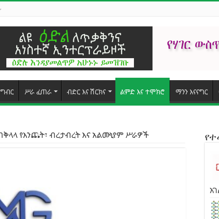
ግብር
ሥራ ፈጠራ
ብድር እና ሽርክና
ልምድ እና ተሞክሮ
ማንን እናናግር
ላላ የእንጨት፣ ብረታብረት እና አልሙኒየም ሥራዎች
የ
አገ