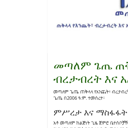
መጣለም ጌጤ ጠቅ
ብረታብረት እና 
መጣለም ጌጤ ጠቅላላ የእንጨት፣ ብረታብረት
ጌጤ በ2006 ዓ.ም. ተመሰረተ።
ምሥረታ እና ማስፋፋት
አቶ መጣለም ከልጅነት ጊዜ ጀምሮ ቤተሰቦቻ