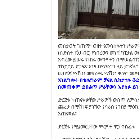
መስታወት ገጠማ፣ ወዘተ የመሳሰሉትን ሥራዎች 
(ስድስት ሺህ ብር) የነበረውን መነሻ ካፒታል 
አብረው ይሠሩ የነበሩ ወጣቶችን በማሠልጠን 
ተከታታይ ድጋፍና እገዛ በማድረግ ላይ ይገኛል።
መበየጃ ማሽን፣ መቁረጫ ማሽን፣ ቀለም መቀቢ
አገልግሎት በቴሌግራም ቻናል ሲከታተሉ ቆይ
በመጠቀም ይበልጥ ሥራቸውን እያሰፉ ይገ
ድርጅቱ ካጠናቀቃቸው ሥራዎች ውስጥ ለምሳሌ የ
ጨረታ በማሸነፍ ያገኘው የሳሪስ የገበያ ማዕከ
አጠናቋል።
ድርጅቱ የሚያመርታቸው ምርቶች ዋጋ በከፊሉ