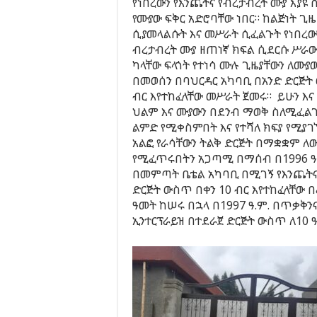
የነበረውን የእንጨትና የብረታብረት ሙያ እያዩ 
የሙያው ፍቅር አድሮባቸው ነበር። ከልጅነት ጊዜ
ሲያመላልሱት እና መሥራት ሲፈልጉት የነበረው
ብረታብረት ሙያ ዘጠነኛ ክፍል ሲደርሱ ሥራ
ካላቸው ፍላጎት የተነሳ ሙሉ ጊዜያቸውን ለሙ
በመወሰን በባህርዳር አካባቢ በአንድ ድርጅት
ብር እየተከፈላቸው መሥራት ጀመሩ። ይሁን እና
ህልም እና ሙያውን በደንብ ማወቅ ስለሚፈልጉ
ልምድ የሚቀስምበት እና የተሻለ ክፍያ የሚያ
አልፎ የራሳቸውን ትልቅ ድርጅት በማቋቋም ለ
የሚፈጥሩበትን አጋጣሚ በማሰብ በ1996 ዓ.
በመምጣት ቤቴል አካባቢ በሚገኝ የእንጨትና
ድርጅት ውስጥ በቀን 10 ብር እየተከፈላቸው በ
ዓመት ከሠሩ በኋላ በ1997 ዓ.ም. በጥቃቅንና
ኢንተርፕራይዝ በተደራጀ ድርጅት ውስጥ ለ10