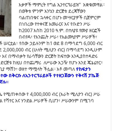
እቃዎች ማምረት የግል ኢንተርፕራይዝ” አቋቁመዋል።
በወቅቱ ምንም እንኳን ድርጅቱ ደረጃቸውን
ባልጠበቁና ኋላቀር በሆኑ መሣርያዎች ቢጀምርም
በነበረው የተቀናጀ አመራርና እና የቡድን ሥራ
ከ2007 እስከ 2010 ዓ.ም. በተለያዩ የሙያ ዘርፎች
በብየዳ፣ የእንጨት ሥራ፣ የአልሙኒየም ሥራዎች፣
ሠርቷል። የሰው ኃይሉንም ከ1 ወደ 8 በማሳደግ 6,000 ብር
ወደ 2,000,000 ብር (ሁለት ሚሊየን ብር) በማሳደግ እንዲሁም
እና በማብቃት የራሳቸውን ድርጅት ከፍተው እንዲያስተዳድሩ
 ድርጅቱ ከዚህ በተጨማሪ ለሥራው አጋዥ የሆኑ እንደ ጄኔሬተር፣
ያ ማሽን፣ ወዘተ ማሟላት ችሏል። አቶ መጣለ
የከፍታን
ተው በቅርቡ ለኢንተርፕራይዞች የተዘጋጀውን የቅናሽ ፓኬጅ
ኛሉ።
ሚጠቀሰው የ 4,000,000 ብር (አራት ሚሊዮን ብር) ሥራ
ል የሻተር እና ሃንድል ሥራዎች ሲሆን፣ ሥራውንም በሚገባ