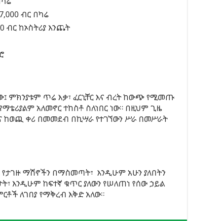
በካሬ
7,000 ብር በካሬ
00 ብር ከኦስትሪያ እንጨት
ምሮ
ው፤ ምክንያቱም ጥሬ እቃ፣ ፈርኒቸር እና ብረት ከውጭ የሚመጡ
የማቴሪያልም አለመኖር ተከስቶ ስለነበር ነው። በዚህም ጊዜ
እና ከወጪ ቀሪ በመመደብ በኪሣራ የተገኘውን ሥራ በመሥራት
ጂ የታገዙ ማሽኖችን በማስመጣት፣ እንዲሁም አሁን ያለበትን
ታት፣ እንዲሁም ከፍተኛ ቁጥር ያለውን የሠለጠነ የሰው ኃይል
ርቶች ለገበያ የማቅረብ እቅድ አለው።