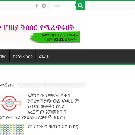
ባዛር
ኮንስትራክሽን
ጨረታ
ተመረጡ
ኤጀንሲው የማይንቀሳቀስ
ንብረት ሽያጭ ውል እንዲሁም
የብድር ውሎችን ሰነድ
አረጋግጦ የመመዝገብ
ልግሎት ላይ የአሠራር ለውጦች አደረገ
የኛ የገንዘብ ቁጠባ እና ብድር