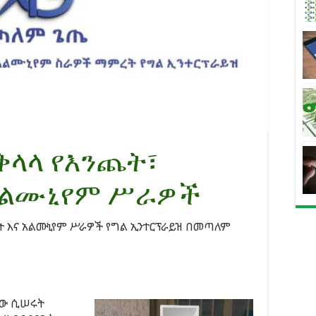
ላላ የእንጨት፣
አልሙኒየም ሥራዎች
 እና አልሙኒየም ሥራዎች የግል ኢንተርፕራይዝ በመጣለም
ቸው ሲሠሩት