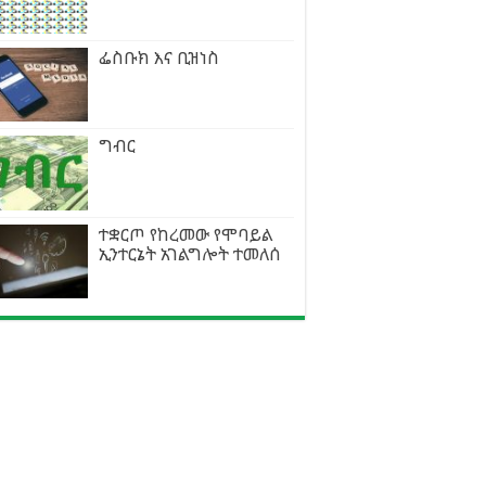
ፌስቡክ እና ቢዝነስ
ግብር
ተቋርጦ የከረመው የሞባይል
ኢንተርኔት አገልግሎት ተመለሰ