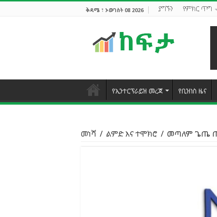
ያግኙን
የምክር ጥግ
ቅዳሜ ፣ ኦውገስት 08 2026
የኢንተርፕራይዝ መረጃ
የቢዝነስ ዜና
መነሻ
/
ልምድ እና ተሞክሮ
/
መጣለም ጌጤ ጠቅ