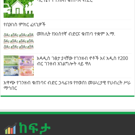
የቢዝነስ ምክር ፈላጊዎች
መክሊት የአነስተኛ ብድርና ቁጠባ ተቋም አ.ማ.
አዳዲስ ገፅታ ያላቸው የገንዘብ ኖቶች እና አዲስ የ200
ብር ገንዘብ አገልግሎት ላይ ዋለ
አዋጭ የገንዘብ ቁጠባና ብድር ኃላፊነቱ የተወሰነ መሠረታዊ የህብረት ሥራ
ማኅበር