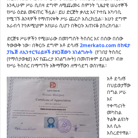
እንዲሁም ሥራ ሲበዛ ደግሞ ለሚጨመሩ ስምንት ጊዜያዊ ሠራተኞች
የሥራ ዕድል መፍጠር ችሏል። ይህ ድርጅት ቃሊቲ እና ኮተቤ አካባቢ
የሚገኙ ሕንጻዎች የማጠናቀቅ ሥራ ጨርሶ አስረክቧል። አሁን ደግሞ
አራብሳ ኮንዶሚኒየም እየሠራ ሲሆን በቅርቡ አጠናቆ ያስረክባል።
ድርጅቱ ሥራዎችን የሚሠራው በመንግስት ትስስር እና በሰው በሰው
ትውውቅ ነው። በቅርቡ ደግሞ አቶ ደሳለኝ
2merkato.com በከፍታ
ፓኬጅ ለኢንተርፕራይዞች ያዘጋጀውን አገልግሎት
(የገበያ ትስስር
(የማስታወቂያ) እና የጨረታ አገልግሎት) በመጠቀም ይበልጥ ብዙ
የሥራ ትስስር በማግኘት አቅማቸውን ለማሳደግ ወስነዋል።
አቶ ደሳለኝ
በህይወታቸው
በግል ሥራ
እና
ተቀጣሪነት
መካከል
ትልቅ ልዩነት
አለ ሲሉ
አስረድተዋል።