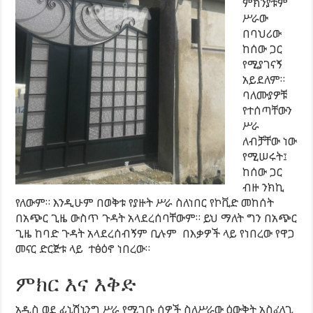
ምክንያቱም
ሥራው
በባህሪው
ከሰው ጋር
የሚያገናኝ
አይደለም።
ባለሙያዎቹ
የተሰጣቸውን
ሥራ
ለብቻቸው ነው
የሚሠሩት፤
ከሰው ጋር
ብዙ ንክኪ
የለውም። እንዲሁም በወቅቱ የያዙት ሥራ ስለነበር የኮቪድ መከሰት
በአጭር ጊዜ ውስጥ ጉዳት አላደረሰባቸውም። ይህ ማለት ግን በአጭር
ጊዜ ከባድ ጉዳት አላደረሰብኝም ቢሉም በእቃዎች ላይ የነበረው የዋጋ
መናር ድርጅቱ ላይ ተፅዕኖ ነበረው።
ምክር እና እቅድ
አዲስ ወደ ፊኒሽኒንግ ሥራ የሚገቡ ሰዎች ስለሥራው ዕውቅት አስፈላጊ