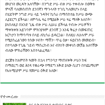
መሆኑን መረዳት አለባቸው። በንግድ ሥራ ብዙ ሥራ ተቀብሎ በወቅቱ
ምላሽ ባለመስጠት ደንበኛን ማጉላላት ተገቢ ካለመሆኑ በላይ
በሂደትም ንግድ ሥራ ላይ ጉዳትና ኪሳራ በማስከተል ከሥራ ውጭ
ሊያደርግ ይችላል። ለምሳሌ ዛሬ የሚያልቅ ሥራ ዛሬ ማለቅ አለበት።
ያለበለዚያ በአንድ ጊዜ ብዙ ሥራ ሊሠራ ይችላል ተብሎ ሥራዎችን
ማቀዝቀዝ አይገባም ምክንያቱም ደንበኛ ጋ አንዴ ቅሬታ በመፍጠር
እርካታን ከማሳጣቱ በላይ ለኪሳራ ይዳርጋል። ስለዚህ ለሁሉም ሥራ
የሚያስፈልገውን የሰው ሃብት፣ ማሽን፣ ጥሬ ዕቃ፣ ፋይናንስ መመደብ፣
በተባለው የጊዜ ገደብ ማስረከብ እና ብክነት መቀነስ መቻል አለባቸው
ብለው ምክራቸውን አስተላልፈዋል።
ድርጅቱ ከአምስት ዓመት በኋላ የግንባታ ማጠናቀቅ ሥራን ከፍ
በማድረግ ወደ ሕንጻ ተቋራጭ የማደግ እቅድ ያለው ሲሆን በተጨማሪም
የአሉሚኒየም ሥራ የመሥራ ዕቅድ አለው።
የተመረጡ
ሳር ቤት የገንዘብ ቁጠባና ብድር