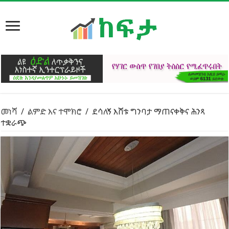
መነሻ
/
ልምድ እና ተሞክሮ
/
ደሳለኝ እሸቱ ግንባታ ማጠናቀቅና ሕንጻ
ተቋራጭ