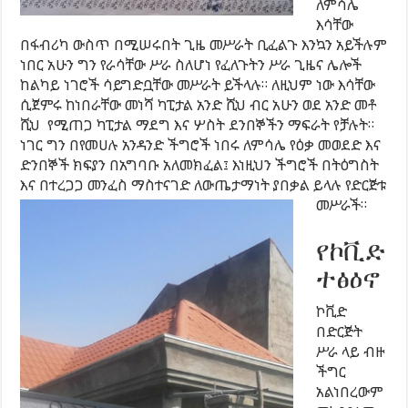
ለምሳሌ
እሳቸው
በፋብሪካ ውስጥ በሚሠሩበት ጊዜ መሥራት ቢፈልጉ እንኳን አይችሉም
ነበር አሁን ግን የራሳቸው ሥራ ስለሆነ የፈለጉትን ሥራ ጊዜና ሌሎች
ከልካይ ነገሮች ሳይግድቧቸው መሥራት ይችላሉ። ለዚህም ነው እሳቸው
ሲጀምሩ ከነበራቸው መነሻ ካፒታል አንድ ሺህ ብር አሁን ወደ አንድ መቶ
ሺህ የሚጠጋ ካፒታል ማደግ እና ሦስት ደንበኞችን ማፍራት የቻሉት።
ነገር ግን በየመሀሉ አንዳንድ ችግሮች ነበሩ ለምሳሌ የዕቃ መወደድ እና
ድንበኞች ክፍያን በአግባቡ አለመክፈል፤ እነዚህን ችግሮች በትዕግስት
እና በተረጋጋ መንፈስ ማስተናገድ ለውጤታማነት ያበቃል ይላሉ የድርጅቱ
መሥራች።
የኮቪድ
ተፅዕኖ
ኮቪድ
በድርጅት
ሥራ ላይ ብዙ
ችግር
አልነበረውም