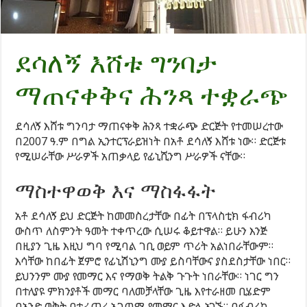
ደሳለኝ እሸቱ ግንባታ
ማጠናቀቅና ሕንጻ ተቋራጭ
ደሳለኝ እሸቱ ግንባታ ማጠናቀቅ ሕንጻ ተቋራጭ ድርጅት የተመሠረተው
በ2007 ዓ.ም በግል ኢንተርፕራይዝነት በአቶ ደሳለኝ እሸቱ ነው። ድርጅቱ
የሚሠራቸው ሥራዎች አጠቃላይ የፊኒሺንግ ሥራዎች ናቸው።
ማስተዋወቅ እና ማስፋፋት
አቶ ደሳለኝ ይህ ድርጅት ከመመስረታቸው በፊት በፕላስቲክ ፋብሪካ
ውስጥ ለስምንት ዓመት ተቀጥረው ሲሠሩ ቆይተዋል። ይሁን እንጅ
በዚያን ጊዜ እዚህ ግባ የሚባል ገቢ ወይም ጥሪት አልነበራቸውም።
እሳቸው ከበፊት ጀምሮ የፊኒሽኒንግ ሙያ ይስባቸውና ያስደስታቸው ነበር።
ይህንንም ሙያ የመማር እና የማወቅ ትልቅ ጉጉት ነበራቸው። ነገር ግን
በተለያዩ ምክንያቶች መማር ባለመቻላቸው ጊዜ እየተራዘመ ቢሄድም
በአንድ ወቅት በተፈጠረ አጋጣሚ የመማር እድል አገኙ። በፋብሪካ