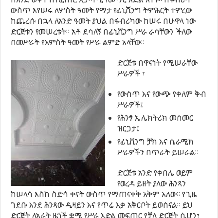
ውስጥ እየሠሩ ለሦስት ዓመት የማታ የፊኒሺንግ ትምሕርት ተምረው
ከጨረሱ በኋላ ለአንድ ዓመት ያህል በፋብሪካው ከሠሩ በሁዋላ ነው
ድርጅቱን የመሠረቱት። አቶ ደሳለኝ በፊኒሺንግ ሥራ ራሳቸውን ችለው
በመሥራት የአምስት ዓመት የሥራ ልምድ አላቸው።
ድርጅቱ በዋናነት የሚሠራቸው
ሥራዎች ፣
የውስጥ እና የውጭ የቀለም ቅብ
ሥራዎች፤
የሕንፃ ኤሌክትሪክ መስመር
ዝርጋታ፤
የፊኒሺንግ ቻክ እና ሴራሚክ
ሥራዎችን በጥራት ይሠራል።
ድርጅቱ አንድ የቀበሌ ወይም
የወረዳ ይዘት ያለው ሕንጻን
ከሠላሳ እስከ ስድሳ ቀናት ውስጥ የማጠናቀቅ አቅም አለው። የጊዜ
ገደቡ እንደ ሕንጻው ዲዛይን እና የጥሬ እቃ አቅርቦት ይወሰናል። ይህ
ድርጅት ለአራት ዜጎች ቋሚ የሥራ እድል መፍጠር የቻለ ድርጅት ሲሆን፣