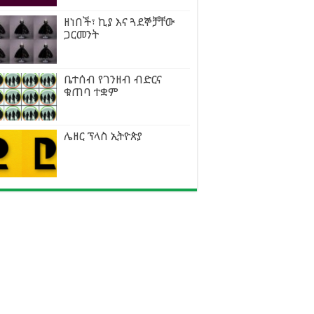
ዘነበች፣ ኪያ እና ጓደኞቻቸው
ጋርመንት
ቤተሰብ የገንዘብ ብድርና
ቁጠባ ተቋም
ሌዘር ፕላስ ኢትዮጵያ