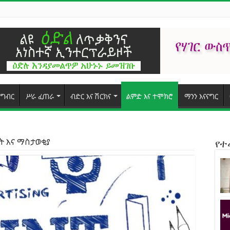
ግብር
ሥራ ፈጠራ
ብድር እና ሽርክና
ልምድ እና ተሞክሮ
ማንን እናናግር
ት እና ማስታወቂያ
የ