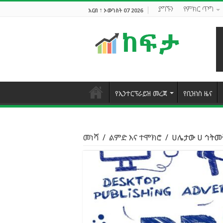
ያግኙን
የምክር ጥግ
አርብ ፣ ኦውገስት 07 2026
የኢንተርፕራይዝ መረጃ
የቢዝነስ ዜና
መነሻ
/
ልምድ እና ተሞክሮ
/
ሀሌታው ሀ ኅትመ