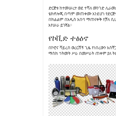
ድርጅቱ ከተመሠረተ ወደ ተሻለ መንገድ ሊራመድ
ቴክኖሎጂ በጣም መጠቀሙ እንደሆነ የድርጅቱ
በክልልም በአዲስ አበባ ማጠናቀቅ የቻለ ሲሆ
እየሠራ ይገኛል።
የኮቪድ ተፅዕኖ
በኮሮና ቫይረስ ወረርሽኝ ጊዜ የነበረውን አስቸ
ማስክ ኅትመት ሥራ በመሥራት ጠቀም ያለ ትር