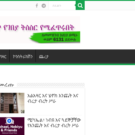
ባዛር
ኮንስትራክሽን
ጨረታ
ተመረጡ
አልአዛር እና ሄኖክ እንጨት እና
ብረታ ብረት ሥራ
ሚካኤል፣ ነብዩ እና ጓደኞቻቸው
የእንጨት እና ብረታ ብረት ሥራ