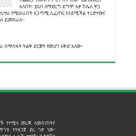
አለበት። ይህን ለማድረግ ደግሞ እቃ ከሌለ ዋጋ
 በኪሣራ የሚሠራበት እጋጣሚ ሊፈጠር እንደሚችል ተረድተውና
ሲሉ ይመክራሉ።
ራ በማስፋት ትልቅ ድርጅት የመሆን እቅድ አለው።
ይዞች የተሟላ መረጃ ለመስጠትና
ማገዝ የተዘጋጀ ድረ ገጽ ነው።