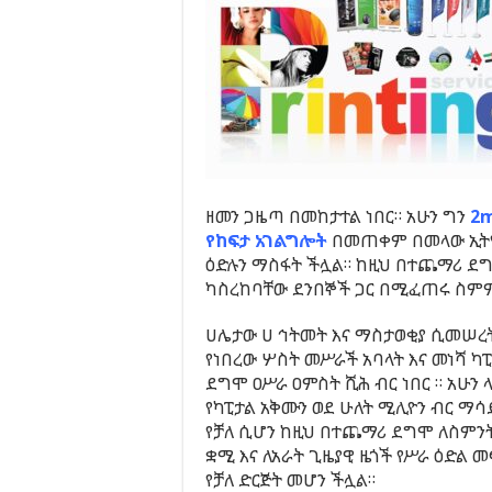
ዘመን ጋዜጣ በመከታተል ነበር። አሁን ግን
2m
የከፍታ አገልግሎት
በመጠቀም በመላው ኢትዮ
ዕድሉን ማስፋት ችሏል። ከዚህ በተጨማሪ ደ
ካስረከባቸው ደንበኞች ጋር በሚፈጠሩ ስምምን
ሀሌታው ሀ ኅትመት እና ማስታወቂያ ሲመሠረ
የነበረው ሦስት መሥራች አባላት እና መነሻ ካ
ደግሞ ዐሥራ ዐምስት ሺሕ ብር ነበር ። አሁን 
የካፒታል አቅሙን ወደ ሁለት ሚሊዮን ብር ማ
የቻለ ሲሆን ከዚህ በተጨማሪ ደግሞ ለስምን
ቋሚ እና ለአራት ጊዜያዊ ዜጎች የሥራ ዕድል 
የቻለ ድርጅት መሆን ችሏል።