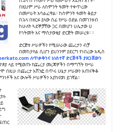
በኋላ በኅትመት ሥራ የመሥራት እድሉን አገኙ።
በዚህም ሥራ ለስምንት ዓመት ተቀጥረው
በመሥራት አሳልፈዋል። ከስምንት ዓመት ቆይታ
በኋላ በዘርፉ ያለው ሰፊ የሥራ ዕድል በመገንዘብ
ከሁለት ጓደኞቻቸው ጋር በመሆን ሀሌታው ሀ
የኅትመት እና ማስታወቂያ ድርጅት መሠረቱ። ።
ድርጅቱ ሥራዎችን የሚሠራው ጨረታን ብቻ
በመከታተል ሲሆን ይህንንም ያደርግ የነበረው አዲስ
erkato.com ለጥቃቅንና አነስተኛ ድርጅቶች ያዘጋጀውን
ጵያ ላይ የሚወጡ የጨረታ መረጃዎችን በማግኘት የሥራ
ግሞ በዚሁ በጨረታ አሸንፎ በጥሩ ሁኔታ ሥራውን አጠናቅቆ
ነቶች እና ውሎች ሥራዎችን እያከናወነ ይገኛል።
ት
ፒታሉ
ላይ
ሳደግ
ት
መፍጠር