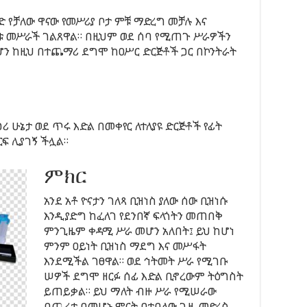
 የቻለው ዋናው የመሥሪያ ቦታ ምቹ ማድረግ መቻሉ እና
 መሥራች ገልጸዋል። በዚህም ወደ ሰባ የሚጠጉ ሥራዎችን
ን ከዚህ በተጨማሪ ደግሞ ከዐሥር ድርጅቶች ጋር በኮንትራት
ጋሪ ሁኔታ ወደ ጥሩ እድል በመቀየር ለተለያዩ ድርጅቶች የፊት
ፍ ሊያገኝ ችሏል።
ምክር
አንደ አቶ ዮናታን ገለጻ ቢዝነስ ያለው ሰው ቢዝነሱ
እንዲያድግ ከፈለገ የደንበኛ ፍላጎትን መጠበቅ
ምንጊዜም ቀዳሚ ሥራ መሆን አለበት፤ ይህ ከሆነ
ምንም ዐይነት ቢዝነስ ማደግ እና መሥፋት
እንደሚችል ገፀዋል። ወደ ኅትመት ሥራ የሚገቡ
ሠዎች ደግሞ ዘርፉ ሰፊ እድል ቢኖረውም ትዕግስት
ይጠይቃል። ይህ ማለት ብዙ ሥራ የሚሠራው
በጨረታ በመሆኑ ምርት በተባለው ጊዜ መድረስ