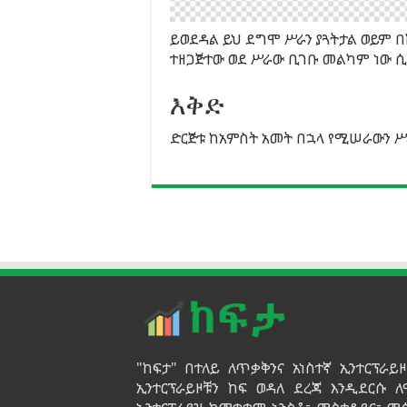
ይወደዳል ይህ ደግሞ ሥራን ያጓትታል ወይም
ተዘጋጅተው ወደ ሥራው ቢገቡ መልካም ነው 
እቅድ
ድርጅቱ ከአምስት አመት በኋላ የሚሠራውን ሥ
"ከፍታ" በተለይ ለጥቃቅንና አነስተኛ ኢንተርፕራ
ኢንተርፕራይዞቹን ከፍ ወዳለ ደረጃ እንዲደርሱ ለ