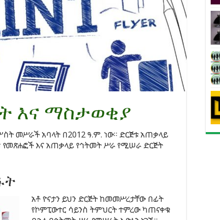
ት እና ማስታወቂያ
ሦስት መሥራች አባላት በ2012 ዓ.ም. ነው። ድርጅቱ አጠቃላይ
፣ የመጽሐፎች እና አጠቃላይ የኅትመት ሥራ የሚሠራ ድርጅት
ፋት
አቶ ዮናታን ይህን ድርጅት ከመመሥረታቸው በፊት
የኮምፒውተር ሳይንስ ትምህርት ተምረው ካጠናቀቁ