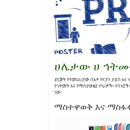
ሀሌታው ሀ ኅትመ
ድርጅት የተመሠረተው በአቶ ዮናታን ታደሰ እና 
የኅትመት እና የማስታወቂያ ሥራዎች፣ የባነሮች
ነው።
ማስተዋወቅ እና ማስፋ