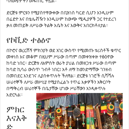
ባለሙያዎችን መፍጠር ችሏል።
ድርጅቱ ምርቱን የሚያስተዋውቀው በቢዝነስ ካርድ ሲሆን እንዲሁም
በሬድዮ እና በቴሌቭዥን እንዲሁም ከውጭ ሚዲያዎች ጋር የተደረገ
ቃለ መጠይቅ ለሥራው ትልቅ እሴት እና እውቅና አበርክቶለታል።
የኮቪድ ተፅዕኖ
በኮሮና ወረርሽኝ ምክንያት ወደ አገር ውስጥ የሚመጡ ቱሪስቶች ቁጥር
መቀነስ እና መቆም በዚህም ሥራው በጣም በመቀዝቀዙ ተፅዕኖው
ከባድ ነበር። ድርጅቱ ለአምስት ወራት ያህል በመዘጋቱ ሥራው በጣም
ከባድ ኪሳራ ውስጥ ገብቶ ነበር፤ አቶ ለማ ከወንድማቸው ገንዘብ
በመበደር እንደገና ሊያሰቀጥሉት ችለዋል። ድርጅቱ ነገሮች ሲሻሻሉ
ሠራተኞች ለሥራ መሥሪያ የሚያስፈልጉ የጥሬ እቃዎችን አቅርቦት
በማቅረብ ሠራተኞች በቤታቸው ሆነው ሥራቸውን እንዲቀጥሉ
አድርጓል።
ምክር
እናእቅ
ድ