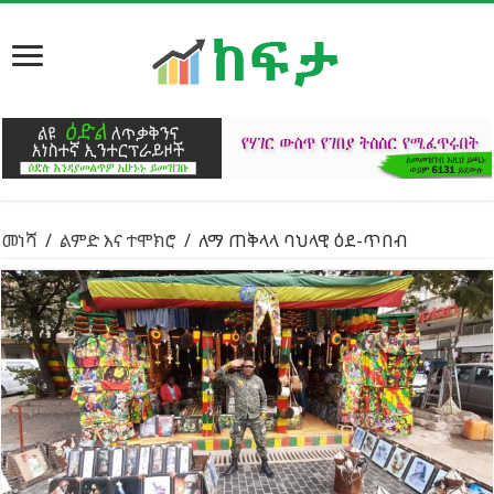
መነሻ
/
ልምድ እና ተሞክሮ
/
ለማ ጠቅላላ ባህላዊ ዕደ-ጥበብ