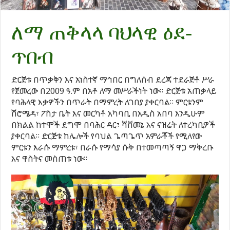
ለማ ጠቅላላ ባህላዊ ዕደ-
ጥበብ
ድርጅቱ በጥቃቅን እና አነስተኛ ማኅበር በግለሰብ ደረጃ ተደራጅቶ ሥራ
የጀመረው በ2009 ዓ.ም በአቶ ለማ መሥራችነት ነው። ድርጅቱ አጠቃላይ
የባሕላዊ እቃዎችን በጥራት በማምረት ለገበያ ያቀርባል። ምርቱንም
ሽሮሜዳ፣ ፖስታ ቤት እና መርካቶ አካባቢ በአዲስ አበባ እንዲሁም
በክልል ከተሞች ደግሞ በባሕር ዳር፣ ሻሸመኔ እና ናዝሬት ለተረካቢዎች
ያቀርባል። ድርጅቱ ከሌሎች የባህል ጌጣጌጥ አምራቾች የሚለየው
ምርቱን እራሱ ማምረቱ፣ በራሱ የማሳያ ሱቅ በተመጣጣኝ ዋጋ ማቅረቡ
እና ዋስትና መስጠቱ ነው።