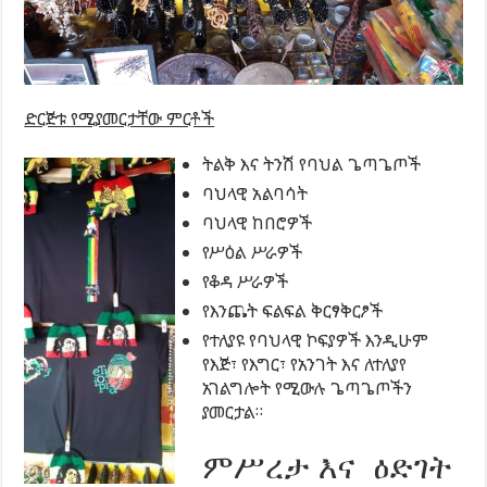
ድርጅቱ የሚያመርታቸው ምርቶች
ትልቅ እና ትንሽ የባህል ጌጣጌጦች
ባህላዊ አልባሳት
ባህላዊ ከበሮዎች
የሥዕል ሥራዎች
የቆዳ ሥራዎች
የእንጨት ፍልፍል ቅርፃቅርፆች
የተለያዩ የባህላዊ ኮፍያዎች እንዲሁም
የእጅ፣ የእግር፣ የአንገት እና ለተለያየ
አገልግሎት የሚውሉ ጌጣጌጦችን
ያመርታል።
ምሥረታ እና ዕድገት