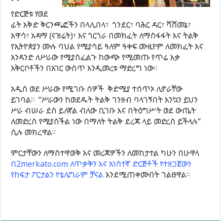
የድርጅቱ የወደ
ፊት እቅድ ቅርንጫፎችን በላሊበላ፣ ጎንደር፣ ባሕር ዳር፣ ሻሸመኔ፣
አዋሳ፣ አዳማ (ናዝሬት)፣ እና ጎርጎራ በመክፈት ለማስፋፋት እና ትልቅ
የኢትዮጵያን ሙሉ ባህል የሚያሳይ ዓለም ዓቀፍ ሙዚየም ለመክፈት እና
አንዳንድ ለሥራው የሚያስፈልጉ ከውጭ የሚመጡ የጥሬ እቃ
አቅርቦቶችን በአገር ውስጥ እንዲመረቱ ማድረግ ነው።
አዲስ ወደ ሥራው የሚገቡ ሰዎች ቅድሚያ ተሰጥኦ ሊኖራቸው
ይገባል። “ሥራውን ከወደዱት ትልቅ ገንዘብ ባላገኝበት እንኳን ይህን
ሥራ ብሠራ ደስ ይለኛል ብለው ቢገቡ እና በትዕግሥት ወደ ውጤት
ለመድረስ የሚያስችል ነው በማለት ትልቅ ደረጃ ላይ መድረስ ይችላሉ”
ሲሉ መክረዋል።
ምርታቸውን ለማስተዋወቅ እና መረጃዎችን ለመከታተል ካሁን በሁዋላ
በ2merkato.com ለጥቃቅን እና አነስተኛ ድርጅቶች የተዘጋጀውን
የከፍታ ፖርታልን የቴሌግራም ቻናል
እንደሚጠቀሙበት ገልፀዋል።