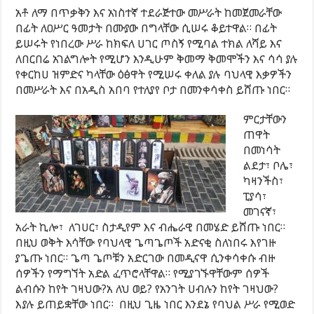
አቶ ለማ በጥቃቅን እና አነስተኛ ተደራጅተው መሥራት ከመጀመራቸው
በፊት ለዐሥር ዓመታት በሙያው በግላቸው ሲሠሩ ቆይተዋል። በፊት
ይሠሩት የነበረው ሥራ ከክፍለ ሀገር ጦስኝ የሚባል ተክል ለሻይ እና
ለበርበሬ አገልግሎት የሚሆን እንዲሁም ቅመማ ቅመሞችን እና ሳሳ ያሉ
የቀርከሀ ዝምድና ካላቸው ዕፅዋት የሚሠሩ ቀለል ያሉ ባህላዊ እቃዎችን
በመሥራት እና በአዲስ አበባ የተለያየ ቦታ በመንቀሳቀስ ይሸጡ ነበር።
ምርታቸውን
ጠዋት
በመነሳት
ልደታ፣ ቦሌ፣
ካዛንችስ፣
ፒያሳ፣
መገናኛ፣
አራት ኪሎ፣ ለገሀር፣ ስታዲየም እና ብሔራዊ በመሄድ ይሸጡ ነበር።
በዚህ ወቅት እሳቸው የባህላዊ ጌጣጌጦች አድናቂ ስለነበሩ እየገዙ
ያጌጡ ነበር። ጌጣ ጌጦቹን አድርገው በመዲናዋ ሲንቀሳቀሱ ብዙ
ሰዎችን የማግኘት አድል ፈጥሮላቸዋል። የሚያገኙዋቸውም ሰዎች
ልብሱን ከየት ገዛህው?አ ለህ ወይ? የአንገት ሀብሉን ከየት ገዛህው?
እያሉ ይጠይቋቸው ነበር። በዚህ ጊዜ ነበር እንደኔ የባህል ሥራ የሚወድ