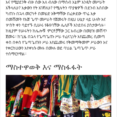
እና የሚያደንቅ ብዙ ሰው አለ ብለው በማሰብ እኔም እንዴት መሥራት
እችላለሁ? እቃውን የት አገኛለሁ? የሚሉትን ጥያቄዎች በደንብ አስበው
ካጠኑ በኋላ መርካቶ በመሄድ አቅማቸው በፈቀደው ጥሬ እቃ
በመሸመት የእጅ ጌጥ መሥራት የጀመሩት በዚህ ሁኔታ ላይ ሁለት እና
ሦስት ቀን ሳይተኙ ሲሠሩ የቆዩባቸው ሌሊቶች እንደበሩ ያስታውሳሉ።
ከዚያም የሠሩትን ከሌሎቹ ምርቶቻቸው ጋር አብረው በመያዝ መሸጥ
ጀመሩ። ከጊዜ በኋላ የጌጣጌጡ ሥራ ተፈላጊነት እየጨመረ ሲመጣ
ቀስ በቀስ የጌጣጌጡን ሥራ እየጨመሩ የቅመማቅመም ሥራውን እና
የቀርከሀውን እየቀነሱ ሙሉ በሙሉ ወደ ባህል ጌጣጌጥ ሥራ
ተሰማርተዋል።
ማስተዋወቅ እና ማስፋፋት