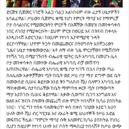
ድርጅቱ ሲጀመር ነገሮች አልጋ ባልጋ አልነበሩም ብዙ ፈታኝ ሁኔታዎችን
አሳልፈዋል። ሥራውን ሲጀምሩ ቋሚ የሆነ የምርት ማሳያ እና የማምረቻ
ቦታ ስላልነበር የሚያመርቱትን ምርቶች በእጃቸው በመያዝ በመንቀሳቀስ
ነበር ለገበያ የሚያቀርቡት። ይህም ምርቱ በፀሀይ እና በዝናብ በቀላሉ
እንዲበላሽ አድርጎታል። ከዚህም የተነሳ ኢኮኖሚያዊ ጉዳት
ደርሶባቸዋል። ሆኖም ትጋት በመጨመርና በትዕግስት አስቸጋሪውን
ጊዜና ሁኔታ ተቋቁመውታል። አቶ ለማ ብዙ ጊዜ ምርታቸውን የሚሸጡት
የተሻለ ገቢ በሚያገኙበት ብሔራዊ ቲያትር ቤት አካባቢ በመሆኑ ሌላ
ቦታ መንቀሳቀስ በመተው ብሔራዊ አካባቢ ብቻ መሸጥን
አጠናክረዋል። ብሔራዊ አካባቢ ቋሚ ቦታ ካገኙ በኋላ ቦታው ጣራ
ስለሌለው እቃዎቻቸውን ጧት ከቤት ወደ ሥራ ቦታ ማታ ደግሞ ወደ ቤት
በመውሰድ ሲሠሩ ቆይተው አንደ ቅን ግለሰብ ሺህ ሰለሞን አካባቢ እቃ
ማስቀመጫ ሲተባበራቸው ከቤት ማምጣቱ ቀርቶ ጧት በማውጣት
ማታ እያስገቡ ሲሠሩ ቆይተዋል። እቃው ሲወጣና ሲገባ እንግልቱ እና
ፀሐዩ እና ዝናቡ በዓመቱ መጨረሻ ብዙ ምርት ተበላሽቶ ኪሳራ ያስከትል
ነበር። ነገር ግን ተስፋ ባለመቁረጥ ቀስ በቀስ ገበያው እያደገ አሁን
ሁለት መቶ ሺህ ብር ካፒታል እና ለአራት ቋሚ ሠራተኞች የሥራ እድል
መፍጠር ችሏል። “የምርት ማሳያ ሱቅ አለመኖር ኪሳራ ያስከትል የነበረ
ሲሆን ከዚህም የተነሳ ሁለት እና ሶስት ማዳበሪያ ተበላሽቶ ከሥራ ውጭ