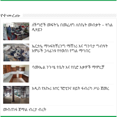
የተመረጡ
ለችግሮች መፍትኄ በመፈለግ ለስኬት መብቃት – ዛጎል
ዲዛይን
ኤርታሌ ማኑፋክቸሪንግ ማሽነሪ እና ግንባታ ግብዓት
አምራች ኃላፊነቱ የተወሰነ የግል ማኅበር
ሳሙኤል ንጉሤ የቤት እና የቢሮ እቃዎች ማምረቻ
አዲስ የአኩሪ አተር ፕሮቲንና ዘይት ፋብሪካ ሥራ ጀመረ
ሙስጠፋ ጀማል ብረታ ብረት