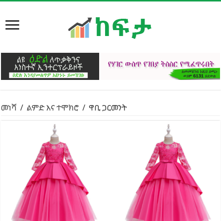
መነሻ
/
ልምድ እና ተሞክሮ
/
ዋቢ ጋርመንት