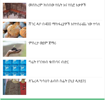
መስከረም ክበበው የቤት እና የቢሮ እቃዎች
ሸገር ዳቦ በ400 ማከፋፈያዎች እየተሰራጨ ነው ተባለ
ምስረታ ወይም ጀማሪ
ግሬት የገንዘብ ቁጠባና ብድር
ጽጌረዳ ካሳሁን ልብስ ስፌት (ኪያ ዲዛይን)