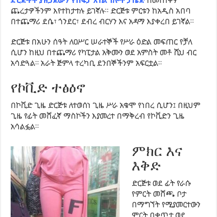
ጨረታዎችንም እየተከታተሉ ይገኛሉ። ድርጅቱ ምርቱን ከአዲስ አበባ
በተጨማሪ ደሴ፣ ጎንደር፣ ደብረ ብርሃን እና አዳማ እያቀረበ ይገኛል።
ድርጅቱ በአሁን ሰዓት ለዐሥር ሠራተኞች የሥራ ዕድል መፍጠር የቻለ
ሲሆን ከዚህ በተጨማሪ የካፒታል አቅሙን ወደ አምስት መቶ ሺህ ብር
አሳድጓል። አራት ጅምላ ተረካቢ ደንበኞችንም አፍርቷል።
የኮቪድ ተፅዕኖ
በኮቪድ ጊዜ ድርጅቱ ለተወሰነ ጊዜ ሥራ አቁሞ የነበረ ሲሆን፤ በዚህም
ጊዜ የፊት መሸፈኛ ማስኮችን እያመረተ በማቅረብ የኮቪድን ጊዜ
አሳልፏል።
ምክር እና
እቅድ
ድርጅቱ ወደ ፊት የራሱ
የምርት መሸጫ ቦታ
በማግኘት የሚያመርተውን
ምርት በቀጥታ ወደ