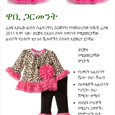
ዋቢ ጋርመንት
ፈለቁ አያሌው ልብስ ስፌት (ዋቢ ጋርመንት) የተመሠረተው በወ/ሮ ፈለቁ
2011 ዓ.ም. ነው። ድርጅቱ በአሁን ሰዓት በዋናነት የሚያመርታቸው
ልብሶች የህጻናት ቱታ እና ቬሎዎችን በስፋት እያመረተ ይገኛል።
ድርጅቱ
የሚያመርታቸው
ምርቶች
የህፃናት አልብሳት
ቬሎ፣ ሱሪ፣ ሹራብ
የአዋቂዎች አልብሳት
ካፖርት፣ ሱሪ፣
ሸሚዝ፣ ቀሚስ
ለተለያዩ ሥራዎች
የሚሆኑ ጋዋኖች፣
የትምህርት ቤት