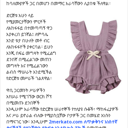
ከባለሙያዎች ጋር በመሆን በመማር እራሳቸውን ሊያበቁ ችለዋል።
ድርጅቱ አሁን ላይ
የሚያመርታቸውን ምርቶች
ለአከፋፋይ በተመጣጣኝ ዋጋ
እያቀረበ ይገኛል፤ ለምሳሌ
አንድ ቱታ በሁለት መቶ ብር
ለአከፋፋዮች ያቀርባል። ይሁን
እንጂ በፍሬ መግዛት የሚፈልግ
ደንበኛ በሚፈልገው መጠን
መግዛት እና የሚፈልገውን
ልብስ ማሠራት እንደሚችል
የድርጅቱ መሥራች ገልጸዋል።
ዋቢ ጋርመንት ሥራዎችን
እየሠራ የሚገኘው ወርክ ሾፕ
በሚመጡ ደንበኞች
እንዲሁም እራሳቸው የድርጅቱ ሠራተኞች የተለያዩ ሱቆች፣ ማከፋፈያዎች
እና ሥራ ይኖራል ብለው የሚያስቧቸው ቦታዎች ጋር በመሄድ እነሱን
በማናገር ነው። እንዲሁም
2merkato.com ለጥቃቅንና አነስተኛ
ድርጅቶች ያዘጋጀውን የከፍታ አገልግሎት ፓኬጅ
በመጠቀም