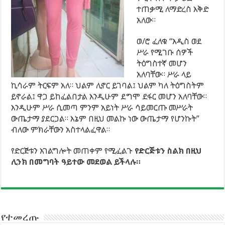
ተጠቃሚ ለማድረስ እቅድ
አለው።
ወ/ሮ ፈለቁ “አዲስ ወደ
ሥራ የሚገቡ ሰዎች
ትዕግስተኛ መሆን
አለባቸው። ሥራ ላይ
ኪሳራም ትርፍም አለ። ህልም ሊኖር ይገባል፤ ህልም ካለ ትዕግስትም
ይኖራል፤ ዋጋ ይከፈልበታል እንዲሁም ደግሞ ደፋር መሆን አለባቸው።
እንዲሁም ሥራ ሲመጣ ምንም አይነት ሥራ ሳይመርጡ መሥራት
ውጤታማ ያደርጋል። እኔም በዚህ መልኩ ነው ውጤታማ የሆንኩት”
ብለው ምክራቸውን አስተላልፈዋል።
የድርጅቱን አገልግሎት መጠቀም የሚፈልጉ
የድርጅቱን ስልክ በዚህ
ሊንክ በመግባት ዓይተው መደወል ይችላሉ
።
የተመረጡ