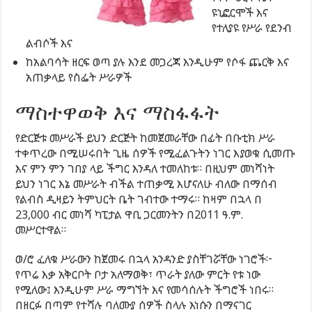
ዩኒፎርሞች እና
የተለያዩ የሥራ የደንብ
ልብሶች እና
ከአልባሳት ዘርፍ ወጣ ያሉ እንደ መጋረጃ እንዲሁም የሶፋ ጨርቅ እና
አጠቃላይ የስፌት ሥራዎች
ማስተዋወቅ እና ማስፋፋት
የድርጅቱ መሥራች ይህን ድርጅት ከመጀመራቸው በፊት በቡቲክ ሥራ
ተቀጥረው በሚሠሩበት ጊዜ ሰዎች የሚፈልጉትን ነገር እያወቁ ሲመጡ
እና ምን ምን ገበያ ላይ ችግር እንዳለ ተመለከቱ። በዚህም መነሻነት
ይህን ነገር እኔ መሥራት ብችል ተጠቃሚ እሆናለሁ ብለው በማሰብ
የልብስ ዲዛይን ትምህርት ቤት ገብተው ተማሩ። ከዛም በኋላ በ
23,000 ብር መነሻ ካፒታል ዋቢ ጋርመንትን በ2011 ዓ.ም.
መሥርተዋል።
ወ/ሮ ፈለቁ ሥራውን ከጀመሩ በኋላ አንዳንድ ያስቸገሯቸው ነገሮች፦
የጥሬ እቃ አቅርቦት ቦታ አለማወቅ፣ ጥራት ያለው ምርት የቱ ነው
የሚለው፤ እንዲሁም ሥራ ማግኘት እና የመሳሰሉት ችግሮች ነበሩ።
በዘርፉ በጣም የተሻሉ ባለሙያ ሰዎች ስላሉ እነሱን በማናገር