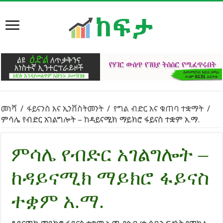
መነሻ
/
ፋይናንስ እና ኢንቨስትመንት
/
የግል ብድር እና ቁጠባ ተቋማት
/
ምሳሌ የብድር አገልግሎት – ከዳይናሚክ ማይክሮ ፋይናስ ተቋም አ.ማ.
ምሳሌ የብድር አገልግሎት –
ከዳይናሚክ ማይክሮ ፋይናስ
ተቋም አ.ማ.