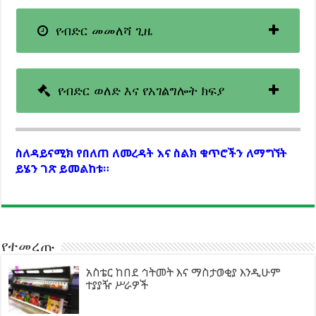
የብድር መመለሻ ጊዜ
የብድር ወለድ እና የአገልግሎት ክፍያ
ስለዳይናሚክ የበለጠ ለመረዳት እና ስልክ ቁጥሮችን ለማግኘት
ይሄን ገጽ ይመልከቱ።
የተመረጡ
አስቴር ከበደ ኅትመት እና ማስታወቂያ እንዲሁም
ተያያዥ ሥራዎች