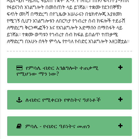
ዳይናሚክ ማይክሮ ፋይናስ ተቋም አ.ማ. የኅብረተ ሰቡን ፍላጎት ያማከለ
የፋይናንስ አገልግሎት በመስጠት ላይ ይገኛል። ተቋሙ የደንበኞቹን
ፍላጎት መነሻ በማድረግ በየጊዜው አሠራሩን በቴክኖሎጂ እያዘመነ
የሚገኝ ሲሆን አገልግሎቱን ለበርካታ የኅብረተ ሰብ ክፍሎች ተደራሽ
ለማድረግ ቅርንጫፎችን እና የአገልግሎት አድማሱን በማስፋት ላይ
ይገኛል። ተቋሙ ወጣቱን የኅብረተ ሰብ ክፍል ይበልጥ ተጠቃሚ
ለማድረግ በአሁኑ ሰዓት ምሳሌ የተባለ የብድር አገልግሎት አዘጋጅቷል።
የምሳሌ ብድር አገልግሎት ተጠቃሚ
የሚሆነው ማን ነው?
ለብድር የሚቀርቡ የዋስትና ዓይነቶች
ምሳሌ - የብድር ዓይነትና መጠን