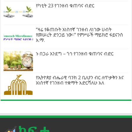
የካቲት 23 የገንዘብ ቁጠባና ብድር
“ዛሬ የቆጠቡት አነስተኛ ገንዘብ ለነገው ሀብት
የመሠረት ድንጋይ ነው።” የምሥራች ማይክሮ ፋይናንስ
አ.ማ.
ኑ በጋራ እንደግ – ጎኅ የገንዘብ ቁጠባና ብድር
የኢትዮጵያ ብሔራዊ ባንክ 2 ቢሊየን ብር ለጥቃቅን እና
አነስተኛ የገንዘብ ተቋማት አድርሻለሁ አለ