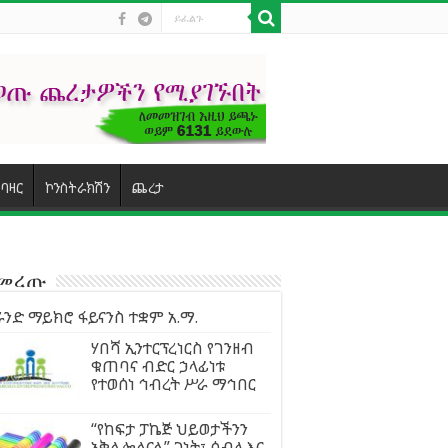
ባዛር
ኮንስትራክሽን
ጨረታ
ተመረጡ
ንድ ማይክሮ ፋይናንስ ተቋም አ.ማ.
ሃበሻ ኢንተርፕረነርስ የገንዘብ
ቁጠባና ብድር ኃላፊነቱ
የተወሰነ ኅብረት ሥራ ማኅበር
“የከፍታ ፓኬጅ ህይወታችንን
አቅልሎልናል” ገነት፣ ሰብለ እና