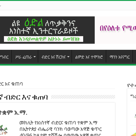
ግብር
ሥራ ፈጠራ
ብድር እና ሽርክና
ልምድ እና ተሞክሮ
ማንን እናናግር
ድር እና ቁጠባ
የ
ግራ
 ብድር እና ቁጠባ
ተቋም አ.ማ.
መክሊት የአነስተኛ ብድርና ቁጠባ ተቋም አ.ማ
በኢትዮጵያ ብሔራዊ ባንክ ባወጣው አዋጅ ቁጥር
40/96 ከዚያም ተሻሽሎ በወጣው አዋጅ ቁጥር