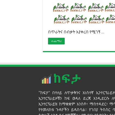
በጥራትና በብቃት እያቀረበ የሚገኝ …
ተጨማሪ
"ከፍታ" በተለይ ለጥቃቅንና አነስተኛ ኢንተርፕራ
ኢንተርፕራይዞቹን ከፍ ወዳለ ደረጃ እንዲደርሱ ለ
ኢንተርፕራይዝ ከማቋቋም አንስቶ፣ ማስተዳደር፣ ማ
የተመለከቱ ጉዳዮችን ይዳስሳል። የገበያ ትስስር