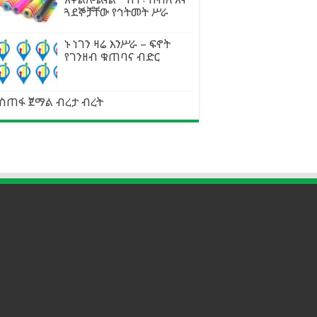
ጓደኞቻቸው የኅትመት ሥራ
ኑ ነገን ዛሬ እንሥራ – ፍኖት
የገንዘብ ቁጠባና ብድር
ስጠፋ ጀማል ብረታ ብረት