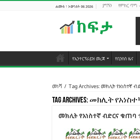
ያግኙን
የምክር ጥግ
ሐሙስ ፣ ኦውገስት 06 2026
የኢንተርፕራይዝ መረጃ
የቢዝነስ ዜና
መነሻ
/
Tag Archives: መክሊት የአነስተኛ ብ
Tag Archives:
መክሊት የአነስተኛ
መክሊት የአነስተኛ ብድርና ቁጠባ 