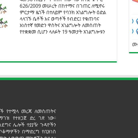
626/2009 መሠረት በከተማና በገጠር ለሚኖሩ
ምርታማ ዜጎች በተለይም የባንክ አገልግሎት ዕድል
ላላገኙ ሴቶች እና ወጣቶች የብድር፤ የቁጠባና
አነስተኛ የመድን ዋስትና አገልግሎት ለመስጠት
የተቋቋመ ሲሆን ላለፉት 19 ዓመታት አገልግሎቱን
ሙ
ይዞች የተሟላ መረጃ ለመስጠትና
ማገዝ የተዘጋጀ ድረ ገጽ ነው።
ሳደግና ሌሎች ተያያዥ ጉዳዮችን
 ጥቆማዎችን በማድረግ የቢዝነስ