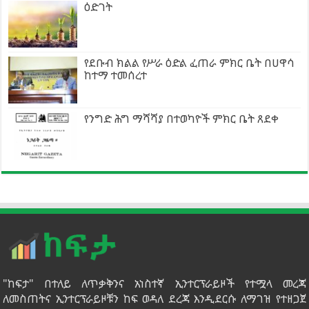
ዕድገት
የደቡብ ክልል የሥራ ዕድል ፈጠራ ምክር ቤት በሀዋሳ
ከተማ ተመሰረተ
የንግድ ሕግ ማሻሻያ በተወካዮች ምክር ቤት ጸደቀ
"ከፍታ" በተለይ ለጥቃቅንና አነስተኛ ኢንተርፕራይዞች የተሟላ መረጃ
ለመስጠትና ኢንተርፕራይዞቹን ከፍ ወዳለ ደረጃ እንዲደርሱ ለማገዝ የተዘጋጀ