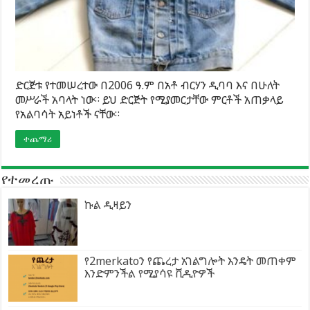
ድርጅቱ የተመሠረተው በ2006 ዓ.ም በአቶ ብርሃን ዲባባ እና በሁለት
መሥራች አባላት ነው። ይህ ድርጅት የሚያመርታቸው ምርቶች አጠቃላይ
የአልባሳት አይነቶች ናቸው።
ተጨማሪ
የተመረጡ
ኩል ዲዛይን
የ2merkatoን የጨረታ አገልግሎት እንዴት መጠቀም
እንድምንችል የሚያሳዩ ቪዲዮዎች