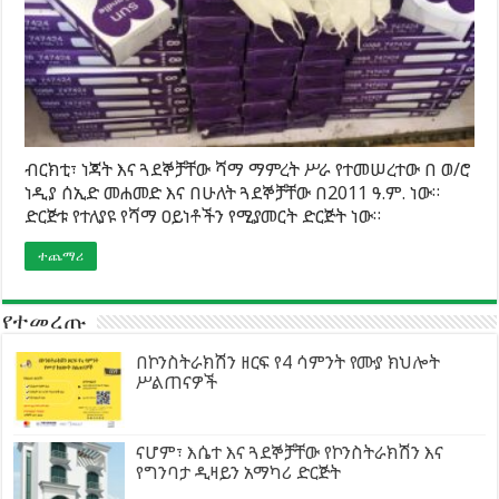
ብርክቲ፣ ነጃት እና ጓደኞቻቸው ሻማ ማምረት ሥራ የተመሠረተው በ ወ/ሮ
ነዲያ ሰኢድ መሐመድ እና በሁለት ጓደኞቻቸው በ2011 ዓ.ም. ነው።
ድርጅቱ የተለያዩ የሻማ ዐይነቶችን የሚያመርት ድርጅት ነው።
ተጨማሪ
የተመረጡ
በኮንስትራክሽን ዘርፍ የ4 ሳምንት የሙያ ክህሎት
ሥልጠናዎች
ናሆም፣ እሴተ እና ጓደኞቻቸው የኮንስትራክሽን እና
የግንባታ ዲዛይን አማካሪ ድርጅት