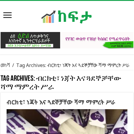
መነሻ
/
Tag Archives: ብርክቲ፣ ነጃት እና ጓደኞቻቸው ሻማ ማምረት ሥራ
Tag Archives:
ብርክቲ፣ ነጃት እና ጓደኞቻቸው
ሻማ ማምረት ሥራ
ብርክቲ፣ ነጃት እና ጓደኞቻቸው ሻማ ማምረት ሥራ