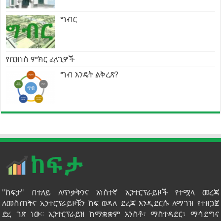
ግብር
የቢዝነስ ምክር ፈላጊዎች
ግብ እንዴት ልቅረጽ?
"ከፍታ" በተለይ ለጥቃቅንና አነስተኛ ኢንተርፕራይዞች የተሟላ መረጃ
ለመስጠትና ኢንተርፕራይዞቹን ከፍ ወዳለ ደረጃ እንዲደርሱ ለማገዝ የተዘጋጀ
ድረ ገጽ ነው። ኢንተርፕራይዝ ከማቋቋም አንስቶ፣ ማስተዳደር፣ ማሳደግና