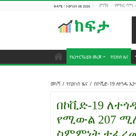
ያግኙን
የምክር ጥግ
ቅዳሜ ፣ ኦውገስት 08 2026
የኢንተርፕራይዝ መረጃ
የቢዝነስ ዜና
መነሻ
/
የቢዝነስ ዜና
/
በኮቪድ-19 ለተጎዱ ኢ
በኮቪድ-19 ለተ
የሚውል 207 ሚ
ስምምነት ተፈረ