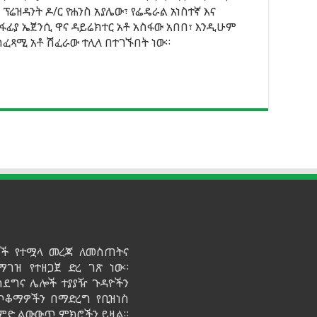
 ፕሬዝዳንት ዶ/ር ዮሐንስ አያሌው፣ የፌዴራል አነስተኛ እና
ፊያ ኤጀንሲ ዋና ዳይሬክተር አቶ አስፋው አበበ፣ እንዲሁም
ስፈጻሚ አቶ ሽፈራው ተሊላ በተገኙበት ነው።
ይዞች የተሟላ መረጃ ለመስጠትና
ማገዝ የተዘጋጀ ድረ ገጽ ነው።
ሳደግና ሌሎች ተያያዥ ጉዳዮችን
 ጥቆማዎችን በማድረግ የቢዝነስ
የልምድ ልውውጥ ምክሮችን ይዟል።