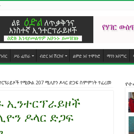
ግብር
ሥራ ፈጠራ
ብድር እና ሽርክና
ልምድ እና ተሞክሮ
ማንን እናናግር
ንተርፕራይዞች የሚውል 207 ሚሊዮን ዶላር ድጋፍ ስምምነት ተፈረመ
የ
ጎዱ ኢንተርፕራይዞች
ሊዮን ዶላር ድጋፍ
መ