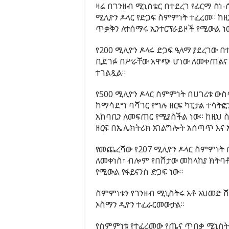
ዛሬ በገንዘብ ሚኒሰቴር በተደረገ የፊርማ ስነ-
ሚሊዮን ዶላር የድጋፍ ስምምነት ተፈረመ። ከዚ
ጥቃቅን ለተሰማሩ ኢንተርፕራይዞች የሚውል ነ
የ200 ሚሊዮን ዶላሩ ድጋፍ ዒላማ ያደረገው በ
ቢደገፉ በሥራቸው አዋጭ ሆነው ለመቀጠልና 
ተገልጿል።
የ500 ሚሊዮን ዶላር ስምምነት በሀገሪቱ ውስ
ከማሳደግ ባሻገር የግሉ ዘርፍ ካፒታል ተሳትፎ
አከባቢን ለመፍጠር የሚያስችል ነው። ከዚህ 
ዘርፍ በኤሌክትሪክ አገልግሎት አሰጣጥ እና አ
የመጨረሻው የ207 ሚሊዮን ዶላር ስምምነት 
ለመቀነስ፣ ብሎም የበሽታው መከላከያ ክትባቶ
የሚውል የፋይናንስ ድጋፍ ነው።
ስምምነቱን የገንዘብ ሚኒስትሩ አቶ አህመድ ሽዴ
ኦስማን ዲዮን ተፈራርመውታል።
የስምምነቱ የተፈረመው የጤና ጥበቃ ሚኒስትር 