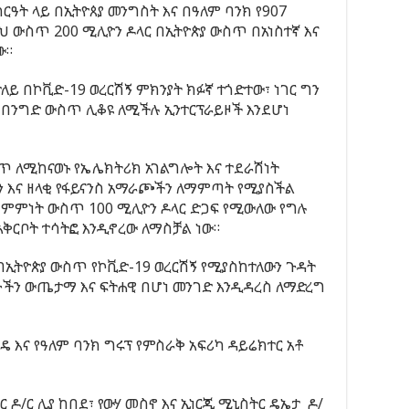
ሰርዓት ላይ በኢትዮጰያ መንግስት እና በዓለም ባንክ የ907
ህ ውስጥ 200 ሚሊዮን ዶላር በኢትዮጵያ ውስጥ በአነስተኛ እና
ው።
ተለይ በኮቪድ-19 ወረርሽኝ ምክንያት ክፉኛ ተጎድተው፣ ነገር ግን
በንግድ ውስጥ ሊቆዩ ለሚችሉ ኢንተርፕራይዞች እንደሆነ
ጥ ለሚከናወኑ የኤሌክትሪክ አገልግሎት እና ተደራሽነት
ን እና ዘላቂ የፋይናንስ አማራጮችን ለማምጣት የሚያስችል
ስምምነት ውስጥ 100 ሚሊዮን ዶላር ድጋፍ የሚውለው የግሉ
ቅርቦት ተሳትፎ እንዲኖረው ለማስቻል ነው።
በኢትዮጵያ ውስጥ የኮቪድ-19 ወረርሽኝ የሚያስከተለውን ጉዳት
ችን ውጤታማ እና ፍትሐዊ በሆነ መንገድ እንዲዳረስ ለማድረግ
 እና የዓለም ባንክ ግሩፕ የምስራቅ አፍሪካ ዳይሬክተር አቶ
ዶ/ር ሊያ ከበደ፣ የውሃ መስኖ እና ኢነርጂ ሚኒስትር ዴኤታ ዶ/