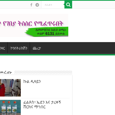
ባዛር
ኮንስትራክሽን
ጨረታ
ተመረጡ
ኩል ዲዛይን
ፊልጶስ፣ ኤደን እና ታረቀኝ
ሽርክና ማኅበር