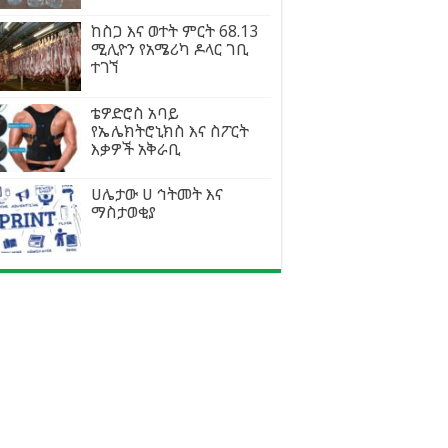
ከስጋ እና ወተት ምርት 68.13
ሚሊዮን የአሜሪካ ዶላር ገቢ
ተገኘ
ቴዎድሮስ አባይ
የኤሌክትሮኒክስ እና ስፖርት
እቃዎች አቅራቢ
ሀሌታው ሀ ኅትመት እና
ማስታወቂያ