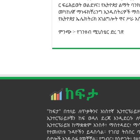
ር ፍሬሕይወት ወልደሃና፤ የኢትዮጵያ ልማት ባንክ
መካከለኛ ማኑፋክቸሪንግ ኢንዱስትሪዎች ማስፋ
የኢትዮጵያ ኤሌክትሪክ አገልግሎት ዋና ሥራ አ
ምንጭ ፦ የገንዘብ ሚኒስቴር ድረ ገጽ
"ከፍታ" በተለይ ለጥቃቅንና አነስተኛ ኢንተርፕራ
ኢንተርፕራይዞቹን ከፍ ወዳለ ደረጃ እንዲደርሱ ለ
ኢንተርፕራይዝ ከማቋቋም አንስቶ፣ ማስተዳደር፣ ማ
የተመለከቱ ጉዳዮችን ይዳስሳል። የገበያ ትስስር
ዕድሎች እንዲሰፉ ያመቻቻል። የግብር፣ የዕድገት፣ 