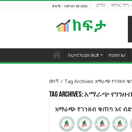
ያግኙን
የምክር ጥግ
ቅዳሜ ፣ ኦውገስት 08 2026
የኢንተርፕራይዝ መረጃ
የቢዝነስ ዜና
መነሻ
/
Tag Archives: አማራጭ የገንዘብ 
Tag Archives:
አማራጭ የገንዘብ
አማራጭ የገንዘብ ቁጠባ እና ብድ