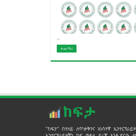
…
ተጨማሪ
"ከፍታ" በተለይ ለጥቃቅንና አነስተኛ ኢንተርፕራ
ኢንተርፕራይዞቹን ከፍ ወዳለ ደረጃ እንዲደርሱ ለ