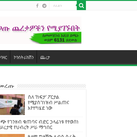
ባዛር
ኮንስትራክሽን
ጨረታ
ተመረጡ
ስለ ‘ከፍታ’ ፖርታል
የሚያስገነዝብ ሥልጠና
እየተካሄደ ነው
ጭ የገንዘብ ቁጠባና ብድር ኃላፊነቱ የተወሰነ
ሠረታዊ የህብረት ሥራ ማኅበር
ዓለም ግዛቸው ልብስ ስፌት