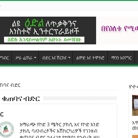
ግብር
ሥራ ፈጠራ
ብድር እና ሽርክና
ልምድ እና ተሞክሮ
ማንን እናናግር
ቁጠባና ብድር
የ
 ቁጠባና ብድር
ር
አዋ
አማራጭ የኮድ 3 ሜትር ታክሲ እና የኮድ አንድ
መ
ታክሲ ባለንብረቶችና አሽከርካሪዎች የገንዘብ
ቁጠባና ብድር ኅላፊነቱ የተወሰነ የኅብረት ሥራ