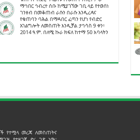
ማኅበር ኅብረተ ሰቡ ከሚያገኘው ገቢ ላይ የተወሰነ
ገንዘብ በመቆጠብ ራሱን በራሱ እንዲረዳና
የቁጠባን ባሕል በማዳበር ፈጣን የሆነ የብድር
አገልግሎት ለመስጠት እንዲቻል ታኅሳስ 9 ቀን፣
2014 ዓ.ም. በለሚ ኩራ ክፍለ ከተማ 50 አባላትን
ይዞች የተሟላ መረጃ ለመስጠትና
ማገዝ የተዘጋጀ ድረ ገጽ ነው።