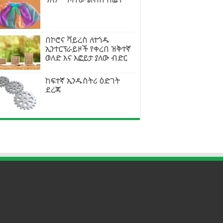
በኮሮና ቫይረስ ለተጎዱ
ኢንተርፕራይዞች የቀረበ ዝቅተኛ
ወለድ እና እፎይታ ያለው ብድር
ከፍተኛ ኢንዱስትሪ ዕድገት
ደረጃ