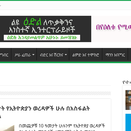
ግብር
ሥራ ፈጠራ
ብድር እና ሽርክና
ልምድ እና ተሞክሮ
ማንን እናናግር
የ
ት የኢትዮጵያን ወረዳዎች ሁሉ በአስፋልት
ለ
በመጪዎቹ 10 ዓመታት ሁሉንም የኢትዮጵያ ወረዳዎች