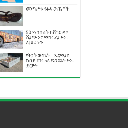
መንግሥቱ የቆዳ ውጤቶች
50 ማኅበራት በሸገር ዳቦ
ሽያጭ እና ማከፋፈያ ሥራ
ሊሠሩ ነው
የትጋት ውጤት – ኤርሚያስ
ከበደ ጠቅላላ የእንጨት ሥራ
ድርጅት