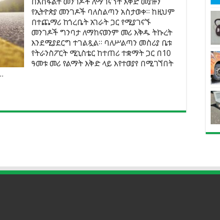
በአስፋልት መንገዶች ለማገናኘት እቅድ መያዙን
የኢትዮጵያ መንገዶች ባለስልጣን አስታወቀ። ከዚህም
በተጨማሪ ከጎረቤት አገራት ጋር የሚያገናኙ
መንገዶች ግንባታ ለማከናወንም መሪ እቅዱ ትኩረት
እንደሚያደርግ ተገልጿል። ባለሥልጣን መስሪያ ቤቱ
የትራንስፖርት ሚኒስቴር ከተጠሪ ተቋማት ጋር በ10
ዓመቱ መሪ የልማት እቅድ ላይ እየተወያየ በሚገኘበት
…