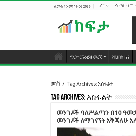
ያግኙን
የምክር ጥግ
ሐሙስ ፣ ኦውገስት 06 2026
የኢንተርፕራይዝ መረጃ
የቢዝነስ ዜና
መነሻ
/
Tag Archives: አስፋልት
Tag Archives:
አስፋልት
መንገዶች ባለሥልጣን በ10 ዓመታ
መንገዶች ለማገናኘት አቅጃለሁ አ