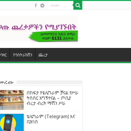
ባዛር
ኮንስትራክሽን
ጨረታ
ተመረጡ
በከፍታ የቴሌግራም ቻናል የሥራ
ትስስር አግኝተናል – ጦቢያ
ብረታ ብረት ማሽን ሥራ
ቴሌግራም (Telegram) እና
ቢዝነስ