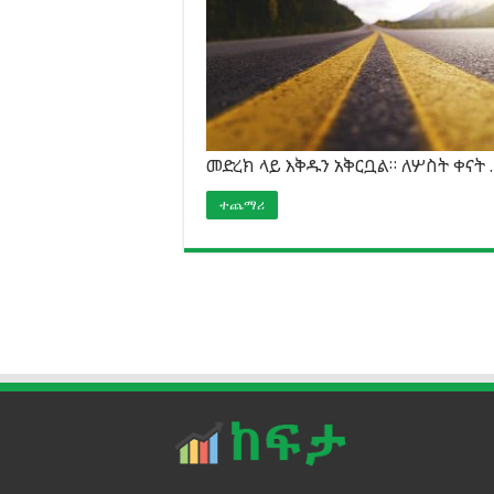
መድረክ ላይ እቅዱን አቅርቧል። ለሦስት ቀናት 
ተጨማሪ