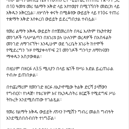
በ10 ዓመቱ መሪ የልማት እቅድ ላይ እየተወያየ በሚገኘበት መድረክ ላይ
እቅዱን አቅርቧል። ለሦስት ቀናት በሚቆየው ውይይት ላይ የ10ሩ ተጠሪ
ተቋማት እቅድ እየቀረበ ውይይት ይደረግበታል ተብሏል።
የመሪ ልማት እቅዱ ውይይት በተጀመረበት በዛሬ እለትም የኢትዮጵያ
መንገዶች ባለሥልጣን በአገሪቱ ያሉ ሁሉንም ወረዳዎች በአስፋልት
መንገድ ለማገናኘት፣ እንዲሁም ወደ ጎረቤት አገራት ከተሞች
የሚደረግን ጉዞ የሚያቀላጥፍ 21 መንገዶች ግንባታ ለማከናወን
ማቀዱን አስታውቋል።
በዚህም በዘርፉ ለ3.5 ሚሊየን በላይ ዜጎች የሥራ እድል ይፈጠራል
ተብሎ ይጠበቃል።
በተጨማሪም የመንገድ ዘርፉ ለኢኮኖሚው ትልቅ ድርሻ ያላቸውን
የግብርና፣ የነዳጅ፣ የቱሪዝም እና የኢንዱስትሪ ዘርፎች የሚደግፍ ሥራ
ትኩረት እንደሚሰጠው ተገልጿል።
የመሪ የልማት እቅዱ ውይይት ለፕላን ኮሚሽን ግብረ መልስ ግብዓት
እንደሚሰበሰብበት ተነግሯል።