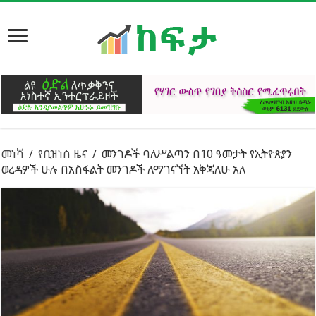
መነሻ
/
የቢዝነስ ዜና
/
መንገዶች ባለሥልጣን በ10 ዓመታት የኢትዮጵያን
ወረዳዎች ሁሉ በአስፋልት መንገዶች ለማገናኘት አቅጃለሁ አለ