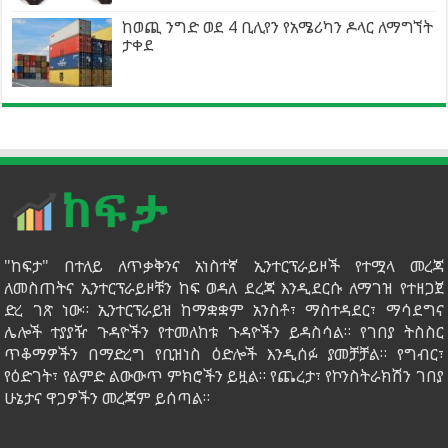
ከወጪ ንግድ ወደ 4 ቢሊየን የአሜሪካን ዶላር ለማግኘት
ታቀደ
"ከፍታ" በተለይ ለጥቃቅንና አነስተኛ ኢንተርፕራይዞች የተሟላ መረጃ
ለመስጠትና ኢንተርፕራይዞቹን ከፍ ወዳለ ደረጃ እንዲደርሱ ለማገዝ የተዘጋጀ
ድረ ገጽ ነው። ኢንተርፕራይዝ ከማቋቋም አንስቶ፣ ማስተዳደር፣ ማሳደግና
ሌሎች ተያያዥ ጉዳዮችን የተመለከቱ ጉዳዮችን ይዳስሳል። የገበያ ትስስር
ጥቆማዎችን በማድረግ የቢዝነስ ዕድሎች እንዲሰፉ ያመቻቻል። የግብር፣
የዕድገት፣ የልምድ ልውውጥ ምክሮችን ይዟል። የጨረታ፣ የኮንስትራክሽን ገበያ
ሁኔታና ዋጋዎችን መረጃም ይሰጣል።