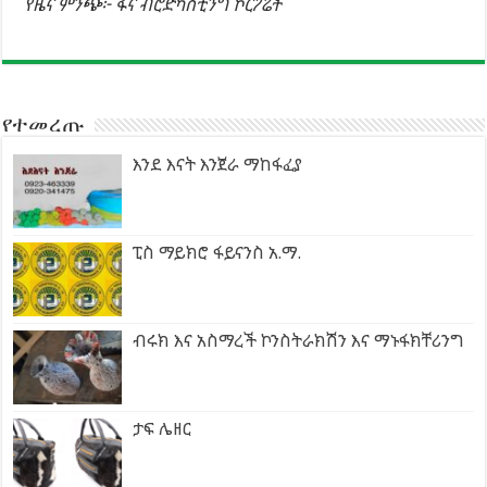
የዜና ምንጭ፦ ፋና ብሮድካስቲንግ ኮርፖሬት
የተመረጡ
እንደ እናት እንጀራ ማከፋፈያ
ፒስ ማይክሮ ፋይናንስ አ.ማ.
ብሩክ እና አስማረች ኮንስትራክሽን እና ማኑፋክቸሪንግ
ታፍ ሌዘር