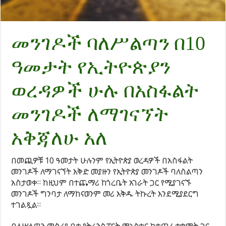
መንገዶች ባለሥልጣን በ10
ዓመታት የኢትዮጵያን
ወረዳዎች ሁሉ በአስፋልት
መንገዶች ለማገናኘት
አቅጃለሁ አለ
በመጪዎቹ 10 ዓመታት ሁሉንም የኢትዮጵያ ወረዳዎች በአስፋልት
መንገዶች ለማገናኘት እቅድ መያዙን የኢትዮጵያ መንገዶች ባለስልጣን
አስታወቀ። ከዚህም በተጨማሪ ከጎረቤት አገራት ጋር የሚያገናኙ
መንገዶች ግንባታ ለማከናወንም መሪ እቅዱ ትኩረት እንደሚያደርግ
ተገልጿል።
ባለሥልጣን መስሪያ ቤቱ የትራንስፖርት ሚኒስቴር ከተጠሪ ተቋማት ጋር