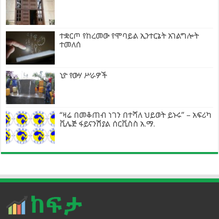
ተቋርጦ የከረመው የሞባይል ኢንተርኔት አገልግሎት
ተመለሰ
ኒዮ የውሃ ሥራዎች
“ዛሬ በመቆጠብ ነገን በተሻለ ህይወት ይኑሩ” – አፍሪካ
ቪሌጅ ፋይናንሽያል ሰርቪስስ አ.ማ.