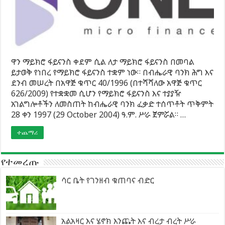
ዋን ማይክሮ ፋይናንስ ቀደም ሲል ለታ ማይክሮ ፋይናንስ በመባል
ይታወቅ የነበረ የማይክሮ ፋይናንስ ተቋም ነው። በብሔራዊ ባንክ ሕግ እና
ደንብ መሠረት በአዋጅ ቁጥር 40/1996 (በተሻሻለው አዋጅ ቁጥር
626/2009) የተቋቋመ ሲሆን የማይክሮ ፋይናንስ እና ተያያዥ
አገልግሎቶችን ለመስጠት ከብሔራዊ ባንክ ፈቃድ ተሰጥቶት ጥቅምት
28 ቀን 1997 (29 October 2004) ዓ.ም. ሥራ ጀምሯል። …
ተጨማሪ
የተመረጡ
ሳር ቤት የገንዘብ ቁጠባና ብድር
አልአዛር እና ሄኖክ እንጨት እና ብረታ ብረት ሥራ