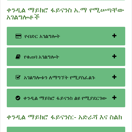
ቀንዲል ማይክሮ ፋይናንስ አ.ማ የሚሠጣቸው
አገልግሎቶች
የብድር አገልግሎት
የቁጠባ አገልግሎት
አገልግሎቱን ለማግኘት የሚያስፈልጉ
ቀንዲል ማይክሮ ፋይናንስ ልዩ የሚያደርገው
ቀንዲል ማይክሮ ፋይናንስ:- አድራሻ እና ስልክ