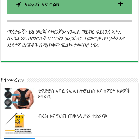
አድራሻ እና ስልክ
ማስታወሻ፦ ይሄ መረጃ የተዘጋጀው ቀንዲል ማይክሮ ፋይናንስ አ.ማ.
በአካል ሄዶ በመጠየቅ በተገኘው መረጃ ላይ ተመሥርቶ ለጥቃቅን እና
አነስተኛ ድርጅቶች በሚጠቅም መልኩ ተቀናብሮ ነው።
የተመረጡ
ቴዎድሮስ አባይ የኤሌክትሮኒክስ እና ስፖርት እቃዎች
አቅራቢ
ብሩክ እና የኔነሽ ጠቅላላ ሥራ ተቋራጭ