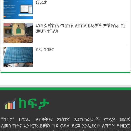
ጨረታ
እንስራ የሸክላ ማዕከል ለሸክላ ሠሪዎች ምቹ የስራ ቦታ
መሆኑ ተገለጸ
ዮዲ ሳሙና
"ከፍታ" በተለይ ለጥቃቅንና አነስተኛ ኢንተርፕራይዞች የተሟላ መረጃ
ለመስጠትና ኢንተርፕራይዞቹን ከፍ ወዳለ ደረጃ እንዲደርሱ ለማገዝ የተዘጋጀ