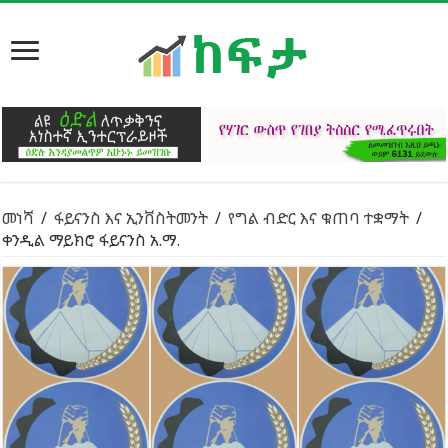
መነሻ
/
ፋይናንስ እና ኢንቨስትመንት
/
የግል ብድር እና ቁጠባ ተቋማት
/
ቀንዲል ማይክሮ ፋይናንስ አ.ማ.