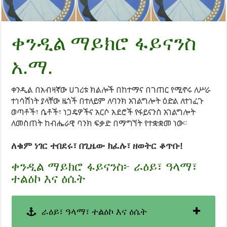
ቀንዲል ማይክሮ ፋይናንስ
አ.ማ.
ቀንዲል በአብዛኛው ሀገሪቱ ክልሎች በከተማና በገጠር የሚኖሩ ለሥራ
ተነሳሽነት ያላቸው ዜጎች በተለይም ለባንክ አገልግሎት ዕድል ለተነፈጉ
ወጣቶች፣ ሴቶች፣ ነጋዴዎችና አርሶ አደሮች የፋይናንስ አገልግሎት
ለመስጠት ከብሔራዊ ባንክ ፍቃድ በማግኘት የተቋቋመ ነው።
ለቁም ነገር ተበደሩ፣ በጊዜው ክፈሉ፣ ዘወትር ቆጥቡ!
ቀንዲል ማይክሮ ፋይናንስ፦ ራዕይ፣ ዓላማ፣
ተልዕኮ እና ዕሴት
ራዕይ፣ ዓላማ፣ ተልዕኮ እና ዕሴት