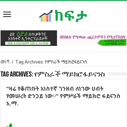
መነሻ
/
Tag Archives: የምስራች ማይክሮፋይናንስ
Tag Archives:
የምስራች ማይክሮፋይናንስ
“ዛሬ የቆጠቡት አነስተኛ ገንዘብ ለነገው ሀብት
የመሠረት ድንጋይ ነው።” የምሥራች ማይክሮ ፋይናንስ
አ.ማ.