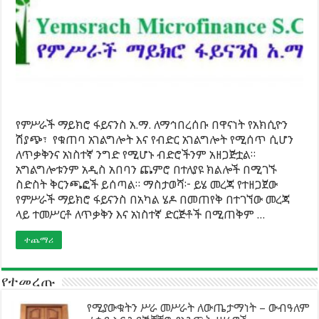
የምሥራች ማይክሮ ፋይናንስ አ.ማ. ለማኅበረሰቡ በዋናነት የአክሲዮን
ሽያጭ፣ የቁጠባ አገልግሎት እና የብድር አገልግሎት የሚሰጥ ሲሆን
ለጥቃቅንና አነስተኛ ንግድ የሚሆኑ ብድሮችንም አዘጋጅቷል።
አግልግሎቱንም አዲስ አበባን ጨምሮ በተለያዩ ክልሎች በሚገኙ
ስድስት ቅርንጫፎች ይሰጣል። ማስታወሻ፦ ይሄ መረጃ የተዘጋጀው
የምሥራች ማይክሮ ፋይናንስ በአካል ሄዶ በመጠየቅ በተገኘው መረጃ
ላይ ተመሥርቶ ለጥቃቅን እና አነስተኛ ድርጅቶች በሚጠቅም …
ተጨማሪ
የተመረጡ
የሚያውቁትን ሥራ መሥራት ለውጤታማነት – ውብዓለም