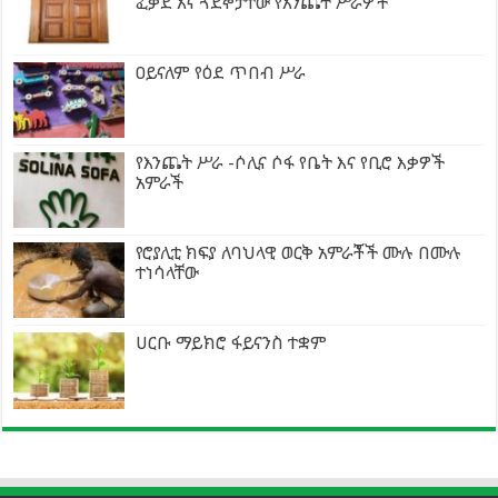
ፈቃደ እና ጓደኞቻቸው የእንጨት ሥራዎች
ዐይናለም የዕደ ጥበብ ሥራ
የእንጨት ሥራ -ሶሊና ሶፋ የቤት እና የቢሮ እቃዎች
አምራች
የሮያሊቲ ክፍያ ለባህላዊ ወርቅ አምራቾች ሙሉ በሙሉ
ተነሳላቸው
ሀርቡ ማይክሮ ፋይናንስ ተቋም