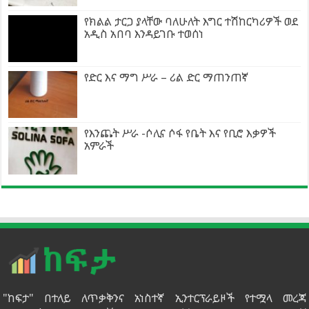
የክልል ታርጋ ያላቸው ባለሁለት እግር ተሽከርካሪዎች ወደ
አዲስ አበባ እንዳይገቡ ተወሰነ
የድር እና ማግ ሥራ – ሪል ድር ማጠንጠኛ
የእንጨት ሥራ -ሶሊና ሶፋ የቤት እና የቢሮ እቃዎች
አምራች
"ከፍታ" በተለይ ለጥቃቅንና አነስተኛ ኢንተርፕራይዞች የተሟላ መረጃ