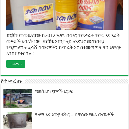
ድርጅቱ የተመሠረተው በ2012 ዓ.ም. በወ/ሮ የምሥራች የምሩ እና አራት
መሥራች አባላት ነው። ድርጅቱ አጠቃላይ ለንጽህና መጠበቂያ
የሚያገለግሉ ፈሳሽ ሳሙናዎችን በጥራት እና በተመጣጣኝ ዋጋ አምርቶ
ለገበያ ያቀርባል።
ተጨማሪ
የተመረጡ
የመስሪያ ቦታዎች ድጋፍ
ዓላማ እና የሙያ ፍቅር – ሰዋሰው የቆዳ ውጤቶች