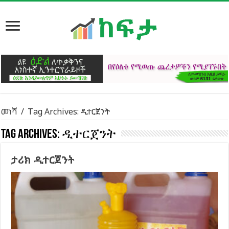
መነሻ
/
Tag Archives: ዲተርጀንት
Tag Archives:
ዲተርጀንት
ታሪክ ዲተርጀንት