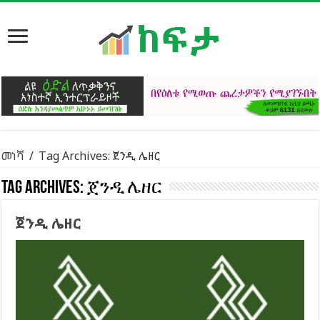
መነሻ
/
Tag Archives: ጀንዲ ሌዘር
Tag Archives:
ጀንዲ ሌዘር
ጀንዲ ሌዘር