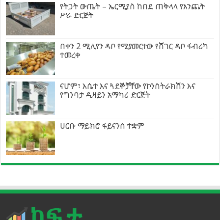
የትጋት ውጤት – ኤርሚያስ ከበደ ጠቅላላ የእንጨት
ሥራ ድርጅት
በቀን 2 ሚሊየን ዳቦ የሚያመርተው የሸገር ዳቦ ፋብሪካ
ተመረቀ
ናሆም፣ እሴተ እና ጓደኞቻቸው የኮንስትራክሽን እና
የግንባታ ዲዛይን አማካሪ ድርጅት
ሀርቡ ማይክሮ ፋይናንስ ተቋም