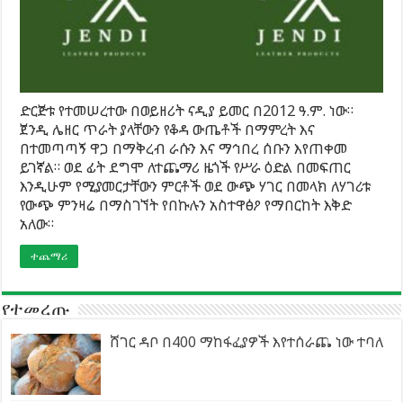
ድርጅቱ የተመሠረተው በወይዘሪት ናዲያ ይመር በ2012 ዓ.ም. ነው።
ጀንዲ ሌዘር ጥራት ያላቸውን የቆዳ ውጤቶች በማምረት እና
በተመጣጣኝ ዋጋ በማቅረብ ራሱን እና ማኅበረ ሰቡን እየጠቀመ
ይገኛል። ወደ ፊት ደግሞ ለተጨማሪ ዜጎች የሥራ ዕድል በመፍጠር
እንዲሁም የሚያመርታቸውን ምርቶች ወደ ውጭ ሃገር በመላክ ለሃገሪቱ
የውጭ ምንዛሬ በማስገኘት የበኩሉን አስተዋፅዖ የማበርከት እቅድ
አለው።
ተጨማሪ
የተመረጡ
ሸገር ዳቦ በ400 ማከፋፈያዎች እየተሰራጨ ነው ተባለ