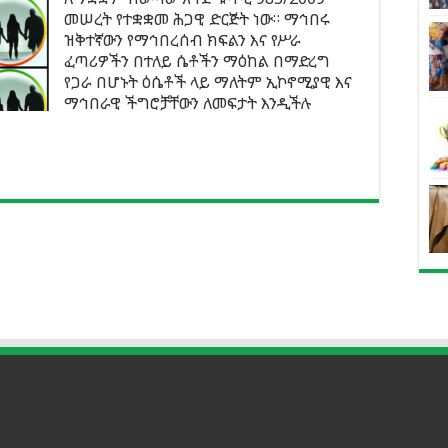
መሠረት የተቋቋመ ሕጋዊ ድርጅት ነው። ማኅበሩ
ዝቅተኛውን የማኅበረሰብ ክፍልን እና የሥራ
ፈጣሪዎችን በተለይ ሴቶችን ማዕከል በማድረግ
የጋራ በሆኑት ዕሴቶች ላይ ማለትም ኢኮኖሚያዊ እና
ማኅበራዊ ችግሮቻቸውን ለመፍታት እንዲችሉ