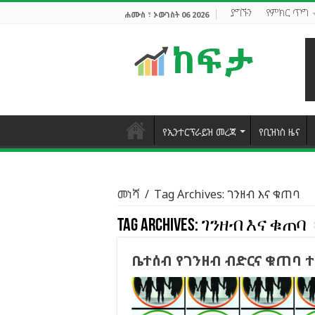
ያግኙን
የምክር ጥግ
ሐሙስ ፣ ኦውገስት 06 2026
የኢንተርፕራይዝ መረጃ
የቢዝነስ ዜና
መነሻ
/
Tag Archives: ገንዘብ እና ቁጠባ
Tag Archives:
ገንዘብ እና ቁጠባ
ቤተሰብ የገንዘብ ብድርና ቁጠባ 