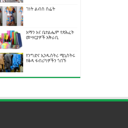
ገነት ልብስ ስፌት
አማን እና ቤተልሔም የጽሕፈት
መሣርያዎች አቅራቢ
የንግድና ኢንዱስትሪ ሚኒስትሩ
የቆዳ ፋብሪካዎችን ጎበኙ