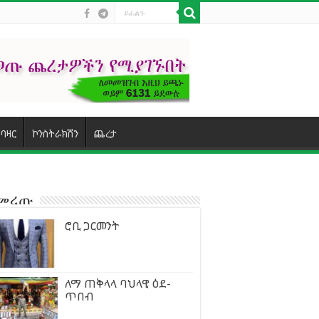
ባዛር
ኮንስትራክሽን
ጨረታ
ተመረጡ
ሮቢ ጋርመንት
ለማ ጠቅላላ ባህላዊ ዕደ-
ጥበብ