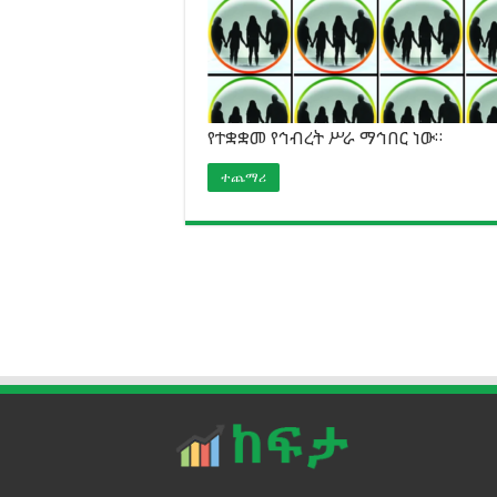
የተቋቋመ የኅብረት ሥራ ማኅበር ነው።
ተጨማሪ