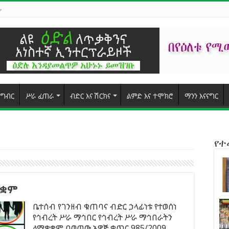
ግብር
ሥራ ፈጠራ
ብድር እና ሽርክና
ልምድ እና ተሞክሮ
ማንን እናናግር
የ
ተቋም
ቤተሰብ የገንዘብ ቁጠባና ብድር ኃላፊነቱ የተወሰነ
የኅብረት ሥራ ማኅበር የኅብረት ሥራ ማኅበራትን
ለማቋቋም በወጣው አዋጅ ቁጥር 985/2009